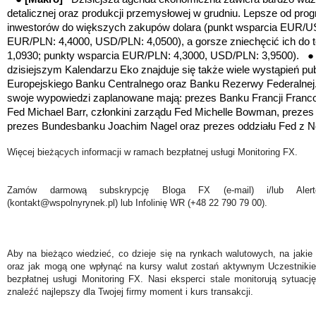
detalicznej oraz produkcji przemysłowej w grudniu. Lepsze od pro
inwestorów do większych zakupów dolara (punkt wsparcia EUR/US
EUR/PLN: 4,4000, USD/PLN: 4,0500), a gorsze zniechęcić ich do
1,0930; punkty wsparcia EUR/PLN: 4,3000, USD/PLN: 3,9500). 
dzisiejszym Kalendarzu Eko znajduje się także wiele wystąpień pu
Europejskiego Banku Centralnego oraz Banku Rezerwy Federalnej.
swoje wypowiedzi zaplanowane mają: prezes Banku Francji Francoi
Fed Michael Barr, członkini zarządu Fed Michelle Bowman, prezes
prezes Bundesbanku Joachim Nagel oraz prezes oddziału Fed z N
Więcej bieżących informacji w ramach bezpłatnej usługi Monitoring FX.
Zamów darmową subskrypcję Bloga FX (e-mail) i/lub Ale
(kontakt@wspolnyrynek.pl) lub Infolinię WR (+48 22 790 79 00).
Aby na bieżąco wiedzieć, co dzieje się na rynkach walutowych, na jakie
oraz jak mogą one wpłynąć na kursy walut zostań aktywnym Uczestniki
bezpłatnej usługi Monitoring FX. Nasi eksperci stale monitorują sytuac
znaleźć najlepszy dla Twojej firmy moment i kurs transakcji.