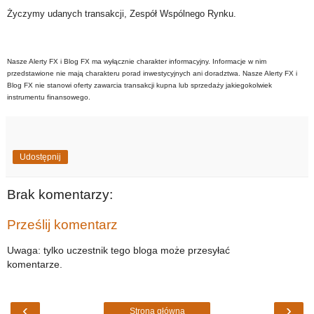
Życzymy udanych transakcji, Zespół Wspólnego Rynku.
Nasze Alerty FX i Blog FX ma wyłącznie charakter informacyjny. Informacje w nim
przedstawione nie mają charakteru porad inwestycyjnych ani doradztwa. Nasze Alerty FX i
Blog FX nie stanowi oferty zawarcia transakcji kupna lub sprzedaży jakiegokolwiek
instrumentu finansowego.
Udostępnij
Brak komentarzy:
Prześlij komentarz
Uwaga: tylko uczestnik tego bloga może przesyłać
komentarze.
‹
›
Strona główna