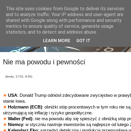
This site uses cookies from Google to deliver its services
and to analyze traffic. Your IP address and user-agent are
shared with Google along with performance and security
metrics to ensure quality of service, generate usage
statistics, and to detect and address abuse.
LEARN MORE
GOT IT
Nie ma powodu i pewności
(środa, 17-01, 8:50)
★
USA
: Donald Trump odniósł zdecydowane zwycięstwo w prawybo
stanie Iowa.
★
Holzmann (ECB)
: obniżki stóp procentowych w tym roku nie s
utrzymującą się inflację i ryzyko geopolityczne.
★
Waller (Fed):
nie ma powodu aby się spieszyć z obniżką stóp p
★
Niemcy
: w styczniu nastroje inwestorów są najlepsze od lutego 
★
Kalendarz Eko:
sprzedaż detaliczna i produkcja przemysłowa 