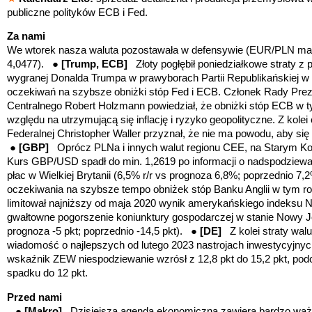
publiczne polityków ECB i Fed.
Za nami
We wtorek nasza waluta pozostawała w defensywie (EUR/PLN ma
4,0477). ●
[Trump, ECB]
Złoty pogłębił poniedziałkowe straty 
wygranej Donalda Trumpa w prawyborach Partii Republikańskiej w 
oczekiwań na szybsze obniżki stóp Fed i ECB. Członek Rady Pre
Centralnego Robert Holzmann powiedział, że obniżki stóp ECB w 
względu na utrzymującą się inflację i ryzyko geopolityczne. Z kol
Federalnej Christopher Waller przyznał, że nie ma powodu, aby się
●
[GBP]
Oprócz PLNa i innych walut regionu CEE, na Starym Kont
Kurs GBP/USD spadł do min. 1,2619 po informacji o nadspodziew
płac w Wielkiej Brytanii (6,5% r/r vs prognoza 6,8%; poprzednio 7,
oczekiwania na szybsze tempo obniżek stóp Banku Anglii w tym 
limitował najniższy od maja 2020 wynik amerykańskiego indeksu N
gwałtowne pogorszenie
koniunktury gospodarczej w stanie Nowy J
prognoza -5 pkt; poprzednio -14,5 pkt).
●
[DE]
Z kolei s
traty wal
wiadomość o najlepszych od lutego 2023 nastrojach inwestycyjny
wskaźnik ZEW niespodziewanie wzrósł z 12,8 pkt do 15,2 pkt, pod
spadku do 12 pkt.
Przed nami
●
[Makro]
Dzisiejsza agenda ekonomiczna zawiera bardzo waż