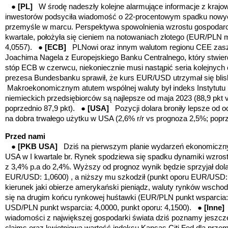
●
[PL]
W środę nadeszły kolejne alarmujące informacje z krajow
inwestorów podsyciła wiadomość o 22-procentowym spadku nowy
przemyśle w marcu. Perspektywa spowolnienia wzrostu gospodar
kwartale, położyła się cieniem na notowaniach złotego (EUR/PLN
4,0557). ●
[ECB]
PLNowi oraz innym walutom regionu CEE zasz
Joachima Nagela z Europejskiego Banku Centralnego, który stwierd
stóp ECB w czerwcu, niekoniecznie musi nastąpić seria kolejnych
prezesa Bundesbanku sprawił, że kurs EUR/USD utrzymał się bli
Makroekonomicznym atutem wspólnej waluty był indeks Instytutu I
niemieckich przedsiębiorców są najlepsze od maja 2023 (88,9 pkt 
poprzednio 87,9 pkt). ●
[USA]
Pozycji dolara broniły lepsze od
na dobra trwałego użytku w USA (2,6% r/r vs prognoza 2,5%; popr
Przed nami
●
[PKB USA]
Dziś na pierwszym planie wydarzeń ekonomicznyc
USA w I kwartale br. Rynek spodziewa się spadku dynamiki wzro
z 3,4% p.a do 2,4%. Wyższy od prognoz wynik będzie sprzyjał dol
EUR/USD: 1,0600) , a niższy mu szkodził (punkt oporu EUR/USD:
kierunek jaki obierze amerykański pieniądz, waluty rynków wschod
się na drugim końcu rynkowej huśtawki (EUR/PLN punkt wsparcia: 
USD/PLN punkt wsparcia: 4,0000, punkt oporu: 4,1500). ●
[Inne]
wiadomości z największej gospodarki świata dziś poznamy jeszcze
claims oraz kwietniową wartość indeksu Kansas Citi Fed dla prz