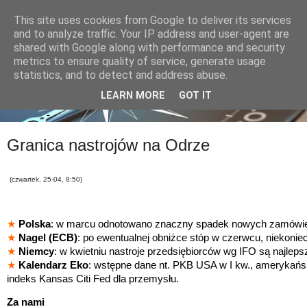
This site uses cookies from Google to deliver its services
and to analyze traffic. Your IP address and user-agent are
shared with Google along with performance and security
metrics to ensure quality of service, generate usage
statistics, and to detect and address abuse.
LEARN MORE
GOT IT
Granica nastrojów na Odrze
(czwartek, 25-04, 8:50)
★
Polska
: w marcu odnotowano znaczny spadek nowych zamówie
★
Nagel (ECB)
: po ewentualnej obniżce stóp w czerwcu, niekoniec
★
Niemcy
: w kwietniu nastroje przedsiębiorców wg IFO są najlep
★
Kalendarz Eko
: wstępne dane nt. PKB USA w I kw., amerykański
indeks Kansas Citi Fed dla przemysłu.
Za nami