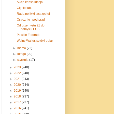
Akcja konsolidacja
Cięcie tabu
Rada polityki jastrzębiej
Ostrożnie i pod prąd
Od przemysłu €Z do
pomysłu ECB
Polskie Eldorado
Wolny Waller, szybki dolar
►
marca
(22)
►
lutego
(20)
►
stycznia
(17)
►
2023
(240)
►
2022
(240)
►
2021
(243)
►
2020
(244)
►
2019
(240)
►
2018
(237)
►
2017
(237)
►
2016
(241)
►
2015
(298)