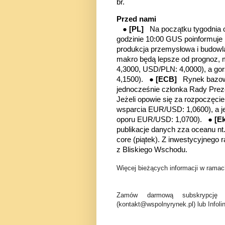
br.
Przed nami
●
[PL]
Na początku tygodnia 
godzinie 10:00 GUS poinformuje n
produkcja przemysłowa i budowlan
makro będą lepsze od prognoz, 
4,3000, USD/PLN: 4,0000), a go
4,1500). ●
[ECB]
Rynek bazow
jednocześnie członka Rady Preze
Jeżeli opowie się za rozpoczęci
wsparcia EUR/USD: 1,0600), a j
oporu EUR/USD: 1,0700)
. ●
[E
publikacje danych zza oceanu nt
core (piątek). Z inwestycyjnego 
z Bliskiego Wschodu.
Więcej bieżących informacji w ramach
Zamów darmową subskrypcję 
(kontakt@wspolnyrynek.pl) lub Infoli