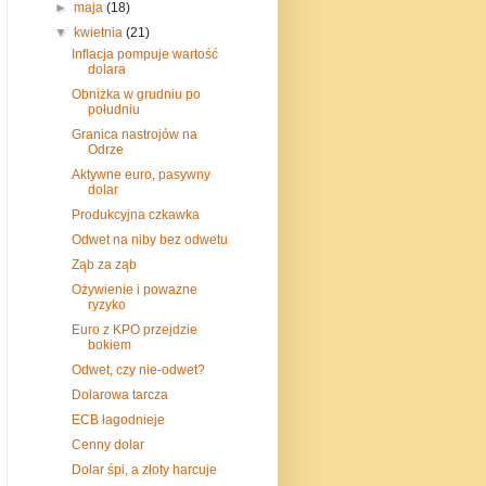
►
maja
(18)
▼
kwietnia
(21)
Inflacja pompuje wartość
dolara
Obniżka w grudniu po
południu
Granica nastrojów na
Odrze
Aktywne euro, pasywny
dolar
Produkcyjna czkawka
Odwet na niby bez odwetu
Ząb za ząb
Ożywienie i poważne
ryzyko
Euro z KPO przejdzie
bokiem
Odwet, czy nie-odwet?
Dolarowa tarcza
ECB łagodnieje
Cenny dolar
Dolar śpi, a złoty harcuje