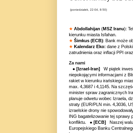
(poniedziałek, 22-04, 8:50)
★
Abdollahijan
(
MSZ Iranu
): T
kierunku miasta Isfahan.
★
Šimkus (ECB)
: Bank może ob
★
Kalendarz Eko:
dane z Polski
zatrudnienia oraz inflacji PPI ora
Za nami
●
[Izrael-Iran]
W piątek inwes
niepokojącymi informacjami z Bli
rakiet w kierunku irańskiego mi
max. 4,3687 i 4,1145. Na szczęś
minister spraw zagranicznych I
planuje odwetu wobec Izraela, d
straty (EUR/PLN min. 4,3036, US
izraelskie drony nie spowodował
ING bagatelizowanie tej sprawy 
konfliktu.
●
[ECB]
Naszej walu
Europejskiego Banku Centralneg