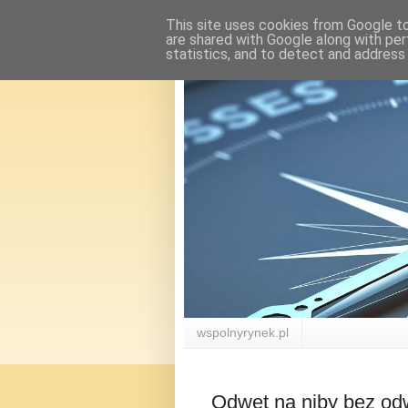
This site uses cookies from Google to 
are shared with Google along with per
statistics, and to detect and address
wspolnyrynek.pl
Odwet na niby bez od