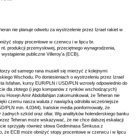
eheran nie planuje odwetu za wystrzelenie przez Izrael rakiet w
niżyć stopy procentowe w czerwcu i w lipcu br.
 nt. produkcji przemysłowej, przeciętnego wynagrodzenia,
z wystąpienie publiczne Villeroy'a (ECB).
torzy od samego rana musieli się mierzyć z kolejnymi
skiego Wschodu. Po doniesieniach o wystrzeleniu przez Izrael
asta Isfahan, kursy EUR/PLN i USD/PLN wzrosły odpowiednio do
cie dla złotego (i jego kompanów z rynków wschodzących)
ranu
Hosejn Amir Abdollahijan
zakomunikował, że Teheran nie
zięki czemu nasza waluta z nawiązką odrobiła wcześniejsze
D/PLN min. 4,0344). Irańskie media poinformowały, że
y żadnych szkód oraz ofiar. Wg analityków holenderskiego banku
przez Teheran może wskazywać, że nie chce dalszej eskalacji
cie sprzyjały również słowa Gediminasa Šimkusa z
o, że ECB może obniżyć stopy procentowe w czerwcu i w lipcu