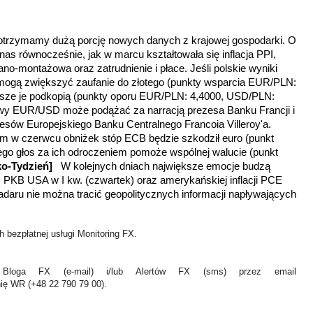
otrzymamy dużą porcję nowych danych z krajowej gospodarki. O
as równocześnie, jak w marcu kształtowała się inflacja PPI,
o-montażowa oraz zatrudnienie i płace. Jeśli polskie wyniki
mogą zwiększyć zaufanie do złotego (punkty wsparcia EUR/PLN:
rsze je podkopią (punkty oporu EUR/PLN: 4,4000, USD/PLN:
y EUR/USD może podążać za narracją prezesa Banku Francji i
sów Europejskiego Banku Centralnego Francoia Villeroy'a.
em w czerwcu obniżek stóp ECB będzie szkodził euro (punkt
ego głos za ich odroczeniem pomoże wspólnej walucie
(punkt
ko-Tydzień]
W kolejnych dniach największe emocje budzą
. PKB USA w I kw. (czwartek) oraz amerykańskiej inflacji PCE
radaru nie można tracić geopolitycznych informacji napływających
 bezpłatnej usługi Monitoring FX.
Bloga FX (e-mail) i/lub Alertów FX (sms) przez email
nię WR (+48 22 790 79 00).