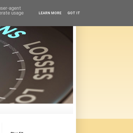
 user-agent
nerate usage
LEARN MORE
GOT IT