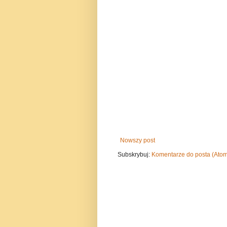
Nowszy post
Subskrybuj:
Komentarze do posta (Ato