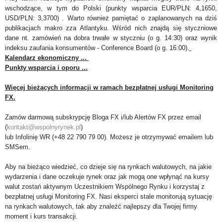
wschodzące, w tym do Polski (punkty wsparcia EUR/PLN: 4,1650,
USD/PLN: 3,3700) . Warto r
ó
wnież pamiętać o zaplanowanych na dziś
publikacjach makro zza Atlantyku. Wśr
ó
d nich znajdą się styczniowe
dane nt. zam
ó
wień na dobra trwałe w styczniu (o g. 14:30) oraz wynik
indeksu zaufania konsument
ó
w - Conference Board (o g. 16:00).
Kalendarz ekonomiczny ...
Punkty wsparcia i oporu ...
Więcej bieżących informacji w ramach bezpłatnej usługi Monitoring
FX.
Zamów darmową subskrypcję Bloga FX i/lub Alertów FX przez email
(
kontakt@wspolnyrynek.pl
)
lub Infolinię WR (+48 22 790 79 00). Możesz je otrzymywać emailem lub
SMSem.
Aby na bieżąco wiedzieć, co dzieje się na rynkach walutowych, na jakie
wydarzenia i dane oczekuje rynek oraz jak mogą one wpłynąć na kursy
walut zostań aktywnym Uczestnikiem Wspólnego Rynku i korzystaj z
bezpłatnej usługi Monitoring FX. Nasi eksperci stale monitorują sytuację
na rynkach walutowych, tak aby znaleźć najlepszy dla Twojej firmy
moment i kurs transakcji.