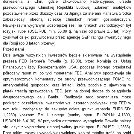
doniesienia z Chin, gdzie zlikwidowano kadencyjność urzędu
przewodniczącego Chińskiej Republiki Ludowej. Zdaniem analityk
ó
w
pozostawienie przez dłuższy czas Xi Jipinga za sterami Państwa Środka
zabezpieczy obecną ścieżkę chińskich reform gospodarczych.
Największym wygranym wczorajszej sesji na rynkach wschodzących był
rosyjski rubel (USD/RUB min. 55,89 tj. najniżej od prawie 2,5 lat), kt
ó
ry
zyskiwał dzięki przywr
ó
ceniu przez agencję S&P ratingu inwestycyjnego
dla Rosji (po 3 latach przerwy).
Przed nami
Dziś uwaga wszystkich inwestor
ó
w będzie skierowana na wystąpienie
prezesa FED Jerome'a Powella (g. 16:00), przed Komisją ds. Usług
Finansowych Izby Reprezentant
ó
w USA, podczas kt
ó
rego przedstawi
p
ó
łroczny raport nt. polityki monetarnej FED. Analitycy spodziewają się
optymistycznych komentarzy ze strony przewodniczącego FOMC nt.
amerykańskiej gospodarki oraz inflacji, kt
ó
ra zgodnie z ujawnioną w
piątek treścią sprawozdania FED, jest na dobrej drodze do osiągnięcia
dwuprocentowego celu Banku. Realizacja tego scenariusza może
podkręcić oczekiwania inwestor
ó
w ws. czterech podwyżek st
ó
p FED w
tym roku, zachęcając do zakup
ó
w dolara (punkt wsparcia EUR/USD:
1,2260) kosztem EM i złotego (punkty oporu EUR/PLN: 4,1800,
USD/PLN: 3,4130). W przypadku ostrożnego wystąpienia Powella należy
się liczyć z wyprzedażą zielonej waluty (punkt oporu EUR/USD: 1,2355).
Przy takim rozwoju wypadków uwolniony kapitał mógłby trafić na rynki