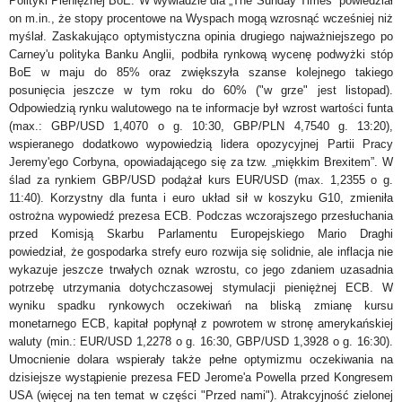
Polityki Pieniężnej BoE. W wywiadzie dla „The Sunday Times” powiedział
on m.in., że stopy procentowe na Wyspach mogą wzrosnąć wcześniej niż
myślał. Zaskakująco optymistyczna opinia drugiego najważniejszego po
Carney'u polityka Banku Anglii, podbiła rynkową wycenę podwyżki st
ó
p
BoE w maju do 85% oraz zwiększyła szanse kolejnego takiego
posunięcia jeszcze w tym roku do 60% ("w grze" jest listopad).
Odpowiedzią rynku walutowego na te informacje był wzrost wartości funta
(max.: GBP/USD 1,4070 o g. 10:30, GBP/PLN 4,7540 g. 13:20)
,
wspieranego dodatkowo wypowiedzią lidera opozycyjnej Partii Pracy
Jeremy'ego Corbyna, opowiadającego się za tzw. „miękkim Brexitem”. W
ślad za rynkiem GBP/USD podążał kurs EUR/USD (max. 1,2355 o g.
11:40). Korzystny dla funta i euro układ sił w koszyku G10, zmieniła
ostrożna wypowiedź prezesa ECB. Podczas wczorajszego przesłuchania
przed Komisją Skarbu Parlamentu Europejskiego Mario Draghi
powiedział, że gospodarka strefy euro rozwija się solidnie, ale inflacja nie
wykazuje jeszcze trwałych oznak wzrostu, co jego zdaniem uzasadnia
potrzebę utrzymania dotychczasowej stymulacji pieniężnej ECB. W
wyniku spadku rynkowych oczekiwań na bliską zmianę kursu
monetarnego ECB, kapitał popłynął z powrotem w stronę amerykańskiej
waluty (min.: EUR/USD 1,2278 o g. 16:30, GBP/USD 1,3928 o g. 16:30).
Umocnienie dolara wspierały także pełne optymizmu oczekiwania na
dzisiejsze wystąpienie prezesa FED Jerome'a Powella przed Kongresem
USA (więcej na ten temat w części "Przed nami"). Atrakcyjność zielonej