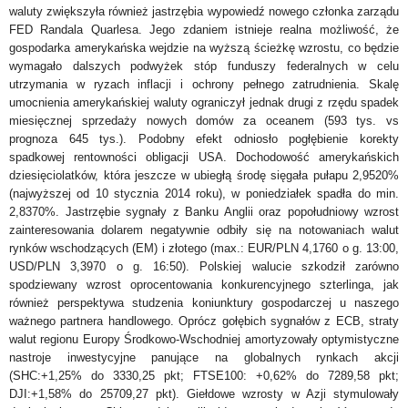
waluty zwiększyła r
ó
wnież jastrzębia wypowiedź nowego członka zarządu
FED Randala Quarlesa. Jego zdaniem istnieje realna możliwość, że
gospodarka amerykańska wejdzie na wyższą ścieżkę wzrostu, co będzie
wymagało dalszych podwyżek st
óp f
unduszy federalnych w celu
utrzymania
w ryzach inflacji i ochrony pełnego zatrudnienia.
Skalę
umocnienia amerykańskiej waluty ograniczył jednak drugi z rzędu spadek
miesięcznej sprzedaży nowych dom
ó
w za oceanem (593 tys. vs
prognoza 645 tys.). Podobny efekt odniosło pogłębienie korekty
spadkowej rentowności obligacji USA. Dochodowość amerykańskich
dziesięciolatków, kt
ó
ra jeszcze w ubiegłą środę sięgała pułapu 2,9520%
(najwyższej od 10 stycznia 2014 roku), w poniedziałek spadła do min.
2,8370%. Jastrzębie sygnały z Banku Anglii oraz popołudniowy wzrost
zainteresowania dolarem negatywnie odbiły się na notowaniach walut
rynk
ó
w wschodzących (EM) i złotego (max.: EUR/PLN 4,1760 o g. 13:00,
USD/PLN 3,3970 o g. 16:50). Polskiej walucie szkodził zarówno
spodziewany wzrost oprocentowania konkurencyjnego szterlinga, jak
również perspektywa studzenia koniunktury gospodarczej u naszego
ważnego partnera handlowego. Opr
ó
cz gołębich sygnał
ó
w z ECB, straty
walut regionu Europy Środkowo-Wschodniej amortyzowały optymistyczne
nastroje inwestycyjne panujące na globalnych rynkach akcji
(SHC:+1,25% do 3330,25 pkt; FTSE100: +0,62% do 7289,58 pkt;
DJI:+1,58% do 25709,27 pkt). Giełdowe wzrosty w Azji stymulowały