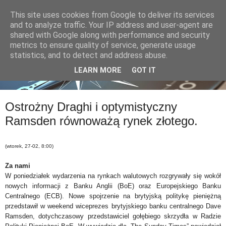
This site uses cookies from Google to deliver its services
and to analyze traffic. Your IP address and user-agent are
shared with Google along with performance and security
metrics to ensure quality of service, generate usage
statistics, and to detect and address abuse.
LEARN MORE
GOT IT
Ostrożny Draghi i optymistyczny
Ramsden równoważą rynek złotego.
(wtorek, 27-02, 8:00)
Za nami
W poniedziałek wydarzenia na rynkach walutowych rozgrywały się wokół
nowych informacji z Banku Anglii (BoE) oraz Europejskiego Banku
Centralnego (ECB). Nowe spojrzenie na brytyjską politykę pieniężną
przedstawił w weekend wiceprezes brytyjskiego banku centralnego Dave
Ramsden, dotychczasowy przedstawiciel gołębiego skrzydła w Radzie