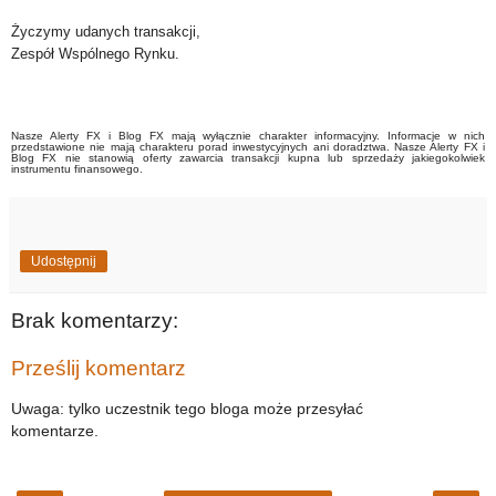
Życzymy udanych transakcji,
Zespół Wspólnego Rynku.
Nasze Alerty FX i Blog FX mają wyłącznie charakter informacyjny. Informacje w nich
przedstawione nie mają charakteru porad inwestycyjnych ani doradztwa. Nasze Alerty FX i
Blog FX nie stanowią oferty zawarcia transakcji kupna lub sprzedaży jakiegokolwiek
instrumentu finansowego.
Udostępnij
Brak komentarzy:
Prześlij komentarz
Uwaga: tylko uczestnik tego bloga może przesyłać
komentarze.