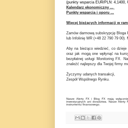
(punkty wsparcia EUR/PLN: 4,1400, 
Kalendarz ekonomiczny ...
Punkty wsparcia i oporu ...
Więcej bieżących informacji w ram
Zamów darmową subskrypcję Bloga FX
lub Infolinię WR (+48 22 790 79 00
Aby na bieżąco wiedzieć, co dzieje
oraz jak mogą one wpłynąć na kurs
bezpłatnej usługi Monitoring FX. N
znaleźć najlepszy dla Twojej firmy mo
Życzymy udanych transakcji,
Zespół Wspólnego Rynku.
Nasze Alerty FX i Blog FX mają wyłącznie 
inwestycyjnych ani doradztwa. Nasze Alerty 
instrumentu finansowego.