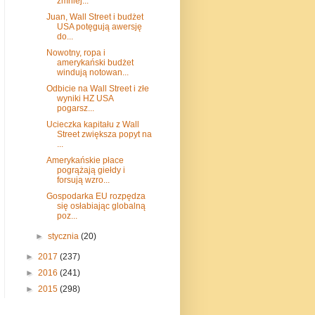
zmniej...
Juan, Wall Street i budżet
USA potęgują awersję
do...
Nowotny, ropa i
amerykański budżet
windują notowan...
Odbicie na Wall Street i złe
wyniki HZ USA
pogarsz...
Ucieczka kapitału z Wall
Street zwiększa popyt na
...
Amerykańskie płace
pogrążają giełdy i
forsują wzro...
Gospodarka EU rozpędza
się osłabiając globalną
poz...
►
stycznia
(20)
►
2017
(237)
►
2016
(241)
►
2015
(298)