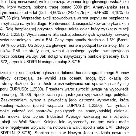
ardzo dużą nerwowość rynku obrazują wahania tego głównego wskaźnika
ów, który wczoraj pokonał trasę ponad 5000 pkt. Amerykańska sesja
szym minusie od 6 lat (DJI: -4,60% do 24345,75 pkt; S&P500: -4,10% do
67,53 pkt). Wyprzedaż akcji spowodowała wzrost popytu na bezpieczne
pni sytuację na rynku długu. Rentowność dziesięciolatków amerykańskich
0%.
Rolę bezpiecznej przystani odegrał także dolar, który zyskał w relacji
/USD: 1,2351). Wydarzenia w Stanach Zjednoczonych wywołały nerwową
owców naturalnych i walut EM.
Ceny ropy spadły średnio o 1,5% (Brent:
,99 % do 64,15 USD/bbl).
Za głównym nurtem podążał także złoty. Mimo
ników PMI ze strefy euro, wzrost globalnego ryzyka inwestycyjnego
tości polskiej waluty. Jak dotąd w najwyższym punkcie przeceny kurs
1672, a rynek USD/PLN osiągnął pułap 3,3715.
siejszej sesji będzie ogłoszenie bilansu handlu zagranicznego Stanów
alitycy ostrzegają, że wyniki zza oceanu mogą być okazją do
 strony Białego Domu. Jeśli te przewidywania się sprawdzą należy się
t oporu EUR/USD: 1,2530). Przedtem warto zwrócić uwagę na wypowiedź
na (o g. 10:00). Spodziewana jest jastrzębia wypowiedź tego polityka,
 Zaskoczeniem byłaby z pewnością jego ostrożna wypowiedź, która
wspólnej walucie (punkt wsparcia EUR/USD: 1,2350). Na rynkach
oże zależeć od nastrojów panujących na amerykańskiej giełdzie.
ski indeks Dow Jones Industrial Average wskazują na możliwość
n akcji na Wall Street. Kolejna fala wyprzedaży na tym rynku może
ędzie negatywnie wpływać na notowania walut spod znaku EM i złotego
USD/PLN: 3,3715)
. Stabilna sesja w Nowym Jorku zadziała odwrotnie