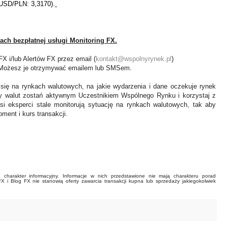
USD/PLN: 3,3170).
ach bezpłatnej usługi Monitoring FX.
 i/lub Alertów FX przez email (
kontakt@wspolnyrynek.pl
)
). Możesz je otrzymywać emailem lub SMSem.
 się na rynkach walutowych, na jakie wydarzenia i dane oczekuje rynek
y walut zostań aktywnym Uczestnikiem Wspólnego Rynku i korzystaj z
asi eksperci stale monitorują sytuację na rynkach walutowych, tak aby
ment i kurs transakcji.
charakter informacyjny. Informacje w nich przedstawione nie mają charakteru porad
FX i Blog FX nie stanowią oferty zawarcia transakcji kupna lub sprzedaży jakiegokolwiek