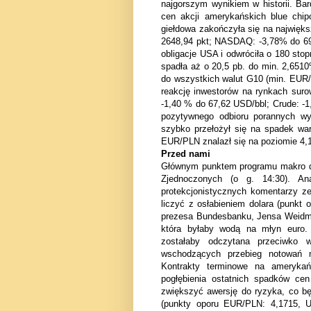
najgorszym wynikiem w historii. B
cen akcji amerykańskich blue chip
giełdowa zakończyła się na najwięk
2648,94 pkt; NASDAQ: -3,78% do 69
obligacje USA i odwróciła o 180 sto
spadła aż o 20,5 pb. do min. 2,651
do wszystkich walut G10 (min. EUR
reakcję inwestorów na rynkach sur
-1,40 % do 67,62 USD/bbl; Crude: -1
pozytywnego odbioru porannych wy
szybko przełożył się na spadek war
EUR/PLN znalazł się na poziomie 4,
Przed nami
Głównym punktem programu makro dzi
Zjednoczonych (o g. 14:30). An
protekcjonistycznych komentarzy ze
liczyć z osłabieniem dolara (punk
prezesa Bundesbanku, Jensa Weidman
która byłaby wodą na młyn euro.
zostałaby odczytana przeciwko 
wschodzących przebieg notowań m
Kontrakty terminowe na amerykań
pogłębienia ostatnich spadków ce
zwiększyć awersję do ryzyka, co b
(punkty oporu EUR/PLN: 4,1715, 