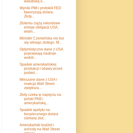
walutową o...
Wyniki PMI i protokół FED
faworyzują dolara.
Złoty...
Złotemu ciążą rekordowe
emisje obligacji USA,
widm...
Minister Czerwińska nie boi
się silnego złotego. M...
Optymistyczne dane z USA
poprawiają nastroje
wokół...
Spadek amerykańskiej
produkcji i obawy przed
podwó...
Mieszane dane z USA i
reakcja Wall Street
zwiększa...
Złoty czeka w napięciu na
polski PKB i
amerykańską...
Spadek apetytu na
bezpiecznego dolara
ośmiela złot...
Amerykański budżet i
wzrosty na Wall Street