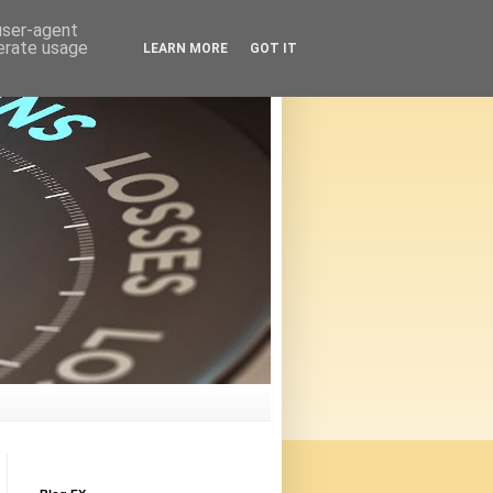
 user-agent
nerate usage
LEARN MORE
GOT IT