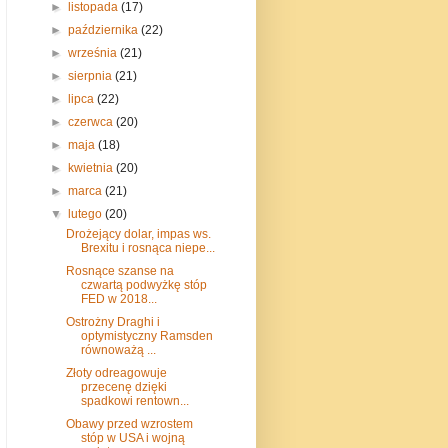
►
listopada
(17)
►
października
(22)
►
września
(21)
►
sierpnia
(21)
►
lipca
(22)
►
czerwca
(20)
►
maja
(18)
►
kwietnia
(20)
►
marca
(21)
▼
lutego
(20)
Drożejący dolar, impas ws.
Brexitu i rosnąca niepe...
Rosnące szanse na
czwartą podwyżkę stóp
FED w 2018...
Ostrożny Draghi i
optymistyczny Ramsden
równoważą ...
Złoty odreagowuje
przecenę dzięki
spadkowi rentown...
Obawy przed wzrostem
stóp w USA i wojną