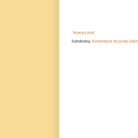
Nowszy post
Subskrybuj:
Komentarze do posta (Ato