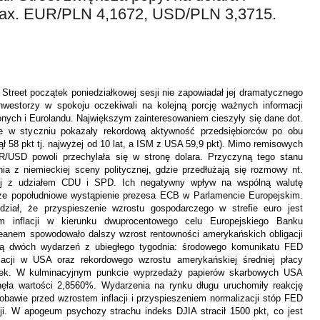
Max. EUR/PLN 4,1672, USD/PLN 3,3715.
treet początek poniedziałkowej sesji nie zapowiadał jej dramatycznego
nwestorzy w spokoju oczekiwali na kolejną porcję ważnych informacji
ych i Eurolandu. Największym zainteresowaniem cieszyły się dane dot.
re w styczniu pokazały rekordową aktywność przedsiębiorców po obu
ł 58 pkt tj. najwyżej od 10 lat, a ISM z USA 59,9 pkt). Mimo remisowych
/USD powoli przechylała się w stronę dolara. Przyczyną tego stanu
ia z niemieckiej sceny politycznej, gdzie przedłużają się rozmowy nt.
dowej z udziałem CDU i SPD. Ich negatywny wpływ na wspólną walutę
e popołudniowe wystąpienie prezesa ECB w Parlamencie Europejskim.
ział, że przyspieszenie wzrostu gospodarczego w strefie euro jest
m inflacji w kierunku dwuprocentowego celu Europejskiego Banku
eanem spowodowało dalszy wzrost rentowności amerykańskich obligacji
ją dwóch wydarzeń z ubiegłego tygodnia: środowego komunikatu FED
flacji w USA oraz rekordowego wzrostu amerykańskiej średniej płacy
tek.
W kulminacyjnym punkcie wyprzedaży papierów skarbowych USA
nęła wartości 2,8560%. Wydarzenia na rynku długu uruchomiły reakcję
obawie przed wzrostem inflacji i przyspieszeniem normalizacji stóp FED
i. W apogeum psychozy strachu indeks DJIA stracił 1500 pkt, co jest