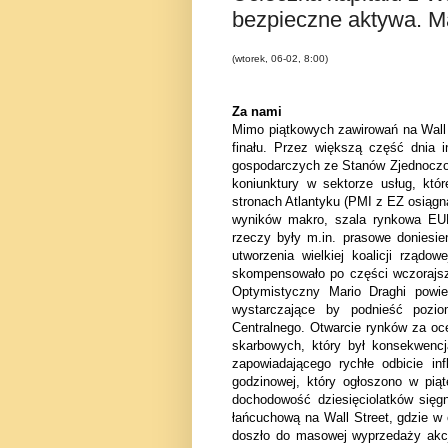
bezpieczne aktywa. 
(wtorek, 06-02, 8:00)
Za nami
Mimo piątkowych zawirowań na Wall S
finału. Przez większą część dnia i
gospodarczych ze Stanów Zjednoczon
koniunktury w sektorze usług, któ
stronach Atlantyku (PMI z EZ osiągną
wyników makro, szala rynkowa EUR
rzeczy były m.in. prasowe doniesien
utworzenia wielkiej koalicji rzą
skompensowało po części wczorajsz
Optymistyczny Mario Draghi powied
wystarczające by podnieść pozio
Centralnego. Otwarcie rynków za oc
skarbowych, który był konsekwenc
zapowiadającego rychłe odbicie in
godzinowej, który ogłoszono w pią
dochodowość dziesięciolatków sięg
łańcuchową na Wall Street, gdzie w 
doszło do masowej wyprzedaży akcj