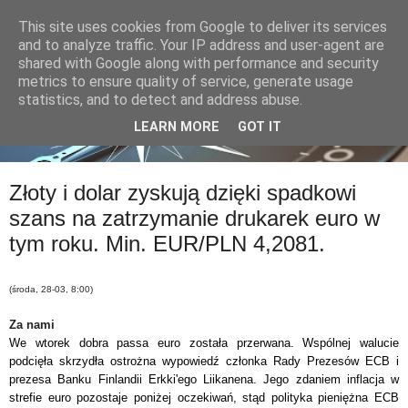
This site uses cookies from Google to deliver its services
and to analyze traffic. Your IP address and user-agent are
shared with Google along with performance and security
metrics to ensure quality of service, generate usage
statistics, and to detect and address abuse.
LEARN MORE
GOT IT
Złoty i dolar zyskują dzięki spadkowi
szans na zatrzymanie drukarek euro w
tym roku. Min. EUR/PLN 4,2081.
(środa, 28-03, 8:00)
Za nami
We wtorek dobra passa euro została przerwana. Wsp
ó
lnej walucie
podcięła skrzydła ostrożna wypowiedź członka Rady Prezes
ó
w ECB i
prezesa Banku Finlandii Erkki'ego Liikanena. Jego zdaniem inflacja w
strefie euro pozostaje poniżej oczekiwań, stąd polityka pieniężna ECB