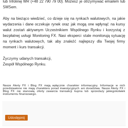
lub Infolinię WR (+48 22 790 79 00). Możesz je otrzymywać emailem lub
SMSem.
Aby na bieżąco wiedzieć, co dzieje się na rynkach walutowych, na jakie
wydarzenia i dane oczekuje rynek oraz jak mogą one wpłynąć na kursy
walut zostań aktywnym Uczestnikiem Wspólnego Rynku i korzystaj z
bezpłatnej usługi Monitoring FX. Nasi eksperci stale monitorują sytuację
na rynkach walutowych, tak aby znaleźć najlepszy dla Twojej firmy
moment i kurs transakcji.
Życzymy udanych transakcji,
Zespół Wspólnego Rynku.
Nasze Alerty FX i Blog FX mają wyłącznie charakter informacyjny. Informacje w nich
przedstawione nie mają charakteru porad inwestycyjnych ani doradztwa. Nasze Alerty FX i
Blog FX nie stanowią oferty zawarcia transakcji kupna lub sprzedaży jakiegokolwiek
instrumentu finansowego.
Udostępnij