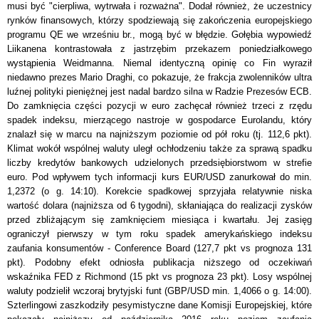
musi być "cierpliwa, wytrwała i rozważna". Dodał r
ó
wnież, że uczestnicy
rynk
ó
w finansowych, kt
ó
rzy spodziewają się zakończenia europejskiego
programu QE we wrześniu br., mogą być w błędzie. Gołębia wypowiedź
Liikanena kontrastowała z jastrzębim przekazem poniedziałkowego
wystąpienia Weidmanna. Niemal identyczną opinię co Fin wyraził
niedawno prezes Mario Draghi, co pokazuje, że frakcja zwolenników ultra
luźnej polityki pieniężnej jest nadal bardzo silna w Radzie Prezesów ECB.
Do zamknięcia części pozycji w euro zachęcał r
ó
wnież trzeci z rzędu
spadek indeksu, mierzącego nastroje w gospodarce Eurolandu, kt
ó
ry
znalazł się w marcu na najniższym poziomie od p
ó
ł roku (tj. 112,6 pkt).
Klimat wok
ó
ł wsp
ó
lnej waluty uległ ochłodzeniu także za sprawą spadku
liczby kredytów bankowych udzielonych przedsiębiorstwom w strefie
euro. Pod wpływem tych informacji kurs EUR/USD zanurkował do min.
1,2372 (o g. 14:10). Korekcie spadkowej sprzyjała relatywnie niska
wartość dolara (najniższa od 6 tygodni), skłaniająca do realizacji zysk
ó
w
przed zbliżającym się zamknięciem miesiąca i kwartału. Jej zasięg
ograniczył pierwszy w tym roku spadek amerykańskiego indeksu
zaufania konsument
ó
w - Conference Board (127,7 pkt vs prognoza 131
pkt). Podobny efekt odniosła publikacja niższego od oczekiwań
wskaźnika FED z Richmond (15 pkt vs prognoza 23 pkt). Losy wsp
ó
lnej
waluty podzielił wczoraj brytyjski funt (GBP/USD min. 1,4066 o g. 14:00).
Szterlingowi zaszkodziły pesymistyczne dane Komisji Europejskiej, kt
ó
re