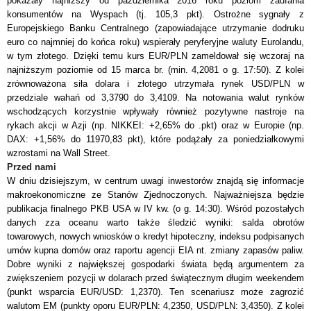
pokazały najniższy od października 2016 roku poziom zaufania
konsument
ó
w na Wyspach (tj. 105,3 pkt). Ostrożne sygnały z
Europejskiego Banku Centralnego (zapowiadające utrzymanie dodruku
euro co najmniej do końca roku) wspierały peryferyjne waluty Eurolandu,
w tym złotego. Dzięki temu kurs EUR/PLN zameldował się wczoraj na
najniższym poziomie od 15 marca br. (min. 4,2081 o g. 17:50). Z kolei
zrównoważona siła dolara i złotego utrzymała rynek USD/PLN w
przedziale wahań od 3,3790 do 3,4109. Na notowania walut rynk
ó
w
wschodzących korzystnie wpływały r
ó
wnież pozytywne nastroje na
rykach akcji w Azji (np. NIKKEI: +2,65% do .pkt) oraz w Europie (np.
DAX: +1,56% do 11970,83 pkt), kt
ó
re podążały za poniedziałkowymi
wzrostami na Wall Street.
Przed nami
W dniu dzisiejszym, w centrum uwagi inwestor
ó
w znajdą się informacje
makroekonomiczne ze Stan
ó
w Zjednoczonych. Najważniejsza będzie
publikacja finalnego PKB USA w IV kw. (o g. 14:30). Wśr
ó
d pozostałych
danych zza oceanu warto także śledzić wyniki: salda obrot
ó
w
towarowych, nowych wniosk
ó
w o kredyt hipoteczny, indeksu podpisanych
um
ó
w kupna dom
ó
w oraz raportu agencji EIA nt. zmiany zapas
ó
w paliw.
Dobre wyniki z największej gospodarki świata będą argumentem za
zwiększeniem pozycji w dolarach przed świątecznym długim weekendem
(punkt wsparcia EUR/USD: 1,2370). Ten scenariusz może zagrozić
walutom EM (punkty oporu EUR/PLN: 4,2350, USD/PLN: 3,4350). Z kolei