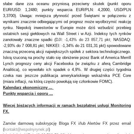
słabe dane zza oceanu przyniosą przeciwny skutek (punkt oporu
EUR/USD: 1,2480; punkty wsparcia EUR/PLN: 4,2000, USD/PLN
3,3700). Uwaga: mniejsza płynność przed Świętami w połączeniu z
wynikami znacznie odbiegającymi od prognoz może wyolbrzymić reakcję
rynku. Niepokój inwestorów w Europie może dziś wzbudzić przebieg
ostatnich sesji giełdowych na Wall Street i w Azji. Indeksy tych rynków
zanotowały znaczne spadki (
DJI: -1,43% do 23 857,71 pkt;
NASDAQ:
-2,93% do 7 008,81 pkt;
NIKKEI: -1,34% do 21 031,31 pkt) spowodowane
znaczną przeceną akcji największych spółek z sektora technologicznego.
Iskrą rzuconą na prochy stało się obniżenie przez Bank of America Merrill
Lynch prognozy ceny akcji Facebooka (w związku z aferą Cambridge
Analitica), co wywołało ich spadek o 4,9%. W drugiej części tygodnia
czeka nas jeszcze publikacja amerykańskiego wskaźnika PCE Core
(miara inflacji, na którą często powołują się członkowie FOMC).
Kalendarz ekonomiczny ...
Punkty wsparcia i oporu ...
Więcej bieżących informacji w ramach bezpłatnej usługi Monitoring
FX.
Zamów darmową subskrypcję Bloga FX i/lub Alertów FX przez email
(
kontakt@wspolnyrynek.pl
)