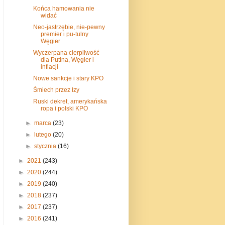
Końca hamowania nie
widać
Neo-jastrzębie, nie-pewny
premier i pu-tulny
Węgier
Wyczerpana cierpliwość
dla Putina, Węgier i
inflacji
Nowe sankcje i stary KPO
Śmiech przez łzy
Ruski dekret, amerykańska
ropa i polski KPO
►
marca
(23)
►
lutego
(20)
►
stycznia
(16)
►
2021
(243)
►
2020
(244)
►
2019
(240)
►
2018
(237)
►
2017
(237)
►
2016
(241)