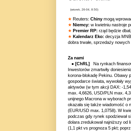
(wtorek, 26-04, 8:50)
★
Reuters:
Chiny
mogą wprowadz
★
Niemcy:
w kwietniu nastroje 
★
Premier RP:
rząd będzie dbał
★
Kalendarz Eko:
decyzja MNB 
dobra trwałe, sprzedaży nowych
Za nami
●
[ChRL]
Na rynkach finanso
Inwestorów zmartwiły doniesieni
korona-blokadę Pekinu. Obawy pr
gospodarce świata, wywołały w
aktywów (w tym akcji DAX: -1,
max. 4,6626, USD/PLN max. 4,35
unijnego Macrona w wyborach pr
okazała się także wiadomość o n
(EUR/USD max. 1,0758). W kwietn
podczas gdy rynek spodziewał si
dolara zredukował najniższy od l
(1,1 pkt vs prognoza 5 pkt; poprz