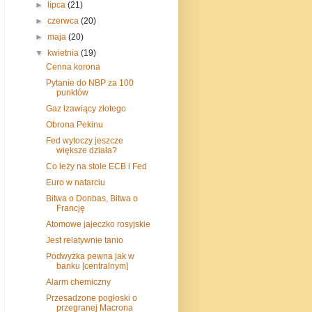
►
lipca
(21)
►
czerwca
(20)
►
maja
(20)
▼
kwietnia
(19)
Cenna korona
Pytanie do NBP za 100
punktów
Gaz łzawiący złotego
Obrona Pekinu
Fed wytoczy jeszcze
większe działa?
Co leży na stole ECB i Fed
Euro w natarciu
Bitwa o Donbas, Bitwa o
Francję
Atomowe jajeczko rosyjskie
Jest relatywnie tanio
Podwyżka pewna jak w
banku [centralnym]
Alarm chemiczny
Przesadzone pogłoski o
przegranej Macrona