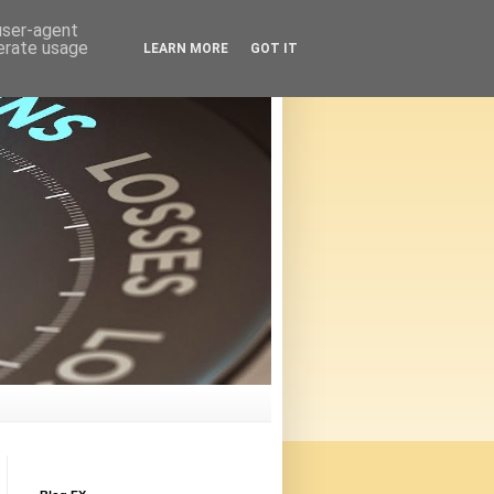
 user-agent
nerate usage
LEARN MORE
GOT IT