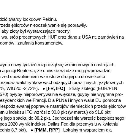
ić twardy lockdown Pekinu.
przedsiębiorców nieoczekiwanie się poprawiły.
, aby złoty był wystarczająco mocny.
ws. stóp procentowych HUF oraz dane z USA nt. zamówień na
 domów i zaufania konsumentów.
wych nowy tydzień rozpoczął się w minorowych nastrojach.
a agencji Reutersa, że chińskie władze mogą wprowadzić
zed spowolnieniem wzrostu w drugiej co do wielkości
yprzedaż walut rynków wschodzących oraz innych ryzykownych
54%, WIG20: -2,72%). ●
[FR, IFO]
Straty złotego (EUR/PLN
70) byłyby nieporównywalnie większe, gdyby nie wygrana pro-
ezydenckich we Francji. Dla PLNa i innych walut EU pomocna
iespodziewanej poprawie nastrojów niemieckich przedsiębiorców
iu indeksu IFO wzrósł z 90,8 pkt (w marcu) do 91,8 pkt,
ę jego spadku do 88,2 pkt. Jednocześnie wartość bezpiecznego
ipca 2020 wynik indeksu Dallas Fed dla przemysłu w kwietniu
ednio 8,7 pkt).
●
[PMM, RPP]
Lokalnym wsparciem dla