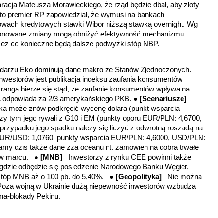
aracja Mateusza Morawieckiego, że rząd będzie dbał, aby złoty
to premier RP zapowiedział, że wymusi na bankach
wach kredytowych stawki Wibor niższą stawką overnight. Wg
ponowane zmiany mogą obniżyć efektywność mechanizmu
przez co konieczne będą dalsze podwyżki stóp NBP.
ndarzu Eko dominują dane makro ze Stanów Zjednoczonych.
nwestorów jest publikacja indeksu zaufania konsumentów
ranga bierze się stąd, że zaufanie konsumentów wpływa na
A odpowiada za 2/3 amerykańskiego PKB. ●
[Scenariusze]
ika może znów podkręcić wycenę dolara
(punkt wsparcia
rzy tym
jego rywali z G10 i EM
(punkty oporu EUR/PLN: 4,6700,
 przypadku jego spadku należy się liczyć z odwrotną roszadą na
EUR/USD: 1,0760; punkty wsparcia EUR/PLN: 4,6000, USD/PLN:
amy dziś także dane zza oceanu nt. zamówień na dobra trwałe
 w marcu. ●
[MNB]
Inwestorzy z rynku CEE powinni także
 gdzie odbędzie się posiedzenie Narodowego Banku Węgier.
stóp MNB aż o 100 pb. do 5,40%. ●
[Geopolityka]
Nie można
 Poza wojną w Ukrainie dużą niepewność inwestorów wzbudza
na-blokady Pekinu.