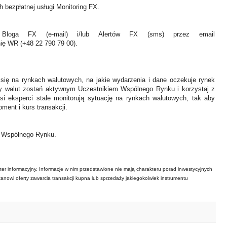
 bezpłatnej usługi Monitoring FX.
Bloga FX (e-mail) i/lub Alertów FX (sms) przez email
nię WR (+48 22 790 79 00).
 się na rynkach walutowych, na jakie wydarzenia i dane oczekuje rynek
y walut zostań aktywnym Uczestnikiem Wspólnego Rynku i korzystaj z
asi eksperci stale monitorują sytuację na rynkach walutowych, tak aby
ment i kurs transakcji.
ł Wspólnego Rynku.
ter informacyjny. Informacje w nim przedstawione nie mają charakteru porad inwestycyjnych
tanowi oferty zawarcia transakcji kupna lub sprzedaży jakiegokolwiek instrumentu