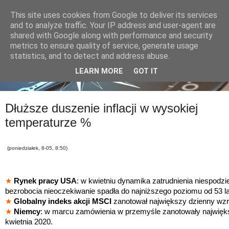
This site uses cookies from Google to deliver its services
and to analyze traffic. Your IP address and user-agent are
shared with Google along with performance and security
metrics to ensure quality of service, generate usage
statistics, and to detect and address abuse.
LEARN MORE
GOT IT
Dłuższe duszenie inflacji w wysokiej
temperaturze %
(poniedziałek, 8-05, 8:50)
★
Rynek pracy USA
: w kwietniu
dynamika zatrudnienia niespodzi
bezrobocia nieoczekiwanie spadła do najniższego poziomu od 53 la
★
Globalny indeks akcji
MSCI
zanotował największy dzienny wzro
★
Niemcy
: w marcu zamówienia w przemyśle zanotowały najwięk
kwietnia 2020.