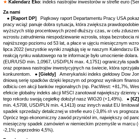
★
Kalendarz Eko
: indeks nastrojów inwestorów w strefie euro (Sen
Za nami
●
[Raport DP]
Piątkowy raport Departamentu Pracy USA pokaz
pracy wciąż panuje dobra sytuacja, która zwiększa prawdopodobi
wyższych stóp procentowych przed dłuższy czas, w celu zduszenia
wzrostu zatrudnienia niespodziewanie wzrosła, stopa bezrobocia n
najniższego poziomu od 53 lat
, a płace w ujęciu miesięcznym wzr
lipca 2022 (wszystkie wyniki znajdują się w naszym Kalendarzu 
reakcją rynku walutowego na te informacje było umocnienie dolara.
(EUR/USD min. 1,0967, USD/PLN max. 4,1751) ograniczyła spad
oraz poprawa nastrojów inwestycyjnych na świecie, która sprzyja
konkurentom. ●
[Giełdy]
Amerykański indeks giełdowy Dow Jones
dniową serię spadków dzięki lepszym od prognoz wynikom finanso
odbiciu cen akcji banków regionalnych (np. PacWest: +81,7%, West
efekcie globalny indeks akcji MSCI zanotował największy dzienny 
tego rekordu swoją cegiełkę dołożył nasz WIG20 (+1,49%).
●
[€
min. 4,5708, USD/PLN min. 4,1413)
oraz innych walut EU limitow
spadek
sprzedaży detalicznej w strefie euro (-3,8% r/r vs prognoz
Oprócz tego ekonomiczny zawód przyniósł im, największy od pan
miesięczny spadek zamówień w niemieckim przemyśle w marcu (
-2,1%; poprzednio 4,5%).