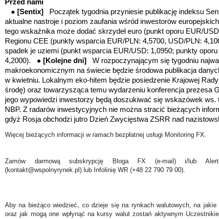
Przed nami
●
[Sentix]
Początek tygodnia przyniesie publikację indeksu Sen
aktualne nastroje i poziom zaufania wśród inwestorów europejski
tego wskaźnika może dodać skrzydeł euro
(punkt oporu EUR/USD:
Regionu CEE
(punkty wsparcia EUR/PLN: 4,5700, USD/PLN: 4,10
spadek je uziemi
(punkt wsparcia EUR/USD: 1,0950; punkty opor
4,2000).
●
[Kolejne dni]
W rozpoczynającym się tygodniu najw
makroekonomicznym na świecie
będzie
środowa publikacja danych
w kwietniu.
Lokalnym eko-hitem będzie posiedzenie Krajowej Rady P
środę) oraz towarzysząca temu wydarzeniu konferencja prezesa G
jego wypowiedzi inwestorzy będą doszukiwać się wskazówek ws. t
NBP.
Z radarów inwestycyjnych nie można stracić bieżących inform
gdyż Rosja obchodzi jutro Dzień Zwycięstwa ZSRR nad nazistow
Więcej bieżących informacji w ramach bezpłatnej usługi Monitoring FX.
Zamów darmową subskrypcję Bloga FX (e-mail) i/lub Ale
(kontakt@wspolnyrynek.pl) lub Infolinię WR (+48 22 790 79 00).
Aby na bieżąco wiedzieć, co dzieje się na rynkach walutowych, na jakie
oraz jak mogą one wpłynąć na kursy walut zostań aktywnym Uczestniki