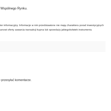
ł Wspólnego Rynku.
ter informacyjny. Informacje w nim przedstawione nie mają charakteru porad inwestycyjnych
tanowi oferty zawarcia transakcji kupna lub sprzedaży jakiegokolwiek instrumentu
e przesyłać komentarze.