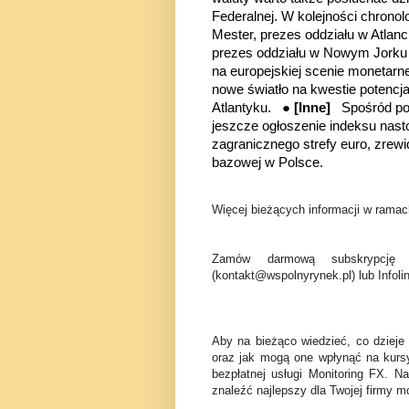
Federalnej. W kolejności chronol
Mester, prezes oddziału w Atlanc
prezes oddziału w Nowym Jorku J
na europejskiej scenie monetarne
nowe światło na kwestie potencja
Atlantyku. ●
[Inne]
Spośród po
jeszcze ogłoszenie indeksu nas
zagranicznego strefy euro, zrew
bazowej w Polsce.
Więcej bieżących informacji w ramach
Zamów darmową subskrypcję 
(kontakt@wspolnyrynek.pl) lub Infoli
Aby na bieżąco wiedzieć, co dzieje
oraz jak mogą one wpłynąć na kurs
bezpłatnej usługi Monitoring FX. N
znaleźć najlepszy dla Twojej firmy mo