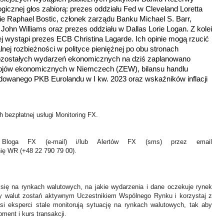
ogicznej głos zabiorą: prezes oddziału Fed w Cleveland Loretta
ie Raphael Bostic, członek zarządu Banku Michael S. Barr,
ohn Williams oraz prezes oddziału w Dallas Lorie Logan. Z kolei
j wystąpi prezes ECB Christina Lagarde. Ich opinie mogą rzucić
lnej rozbieżności w polityce pieniężnej po obu stronach
zostałych wydarzeń ekonomicznych na dziś zaplanowano
tojów ekonomicznych w Niemczech (ZEW), bilansu handlu
idowanego PKB Eurolandu w I kw. 2023 oraz wskaźników inflacji
 bezpłatnej usługi Monitoring FX.
Bloga FX (e-mail) i/lub Alertów FX (sms) przez email
nię WR (+48 22 790 79 00).
 się na rynkach walutowych, na jakie wydarzenia i dane oczekuje rynek
y walut zostań aktywnym Uczestnikiem Wspólnego Rynku i korzystaj z
asi eksperci stale monitorują sytuację na rynkach walutowych, tak aby
ment i kurs transakcji.