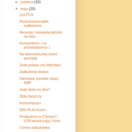
►
czerwca
(20)
▼
maja
(20)
Lex PLN
Rozluźniona pętla
zadłużenia
Recesja i niewypłacalność
na niby
Konsumenci :) vs
przedsiębiorcy :(
Na ekonomicznej równi
pochyłej
Znak pokoju zza Atlantyku
Zadłużenie dolara
Darmowe wysokie stopy
NBP
Juan idzie na dno?
Złoty błyszczy
Konsumpcja+
500+PLN=Kurs+
Producenci w Chinach i
USA spuszczają z tonu
Cenna wskazówka