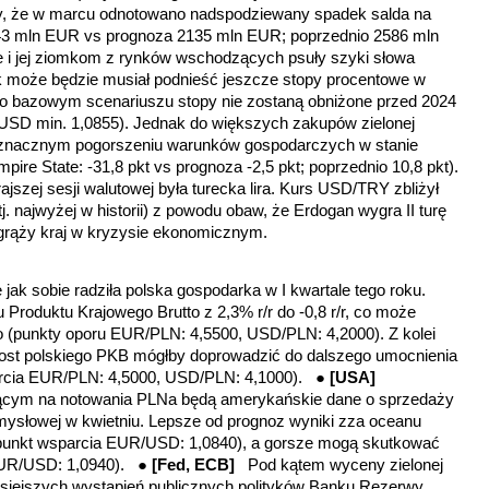
ały, że w marcu odnotowano nadspodziewany spadek salda na
43 mln EUR vs prognoza 2135 mln EUR; poprzednio 2586 mln
e i jej ziomkom z rynków wschodzących psuły szyki słowa
k może będzie musiał podnieść jeszcze stopy procentowe w
go bazowym scenariuszu stopy nie zostaną obniżone przed 2024
/USD min. 1,0855). Jednak do większych zakupów zielonej
o znacznym pogorszeniu warunków gospodarczych w stanie
re State: -31,8 pkt vs prognoza -2,5 pkt; poprzednio 10,8 pkt).
szej sesji walutowej była turecka lira. Kurs USD/TRY zbliżył
tj. najwyżej w historii) z powodu obaw, że Erdogan wygra II turę
grąży kraj w kryzysie ekonomicznym.
ę
jak sobie radziła polska gospodarka w I kwartale tego roku.
 Produktu Krajowego Brutto z 2,3% r/r do -0,8 r/r, co może
o (punkty oporu EUR/PLN: 4,5500, USD/PLN: 4,2000). Z kolei
ost polskiego PKB mógłby doprowadzić do dalszego umocnienia
rcia EUR/PLN: 4,5000, USD/PLN: 4,1000)
. ●
[USA]
ącym na notowania PLNa będą amerykańskie dane o sprzedaży
zemysłowej w kwietniu. Lepsze od prognoz wyniki zza oceanu
punkt wsparcia EUR/USD: 1,0840)
, a gorsze mogą skutkować
EUR/USD: 1,0940)
. ●
[Fed, ECB]
Pod kątem wyceny zielonej
isiejszych wystąpień publicznych polityków Banku Rezerwy