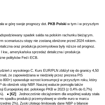
ła w górę swoje prognozy dot.
PKB
Polski
w tym i w przyszłym
adspodziewany spadek salda na polskim rachunku bieżącym.
 scenariuszu stopy nie zostaną obniżone przed 2024 rokiem.
etaliczna oraz produkcja przemysłowa były niższe od prognoz.
 I kw., amerykańska sprzedaż detaliczna i produkcja
zne polityków Fed i ECB.
ydzień z wysokiego C. Kurs EUR/PLN zbliżył się do granicy 4,50
znali, że zapowiedziana w niedzielę przez prezesa PiS
do 800+) spowoduje wzrost konsumpcji w przyszłym roku, który
P do obniżek stóp NBP. Naszej walucie pomogła także
ji Europejskiej dot. polskiego PKB w 2023 (z 0,4% do 0,7%)
7%). ●
[€Z]
Jednocześnie obciążeniem dla wspólnej waluty stała
m spadku produkcji przemysłowej w strefie euro w marcu
rzednio 2%). Zyski złotego limitowały dane NBP o bilansie