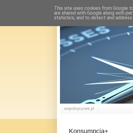
This site uses cookies from Google to 
are shared with Google along with per
statistics, and to detect and address
wspolnyrynek.pl
Konsumpcja+