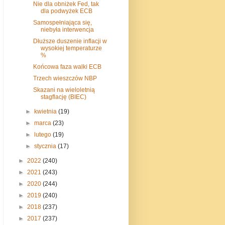
Nie dla obniżek Fed, tak
dla podwyżek ECB
Samospełniająca się,
niebyła interwencja
Dłuższe duszenie inflacji w
wysokiej temperaturze
%
Końcowa faza walki ECB
Trzech wieszczów NBP
Skazani na wieloletnią
stagflację (BIEC)
►
kwietnia
(19)
►
marca
(23)
►
lutego
(19)
►
stycznia
(17)
►
2022
(240)
►
2021
(243)
►
2020
(244)
►
2019
(240)
►
2018
(237)
►
2017
(237)