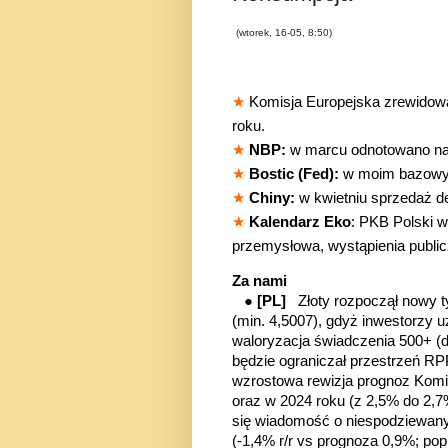
(wtorek, 16-05, 8:50)
★
Komisja Europejska zrewidowa
roku.
★
NBP:
w marcu odnotowano
n
★
Bostic (Fed):
w moim bazowym
★
Chiny:
w kwietniu sprzedaż d
★
Kalendarz Eko
: PKB Polski w
przemysłowa, wystąpienia public
Za nami
●
[PL]
Złoty rozpoczął nowy t
(min. 4,5007), gdyż inwestorzy u
waloryzacja świadczenia 500+ (
będzie ograniczał przestrzeń RP
wzrostowa rewizja prognoz Komis
oraz w 2024 roku (z 2,5% do 2,
się wiadomość o niespodziewany
(-1,4% r/r vs prognoza 0,9%; pop