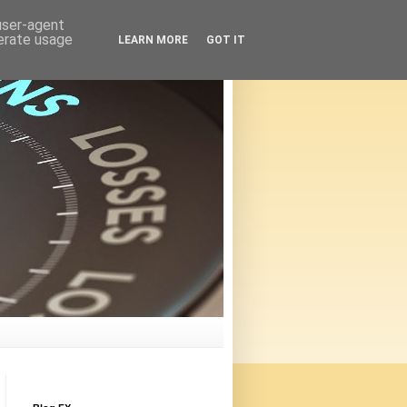
 user-agent
nerate usage
LEARN MORE
GOT IT