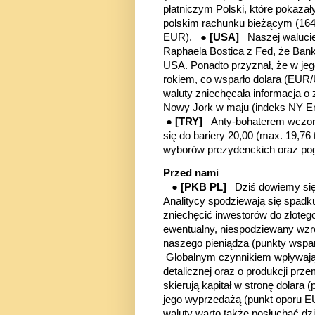
płatniczym Polski, które pokaz
polskim rachunku bieżącym (16
EUR). ●
[USA]
Naszej waluci
Raphaela Bostica z Fed, że Ban
USA. Ponadto przyznał, że w je
rokiem, co wsparło dolara (EUR
waluty zniechęcała informacja 
Nowy Jork w maju (indeks NY Empi
●
[TRY]
Anty-bohaterem wczoraj
się do bariery 20,00 (max. 19,76 
wyborów prezydenckich oraz po
Przed nami
●
[PKB PL]
Dziś dowiemy si
Analitycy spodziewają się spadku
zniechęcić inwestorów do złoteg
ewentualny, niespodziewany wzr
naszego pieniądza
(punkty wspa
Globalnym czynnikiem wpływaj
detalicznej oraz o produkcji pr
skierują kapitał w stronę dolara
(
jego wyprzedażą
(punkt oporu 
waluty warto także posłuchać dz