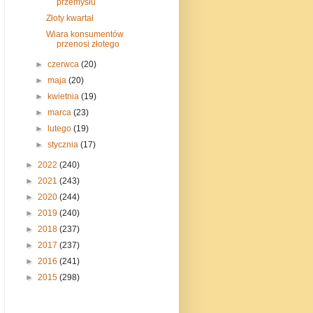
przemysłu
Złoty kwartał
Wiara konsumentów
przenosi złotego
►
czerwca
(20)
►
maja
(20)
►
kwietnia
(19)
►
marca
(23)
►
lutego
(19)
►
stycznia
(17)
►
2022
(240)
►
2021
(243)
►
2020
(244)
►
2019
(240)
►
2018
(237)
►
2017
(237)
►
2016
(241)
►
2015
(298)