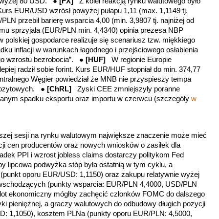
powyżej 80 USD. ●
[FX]
Z kolei reakcją rynku walutowego było
 Kurs EUR/USD wzrósł powyżej pułapu 1,11 (max. 1,1149 tj.
LN przebił barierę wsparcia 4,00 (min. 3,9807 tj. najniżej od
emu sprzyjała (EUR/PLN min. 4,4340) opinia prezesa NBP
 polskiej gospodarce realizuje się scenariusz tzw. miękkiego
dku inflacji w warunkach łagodnego i przejściowego osłabienia
ego wzrostu bezrobocia”. ●
[HUF]
W regionie Europie
iej radził sobie forint. Kurs EUR/HUF stopniał do min. 374,77
entralnego Węgier powiedział że MNB nie przyspieszy tempa
ozytowych.
●
[ChRL]
Zyski CEE zmniejszyły poranne
wanym spadku eksportu oraz importu w czerwcu (szczegóły
w
szej sesji na rynku walutowym największe znaczenie może mieć
acji cen producentów oraz nowych wniosków o zasiłek dla
ek PPI i wzrost jobless claims dostarczy politykom Fed
y lipcowa podwyżka stóp była ostatnią w tym cyklu, a
 (punkt oporu EUR/USD: 1,1150) oraz zakupu relatywnie wyżej
 wschodzących (punkty wsparcia: EUR/PLN 4,4000, USD/PLN
splot ekonomiczny mógłby zachęcić członków FOMC do dalszego
yki pieniężnej, a graczy walutowych do odbudowy długich pozycji
: 1,1050), kosztem PLNa (punkty oporu EUR/PLN: 4,5000,