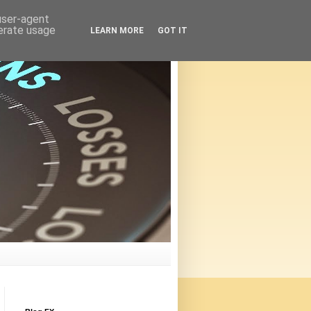
 user-agent
nerate usage
LEARN MORE
GOT IT