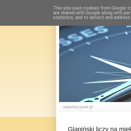
This site uses cookies from Google to 
are shared with Google along with per
statistics, and to detect and address
wspolnyrynek.pl
Glapiński liczy na mię