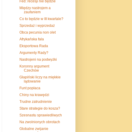
Fed: recesji nie będzie
Między nastrojem a
zaufaniem
Co to będzie w III kwartale?
Sprzedaż i wyprzedaż
Obca pecunia non olet
Afrykańska fala
Eksportowa Rada
Argumenty Rady?
Nastrojeni na podwyżki
Koronny argument
Czechów
Glapiński liczy na miękkie
lądowanie
Funt popłaca
Chiny na krawędzi
Trudne zatrudnienie
Stare strategie do kosza?
Szesnastu sprawiedliwych
Na zwolnionych obrotach
Globalne zwijanie