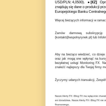
USD/PLN: 4,0500). ●
[€Z]
Opr
znajdują się dane o produkcji pr
Europejskiego Banku Centralneg
Więcej bieżących informacji w ramach
Zamów darmową subskrypcję 
(kontakt@wspolnyrynek.pl) lub Infoli
Aby na bieżąco wiedzieć, co dzieje
oraz jak mogą one wpłynąć na kurs
bezpłatnej usługi Monitoring FX. N
znaleźć najlepszy dla Twojej firmy mo
Życzymy udanych transakcji, Zespó
Nasze Alerty FX i Blog FX ma wyłącznie charak
ani doradztwa. Nasze Alerty FX i Blog FX nie s
finansowego.