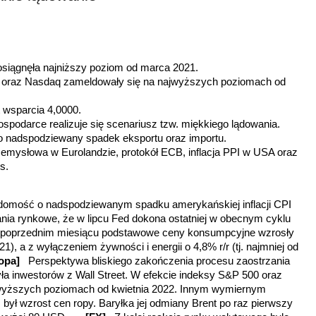
osiągnęła najniższy poziom od marca 2021.
oraz Nasdaq zameldowały się na najwyższych poziomach od
 wsparcia 4,0000.
gospodarce realizuje się scenariusz tzw. miękkiego lądowania.
 nadspodziewany spadek eksportu oraz importu.
zemysłowa w Eurolandzie, protokół ECB, inflacja PPI w USA oraz
ms.
domość o nadspodziewanym spadku amerykańskiej inflacji CPI
nia rynkowe, że w lipcu Fed dokona ostatniej w obecnym cyklu
 poprzednim miesiącu podstawowe ceny konsumpcyjne wzrosły
21), a z wyłączeniem żywności i energii o 4,8% r/r (tj. najmniej od
 ropa]
Perspektywa bliskiego zakończenia procesu zaostrzania
yła inwestorów z Wall Street. W efekcie indeksy S&P 500 oraz
wyższych poziomach od kwietnia 2022. Innym wymiernym
 był wzrost cen ropy. Baryłka jej odmiany Brent po raz pierwszy