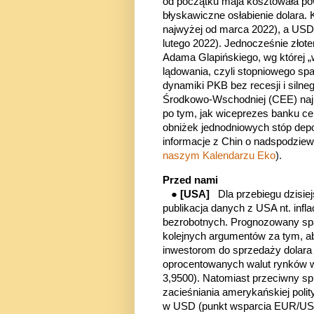
od początku maja kosztowała 
błyskawiczne osłabienie dolara.
najwyżej od marca 2022), a USD/P
lutego 2022). Jednocześnie złot
Adama Glapińskiego, wg której „w
lądowania, czyli stopniowego spa
dynamiki PKB bez recesji i siln
Środkowo-Wschodniej (CEE) najlep
po tym, jak wiceprezes banku c
obniżek jednodniowych stóp dep
informacje z Chin o nadspodzie
naszym Kalendarzu Eko
).
Przed nami
●
[USA]
Dla przebiegu dzisiej
publikacja danych z USA nt. infl
bezrobotnych. Prognozowany spad
kolejnych argumentów za tym, ab
inwestorom do sprzedaży dolara
oprocentowanych walut rynków
3,9500). Natomiast przeciwny 
zacieśniania amerykańskiej polit
w USD (punkt wsparcia EUR/USD