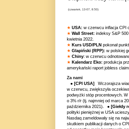
(czwartek, 13-07, 8:50)
★
USA:
w czerwcu inflacja CPI 
★
Wall Street:
indeksy S&P 500 
kwietnia 2022.
★
Kurs USD/PLN
pokonał punkt
★
Glapiński (RPP):
w polskiej 
★
Chiny
: w czerwcu odnotowano
★
Kalendarz Eko:
produkcja pr
amerykański raport jobless clai
Za nami
●
[CPI USA]
Wczorajsza wia
w czerwcu, zwiększyła oczekiwa
podwyżki stóp procentowych. W
o 3% r/r (tj. najmniej od marca 20
października 2021). ●
[Giełdy
polityki pieniężnej w USA uciesz
Nasdaq zameldowały się na naj
skutkiem publikacji danych o CPI