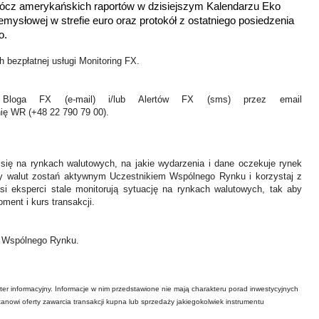
ócz amerykańskich raportów w dzisiejszym Kalendarzu Eko
zemysłowej w strefie euro oraz protokół z ostatniego posiedzenia
o.
 bezpłatnej usługi Monitoring FX.
Bloga FX (e-mail) i/lub Alertów FX (sms) przez email
nię WR (+48 22 790 79 00).
 się na rynkach walutowych, na jakie wydarzenia i dane oczekuje rynek
y walut zostań aktywnym Uczestnikiem Wspólnego Rynku i korzystaj z
asi eksperci stale monitorują sytuację na rynkach walutowych, tak aby
ment i kurs transakcji.
ł Wspólnego Rynku.
ter informacyjny. Informacje w nim przedstawione nie mają charakteru porad inwestycyjnych
tanowi oferty zawarcia transakcji kupna lub sprzedaży jakiegokolwiek instrumentu