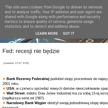
This site uses cookies from Google to deliver its services
and to analyze traffic. Your IP address and user-agent are
shared with Google along with performance and security
metrics to ensure quality of service, generate usage
statistics, and to detect and address abuse.
LEARN MORE
GOT IT
Fed: recesji nie będzie
(czwartek, 27-07, 8:50)
★
Bank Rezerwy Federalnej
podniósł stopy procentowe do najwy
2001 roku.
★
USA
: w czerwcu sprzedaż nowych domów nieoczekiwanie spad
★
Wall Street
: indeks Dow Jones Industrial ma za sobą 13-tą wzr
(najdłuższa seria od 1987).
★
Narodowy Bank Węgier
obniżył swoją jednodniową stopę depo
bazowych.