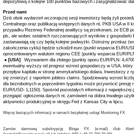
depozytową o kolejne 100 punktów bazowych i zasygnalizować dal
Przed nami
Dziś obok wydarzeń wczorajszej sesji inwestorzy będą żyli posie
Centralnego oraz publikacją wstępnych danych nt. PKB USA w II
przypadku Rezerwy Federalnej analitycy są przekonani, że ECB po
pb., ale wobec ostatnich rozczarowujących wyników z gospodarki 
zastanawiają się czy będą kolejne podwyżki. Ostrożny przekaz (
zakończenia cyklu) będzie szkodził euro
(punkt wsparcia EUR/US
oprocentowanym walutom regionu CEE (punkty wsparcia EUR/PLN
●
[USA]
Wyzwaniem dla złotego (punkty oporu EUR/PLN: 4,470
ewentualny wyższy od prognoz wzrost gospodarczy w USA, któr
przepływ kapitału w stronę amerykańskiego dolara. Inwestorzy z 
się zmierzyć z raportem
jobless claims. Spodziewany wzrost licz
dla bezrobotnych w poprzednim tygodniu może przywrócić presję n
EUR/USD: 1,1150). Spośród pozostałych informacji z największej 
przegapić ogłoszenia danych nt. zamówień na dobra trwałego użyt
aktywności produkcyjnej w okręgu Fed z Kansas City w lipcu.
Więcej bieżących informacji w ramach bezpłatnej usługi Monitoring FX.
Zamów darmową subskrypcję Bloga FX (e-mail) i/lub Ale