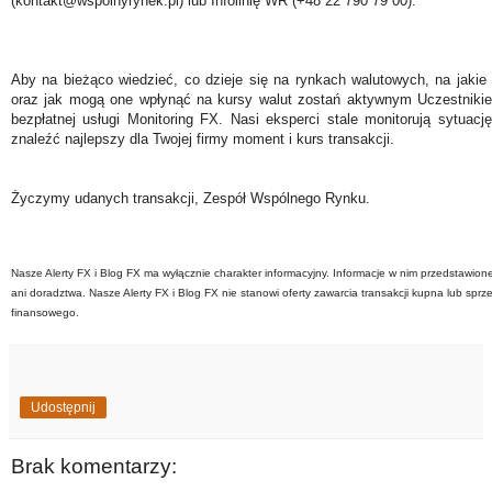
(kontakt@wspolnyrynek.pl) lub Infolinię WR (+48 22 790 79 00).
Aby na bieżąco wiedzieć, co dzieje się na rynkach walutowych, na jakie
oraz jak mogą one wpłynąć na kursy walut zostań aktywnym Uczestniki
bezpłatnej usługi Monitoring FX. Nasi eksperci stale monitorują sytuac
znaleźć najlepszy dla Twojej firmy moment i kurs transakcji.
Życzymy udanych transakcji, Zespół Wspólnego Rynku.
Nasze Alerty FX i Blog FX ma wyłącznie charakter informacyjny. Informacje w nim przedstawion
ani doradztwa. Nasze Alerty FX i Blog FX nie stanowi oferty zawarcia transakcji kupna lub sprz
finansowego.
Udostępnij
Brak komentarzy: