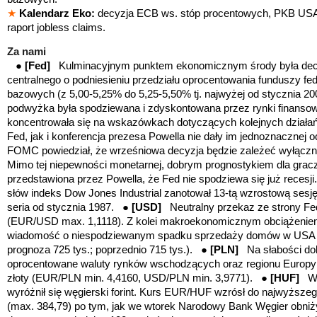
★
Kalendarz Eko:
decyzja ECB ws. stóp procentowych, PKB USA 
raport
jobless claims.
Za nami
●
[Fed]
Kulminacyjnym punktem ekonomicznym środy była dec
centralnego o podniesieniu przedziału oprocentowania funduszy fe
bazowych (z 5,00-5,25% do 5,25-5,50% tj. najwyżej od stycznia 20
podwyżka była spodziewana i zdyskontowana przez rynki finanso
koncentrowała się na wskaz
ó
wkach dotyczących kolejnych działa
Fed, jak i konferencja prezesa Powella nie dały im jednoznacznej
FOMC powiedział, że wrześniowa decyzja będzie zależeć wyłączn
Mimo tej niepewności monetarnej, dobrym prognostykiem dla graczy
przedstawiona przez Powella, że Fed nie spodziewa się już recesj
słów indeks Dow Jones Industrial zanotował 13-tą wzrostową sesję 
seria od stycznia 1987.
●
[USD]
Neutralny przekaz ze strony Fe
(EUR/USD max. 1,1118). Z kolei makroekonomicznym obciążeniem d
wiadomość o niespodziewanym spadku sprzedaży domów w USA w
prognoza 725 tys.; poprzednio 715 tys.). ●
[PLN]
Na słabości do
oprocentowane waluty rynków wschodzących oraz regionu Europ
złoty (EUR/PLN min. 4,4160, USD/PLN min. 3,9771). ●
[HUF]
W
wyróżnił się węgierski forint. Kurs EUR/HUF wzrósł do najwyższe
(max. 384,79) po tym, jak we wtorek Narodowy Bank Węgier obniż