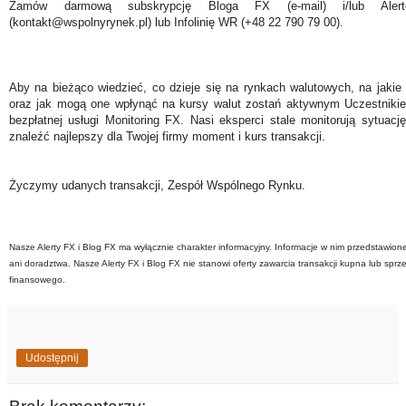
Zamów darmową subskrypcję Bloga FX (e-mail) i/lub Ale
(kontakt@wspolnyrynek.pl) lub Infolinię WR (+48 22 790 79 00).
Aby na bieżąco wiedzieć, co dzieje się na rynkach walutowych, na jakie
oraz jak mogą one wpłynąć na kursy walut zostań aktywnym Uczestniki
bezpłatnej usługi Monitoring FX. Nasi eksperci stale monitorują sytuac
znaleźć najlepszy dla Twojej firmy moment i kurs transakcji.
Życzymy udanych transakcji, Zespół Wspólnego Rynku.
Nasze Alerty FX i Blog FX ma wyłącznie charakter informacyjny. Informacje w nim przedstawion
ani doradztwa. Nasze Alerty FX i Blog FX nie stanowi oferty zawarcia transakcji kupna lub sprz
finansowego.
Udostępnij