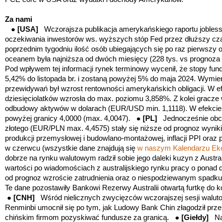
Za nami
●
[USA]
Wczorajsza publikacja amerykańskiego raportu jobless
oczekiwania inwestorów ws. wyższych stóp Fed przez dłuższy cza
poprzednim tygodniu ilość osób ubiegających się po raz pierwszy o
oceanem była najniższa od dwóch miesięcy (228 tys. vs prognoza 2
Pod wpływem tej informacji rynek terminowy wycenił, że stopy fu
5,42% do listopada br. i zostaną powyżej 5% do maja 2024. Wymi
przewidywań był wzrost rentowności amerykańskich obligacji. W 
dziesięciolatków wzrosła do max. poziomu 3,858%. Z kolei gracze w
odbudowy aktywów w dolarach (EUR/USD min. 1,1118). W efekcie
powyżej granicy 4,0000 (max. 4,0047). ●
[PL]
Jednocześnie obc
złotego (EUR/PLN max. 4,4575) stały się niższe od prognoz wyniki 
produkcji przemysłowej i budowlano-montażowej, inflacji PPI oraz 
w czerwcu
(wszystkie dane znajdują się
w naszym Kalendarzu Ek
dobrze na rynku walutowym radził sobie jego daleki kuzyn z Austral
wartości po wiadomościach z australijskiego rynku pracy o pona
od prognoz wzroście zatrudnienia oraz o niespodziewanym spadku
Te dane pozostawiły Bankowi Rezerwy Australii otwartą furtkę do
●
[CNH]
Wśród nielicznych zwycięzców wczorajszej sesji walutow
Renminbi umocnił się po tym, jak Ludowy Bank Chin złagodził przep
chińskim firmom pozyskiwać fundusze za granicą. ●
[Giełdy]
Na