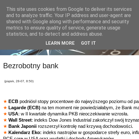
This site uses cookies from Google to deliver its services
and to analyze traffic. Your IP address and user-agent are
shared with Google along with performance and security
metrics to ensure quality of service, generate usage
statistics, and to detect and address abuse.
LEARN MORE
GOT IT
Bezrobotny bank
(piątek, 28-07, 8:50)
★
ECB
podniósł stopy procentowe do najwyższego poziomu od paź
★
Lagarde (ECB)
na ten moment nie powiedziałabym, że Bank ma 
★
USA
: w II kwartale dynamika PKB nieoczekiwanie wzrosła.
★
Wall Street
: indeks Dow Jones Industrial
zakończył swój trzynas
★
Bank Japonii
rozszerzył kontrolę nad krzywą dochodowości.
★
Kalendarz Eko:
indeks nastrojów w gospodarce strefy euro,
inf
PCE core w USA oraz wydatki i dochody Amerykanów.