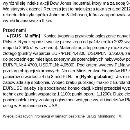
wyróżnił się indeks akcji Dow Jones Industrial, który ma za sobą 9
Wg statystyk agencji Reutersa jest to najdłuższa taka seria od 201
rekordu dołożyła spółka Johnson & Johnson, która zaraportowała 
wyniki finansowe za II kw.
Przed nami
●
[GUS i MinFin]
Koniec tygodnia przyniesie ogłoszenie danych
Polsce. Rynek spodziewa się pierwszego od października 2022 wzro
maju do 2,6% r/r w czerwcu). Materializacja tej prognozy może zw
złotego (
punkty wsparcia EUR/PLN: 4,4300, USD/PLN: 3,9500)
, z
do poprzedniego miesiąca zdeprymuje potencjalnych nabywców pols
EUR/PLN: 4,4700, USD/PLN: 4,0500
). Pod kątem wyceny PLNa war
przetarg obligacji skarbowych. Na nim Ministerstwo Finansów RP
papierów o wartości 4 do 8 mld PLN. ●
[Rynki globalne]
Jeżeli 
zapowiada się spokojnie. Wobec braku publikacji makro z Eurola
EUR/USD należy się spodziewać konsolidacji, której przedział wy
techniczne (punkt wsparcia: 1,1100; punkt oporu: 1,1200). Dużo cie
poniedziałek kiedy zostaną ogłoszone wstępne wyniki indeksów PM
usług w Eurolandzie i w USA.
Więcej bieżących informacji w ramach bezpłatnej usługi Monitoring FX.