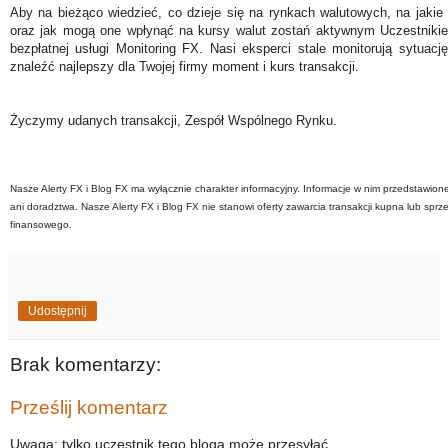
Aby na bieżąco wiedzieć, co dzieje się na rynkach walutowych, na jakie
oraz jak mogą one wpłynąć na kursy walut zostań aktywnym Uczestniki
bezpłatnej usługi Monitoring FX. Nasi eksperci stale monitorują sytuac
znaleźć najlepszy dla Twojej firmy moment i kurs transakcji.
Życzymy udanych transakcji, Zespół Wspólnego Rynku.
Nasze Alerty FX i Blog FX ma wyłącznie charakter informacyjny. Informacje w nim przedstawion
ani doradztwa. Nasze Alerty FX i Blog FX nie stanowi oferty zawarcia transakcji kupna lub sprz
finansowego.
Udostępnij
Brak komentarzy:
Prześlij komentarz
Uwaga: tylko uczestnik tego bloga może przesyłać