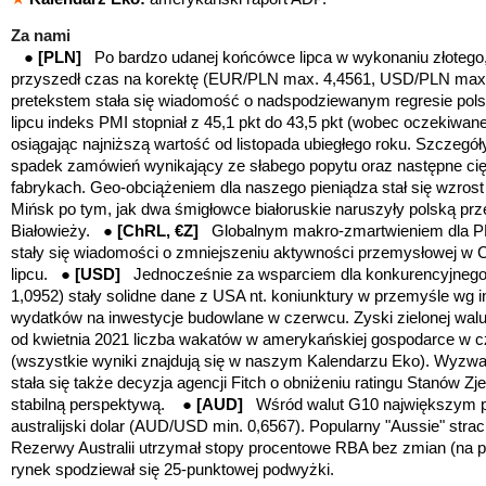
Za nami
●
[PLN]
Po bardzo udanej końcówce lipca w wykonaniu złotego,
przyszedł czas na korektę (EUR/PLN max. 4,4561, USD/PLN max.
pretekstem stała się wiadomość o nadspodziewanym regresie pols
lipcu indeks PMI stopniał z 45,1 pkt do 43,5 pkt (wobec oczekiwan
osiągając najniższą wartość od listopada ubiegłego roku. Szczegół
spadek zamówień wynikający ze słabego popytu oraz następne cięc
fabrykach. Geo-obciążeniem dla naszego pieniądza stał się wzrost 
Mińsk po tym, jak dwa śmigłowce białoruskie naruszyły polską prz
Białowieży.
●
[ChRL, €Z]
Globalnym makro-zmartwieniem dla P
stały się wiadomości o zmniejszeniu aktywności przemysłowej w 
lipcu. ●
[USD]
Jednocześnie za wsparciem dla konkurencyjnego
1,0952) stały solidne dane z USA nt. koniunktury w przemyśle wg i
wydatków na inwestycje budowlane w czerwcu. Zyski zielonej walu
od kwietnia 2021 liczba wakatów w amerykańskiej gospodarce w 
(wszystkie wyniki znajdują się w naszym Kalendarzu Eko). Wyzwa
stała się także decyzja agencji Fitch o obniżeniu ratingu Stanów
stabilną perspektywą.
●
[AUD]
Wśród walut G10 największym p
australijski dolar (AUD/USD min. 0,6567). Popularny "Aussie" strac
Rezerwy Australii utrzymał stopy procentowe RBA bez zmian (na 
rynek spodziewał się 25-punktowej podwyżki.