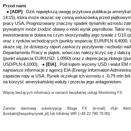
Przed nami
●
[ADP]
Dziś największą uwagę przykuwa publikacja amerykań
14:15), która może okazać się cenną wskazówką przed piątkowymi,
pracy USA. Prognozowany znaczny spadek dynamiki wzrostu zatr
prywatnym może zrodzić obawy o niski wynik payrollsów. Takie m
inwestowania w dolara na czym skorzystaliby jego rywale z G10 
oraz z rynków wchodzących (punkty wsparcia: EUR/PLN 4,4000, U
okaże się, że dzisiejszy raport zaskoczy pozytywnie i wzbudzi nad
Departamentu Pracy w piątek, wówczas należy liczyć się z dalszą a
(punkt wsparcia EUR/USD: 1,0950) oraz z deprecjacją złotego (p
USD/PLN 4,1000). ●
[EIA]
Pod kątem wyceny USD i walut EM na
najnowsze informacje z agencji EIA (Energy Information Administra
zapasów ropy w USA. Rynek oczekuje ich wzrostu z -0,79 mln brk 
na korzyść amerykańskiej waluty i przeciw jego antagonistom.
Więcej bieżących informacji w ramach bezpłatnej usługi Monitoring FX.
Zamów darmową subskrypcję Bloga FX (e-mail) i/lub Ale
(kontakt@wspolnyrynek.pl) lub Infolinię WR (+48 22 790 79 00).