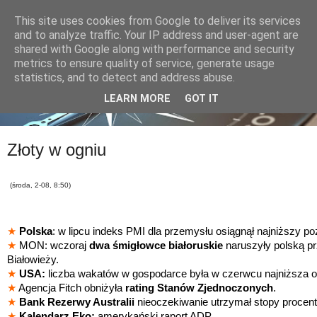
This site uses cookies from Google to deliver its services
and to analyze traffic. Your IP address and user-agent are
shared with Google along with performance and security
metrics to ensure quality of service, generate usage
statistics, and to detect and address abuse.
LEARN MORE
GOT IT
Złoty w ogniu
(środa, 2-08, 8:50)
★
Polska
: w lipcu indeks PMI dla przemysłu osiągnął najniższy po
★
MON: wczoraj
dwa śmigłowce białoruskie
naruszyły polską pr
Białowieży.
★
USA:
liczba wakatów w gospodarce była w czerwcu najniższa o
★
Agencja Fitch obniżyła
rating Stanów Zjednoczonych
.
★
Bank Rezerwy Australii
nieoczekiwanie utrzymał stopy proce
★
Kalendarz Eko:
amerykański raport ADP.