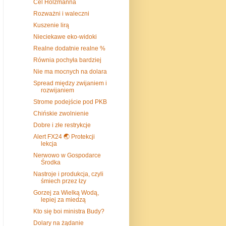
Cel Holzmanna
Rozważni i waleczni
Kuszenie lirą
Nieciekawe eko-widoki
Realne dodatnie realne %
Równia pochyła bardziej
Nie ma mocnych na dolara
Spread między zwijaniem i
rozwijaniem
Strome podejście pod PKB
Chińskie zwolnienie
Dobre i złe restrykcje
Alert FX24 🌏 Protekcji
lekcja
Nerwowo w Gospodarce
Środka
Nastroje i produkcja, czyli
śmiech przez łzy
Gorzej za Wielką Wodą,
lepiej za miedzą
Kto się boi ministra Budy?
Dolary na żądanie