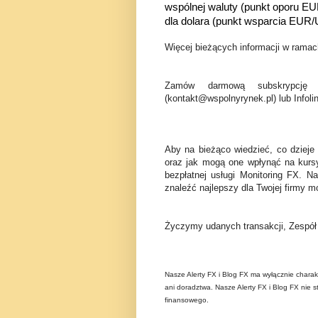
wspólnej waluty (punkt oporu EU
dla dolara (punkt wsparcia EUR
Więcej bieżących informacji w ramach
Zamów darmową subskrypcję 
(kontakt@wspolnyrynek.pl) lub Infoli
Aby na bieżąco wiedzieć, co dzieje
oraz jak mogą one wpłynąć na kurs
bezpłatnej usługi Monitoring FX. N
znaleźć najlepszy dla Twojej firmy mo
Życzymy udanych transakcji, Zespó
Nasze Alerty FX i Blog FX ma wyłącznie charak
ani doradztwa. Nasze Alerty FX i Blog FX nie s
finansowego.