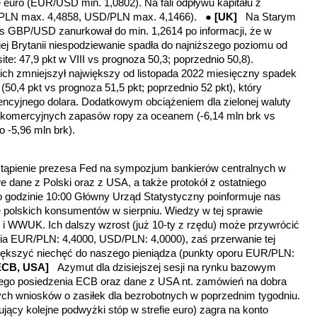
 euro (EUR/USD min. 1,0802). Na fali odpływu kapitału z
UR/PLN max. 4,4858, USD/PLN max. 4,1466). ●
[UK]
Na Starym
urs GBP/USD zanurkował do min. 1,2614 po informacji, że w
iej Brytanii niespodziewanie spadła do najniższego poziomu od
e: 47,9 pkt w VIII vs prognoza 50,3; poprzednio 50,8).
kich zmniejszył największy od listopada 2022 miesięczny spadek
0,4 pkt vs prognoza 51,5 pkt; poprzednio 52 pkt), który
encyjnego dolara. Dodatkowym obciążeniem dla zielonej waluty
 komercyjnych zapasów ropy za oceanem (-6,14 mln brk vs
o -5,96 mln brk).
stąpienie prezesa Fed na sympozjum bankierów centralnych w
dane z Polski oraz z USA, a także protokół z ostatniego
o godzinie 10:00 Główny Urząd Statystyczny poinformuje nas
oje polskich konsumentów w sierpniu. Wiedzy w tej sprawie
 WWUK. Ich dalszy wzrost (już 10-ty z rzędu) może przywrócić
cia EUR/PLN: 4,4000, USD/PLN: 4,0000), zaś przerwanie tej
większyć niechęć do naszego pieniądza (punkty oporu EUR/PLN:
ECB, USA]
Azymut dla dzisiejszej sesji na rynku bazowym
ego posiedzenia ECB oraz dane z USA nt. zamówień na dobra
wych wniosków o zasiłek dla bezrobotnych w poprzednim tygodniu.
ujący kolejne podwyżki stóp w strefie euro) zagra na konto