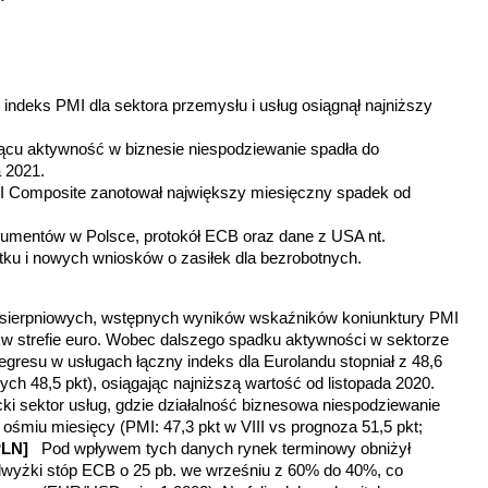
y indeks PMI dla sektora przemysłu i usług osiągnął najniższy
iącu aktywność w biznesie niespodziewanie spadła do
 2021.
MI Composite zanotował największy miesięczny spadek od
sumentów w Polsce, protokół ECB oraz dane z USA nt.
tku i nowych wniosków o zasiłek dla bezrobotnych.
 sierpniowych, wstępnych wyników wskaźników koniunktury PMI
 w strefie euro. Wobec dalszego spadku aktywności w sektorze
gresu w usługach łączny indeks dla Eurolandu stopniał z 48,6
ch 48,5 pkt), osiągając najniższą wartość od listopada 2020.
ki sektor usług, gdzie działalność biznesowa niespodziewanie
 ośmiu miesięcy (PMI: 47,3 pkt w VIII vs prognoza 51,5 pkt;
 PLN]
Pod wpływem tych danych rynek terminowy obniżył
odwyżki stóp ECB o 25 pb. we wrześniu z 60% do 40%, co