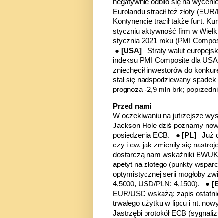
negatywnie odbiło się na wycenie
Eurolandu stracił też złoty (E
Kontynencie tracił także funt. K
styczniu aktywność firm w Wielk
stycznia 2021 roku (PMI Composit
●
[USA]
Straty walut europejs
indeksu PMI Composite dla USA (5
zniechęcił inwestorów do konkur
stał się nadspodziewany spadek
prognoza -2,9 mln brk; poprzedni
Przed nami
W oczekiwaniu na jutrzejsze wy
Jackson Hole dziś poznamy nowe 
posiedzenia ECB. ●
[PL]
Już 
czy i ew. jak zmieniły się nastr
dostarczą nam wskaźniki BWUK i
apetyt na złotego (punkty wspar
optymistycznej serii mogłoby z
4,5000, USD/PLN: 4,1500). ●
[
EUR/USD wskażą: zapis ostatni
trwałego użytku w lipcu i nt. no
Jastrzębi protokół ECB (sygnaliz