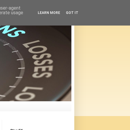
 user-agent
nerate usage
LEARN MORE
GOT IT