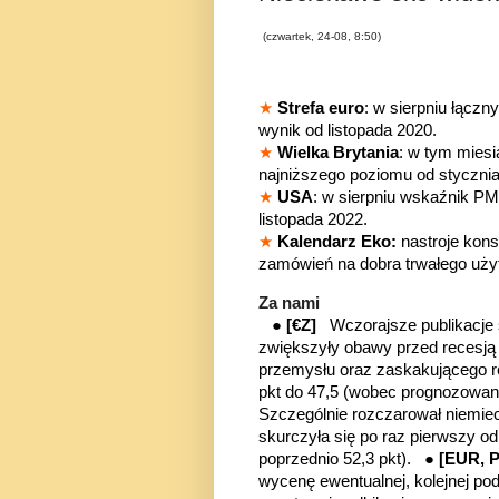
(czwartek, 24-08, 8:50)
★
Strefa euro
: w sierpniu łączn
wynik od listopada 2020.
★
Wielka Brytania
: w tym mies
najniższego poziomu od stycznia
★
USA
: w sierpniu wskaźnik P
listopada 2022.
★
Kalendarz Eko:
nastroje kon
zamówień na dobra trwałego uży
Za nami
●
[€Z]
Wczorajsze publikacje
zwiększyły obawy przed recesją
przemysłu oraz zaskakującego re
pkt do 47,5 (wobec prognozowany
Szczególnie rozczarował niemiec
skurczyła się po raz pierwszy od
poprzednio 52,3 pkt). ●
[EUR,
wycenę ewentualnej, kolejnej p