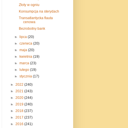
Złoty w ogniu
Konsumpcja na sterydach
Transatlantycka flauta
cenowa
Bezrobotny bank
►
lipca
(20)
►
czerwca
(20)
►
maja
(20)
►
kwietnia
(19)
►
marca
(23)
►
lutego
(19)
►
stycznia
(17)
►
2022
(240)
►
2021
(243)
►
2020
(244)
►
2019
(240)
►
2018
(237)
►
2017
(237)
►
2016
(241)