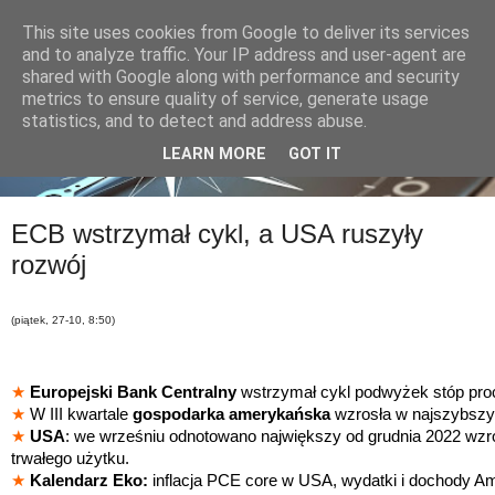
This site uses cookies from Google to deliver its services
and to analyze traffic. Your IP address and user-agent are
shared with Google along with performance and security
metrics to ensure quality of service, generate usage
statistics, and to detect and address abuse.
LEARN MORE
GOT IT
ECB wstrzymał cykl, a USA ruszyły
rozwój
(piątek, 27-10, 8:50)
★
Europejski Bank Centralny
wstrzymał cykl podwyżek stóp pro
★
W III kwartale
gospodarka amerykańska
wzrosła w najszybszy
★
USA
: we wrześniu odnotowano największy od grudnia 2022 wz
trwałego użytku.
★
Kalendarz Eko:
inflacja PCE core w USA, wydatki i dochody A