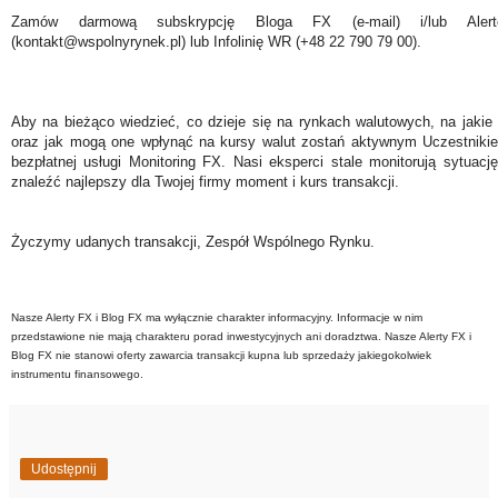
Zamów darmową subskrypcję Bloga FX (e-mail) i/lub Ale
(kontakt@wspolnyrynek.pl) lub Infolinię WR (+48 22 790 79 00).
Aby na bieżąco wiedzieć, co dzieje się na rynkach walutowych, na jakie
oraz jak mogą one wpłynąć na kursy walut zostań aktywnym Uczestniki
bezpłatnej usługi Monitoring FX. Nasi eksperci stale monitorują sytuac
znaleźć najlepszy dla Twojej firmy moment i kurs transakcji.
Życzymy udanych transakcji, Zespół Wspólnego Rynku.
Nasze Alerty FX i Blog FX ma wyłącznie charakter informacyjny. Informacje w nim
przedstawione nie mają charakteru porad inwestycyjnych ani doradztwa. Nasze Alerty FX i
Blog FX nie stanowi oferty zawarcia transakcji kupna lub sprzedaży jakiegokolwiek
instrumentu finansowego.
Udostępnij