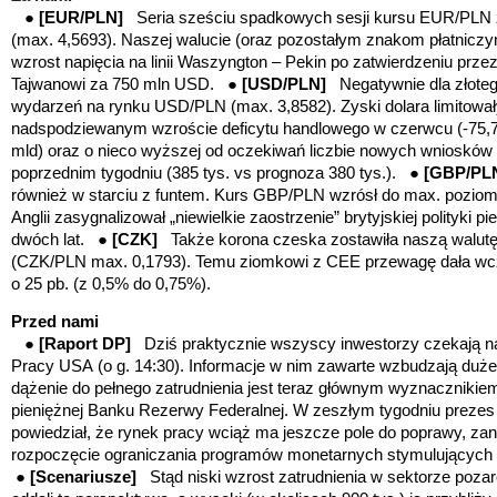
●
[EUR/PLN]
Seria sześciu spadkowych sesji kursu EUR/PLN 
(max. 4,5693). Naszej walucie (oraz pozostałym znakom płatnicz
wzrost napięcia na linii Waszyngton – Pekin po zatwierdzeniu prz
Tajwanowi za 750 mln USD. ●
[USD/PLN]
Negatywnie dla złoteg
wydarzeń na rynku USD/PLN (max. 3,8582). Zyski dolara limitowa
nadspodziewanym wzroście deficytu handlowego w czerwcu (-75,
mld) oraz o nieco wyższej od oczekiwań liczbie nowych wniosków 
poprzednim tygodniu (385 tys. vs prognoza 380 tys.). ●
[GBP/P
również w starciu z funtem. Kurs GBP/PLN wzrósł do max. poziom
Anglii zasygnalizował „niewielkie zaostrzenie” brytyjskiej polityki p
dwóch lat. ●
[CZK]
Także korona czeska zostawiła naszą walut
(CZK/PLN max. 0,1793). Temu ziomkowi z CEE przewagę dała w
o 25 pb. (z 0,5% do 0,75%).
Przed nami
●
[Raport DP]
Dziś praktycznie wszyscy inwestorzy czekają n
Pracy USA
(o g. 14:30)
.
Informacje w nim zawarte wzbudzają duże
dążenie do pełnego zatrudnienia jest teraz głównym wyznacznik
ie
pieniężnej Banku Rezerwy Federalnej. W zeszłym tygodniu preze
powiedział, że rynek pracy wciąż ma jeszcze pole do poprawy, za
rozpoczęcie ograniczania programów monetarnych stymulujących
●
[Scenariusze]
Stąd niski wzrost zatrudnienia w sektorze poza