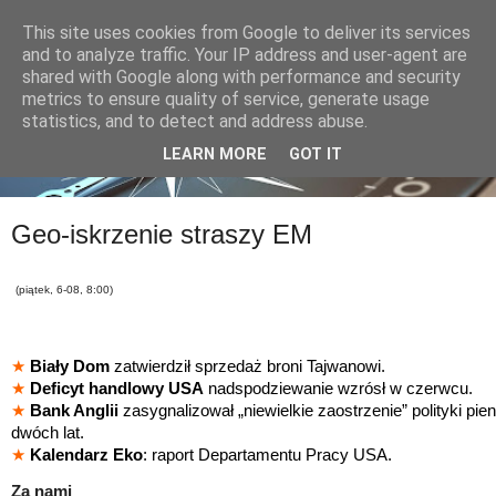
This site uses cookies from Google to deliver its services
and to analyze traffic. Your IP address and user-agent are
shared with Google along with performance and security
metrics to ensure quality of service, generate usage
statistics, and to detect and address abuse.
LEARN MORE
GOT IT
Geo-iskrzenie straszy EM
(piątek, 6-08, 8:00)
★
Biały Dom
zatwierdził sprzedaż broni Tajwanowi.
★
Deficyt handlowy USA
nadspodziewanie wzrósł w czerwcu.
★
Bank Anglii
zasygnalizował „niewielkie zaostrzenie” polityki pie
dwóch lat.
★
Kalendarz Eko
: raport Departamentu Pracy USA.
Za nami