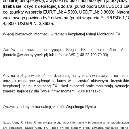
oddali tę perspektywę, a wysoki (w okolicach 900 tys.) ją przybli
trzeba się liczyć z deprecjacją dolara (punkt oporu EUR/USD: 1,186
co. (punkty wsparcia EUR/PLN: 4,5300, USD/PLN: 3,8000). Natomi
walutowego powinna być odwrotna (punkt wsparcia EUR/USD: 1,1
4,5800, USD/PLN: 3,86
00).
Więcej bieżących informacji w ramach bezpłatnej usługi Monitoring FX.
Zamów darmową subskrypcję Bloga FX (e-mail) i/lub Ale
(kontakt@wspolnyrynek.pl) lub Infolinię WR (+48 22 790 79 00).
Aby na bieżąco wiedzieć, co dzieje się na rynkach walutowych, na jakie
oraz jak mogą one wpłynąć na kursy walut zostań aktywnym Uczestniki
bezpłatnej usługi Monitoring FX. Nasi eksperci stale monitorują sytuac
znaleźć najlepszy dla Twojej firmy moment i kurs transakcji.
Życzymy udanych transakcji, Zespół Wspólnego Rynku.
Nasze Alerty FX i Blog FX ma wyłącznie charakter informacyjny. Informacje w nim przedstawio
ani doradztwa. Nasze Alerty FX i Blog FX nie stanowi oferty zawarcia transakcji kupna 