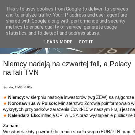
This site uses cookies from Google to deliver its services
and to analyze traffic. Your IP address and user-agent are
shared with Google along with performance and security
metrics to ensure quality of service, generate usage
statistics, and to detect and address abuse.
LEARN MORE
GOT IT
Niemcy nadają na czwartej fali, a Polacy
na fali TVN
(środa, 11-08, 8:00)
★
Niemcy
: w sierpniu nastroje inwestorów (wg ZEW) są najgorsze 
★
Koronawirus w Polsce
: Ministerstwo Zdrowia poinformowało w
wykrytych przypadków zarażenia Covid-19 w naszym kraju jest na
★
Kalendarz Eko
: inflacja CPI w USA oraz wystąpienie publiczne
Za nami
We wtorek złoty powrócił do trendu spadkowego (EUR/PLN max. 