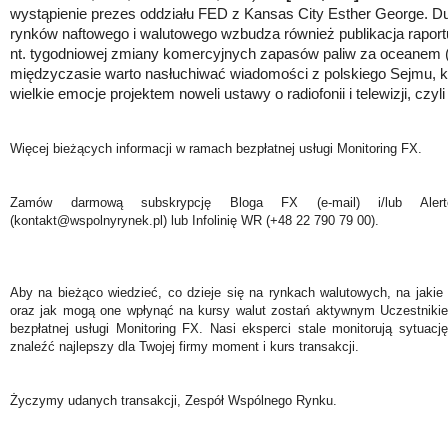
wystąpienie prezes
oddziału FED z Kansas City Esther George.
Du
rynków naftowego i walutowego wzbudza również publikacja raport
nt. tygodniowej zmiany komercyjnych zapasów paliw za oceanem 
międzyczasie warto nasłuchiwać wiadomości z polskiego Sejmu, kt
wielkie emocje projektem noweli ustawy o radiofonii i telewizji, czy
Więcej bieżących informacji w ramach bezpłatnej usługi Monitoring FX.
Zamów darmową subskrypcję Bloga FX (e-mail) i/lub Ale
(kontakt@wspolnyrynek.pl) lub Infolinię WR (+48 22 790 79 00).
Aby na bieżąco wiedzieć, co dzieje się na rynkach walutowych, na jakie
oraz jak mogą one wpłynąć na kursy walut zostań aktywnym Uczestniki
bezpłatnej usługi Monitoring FX. Nasi eksperci stale monitorują sytuac
znaleźć najlepszy dla Twojej firmy moment i kurs transakcji.
Życzymy udanych transakcji, Zespół Wspólnego Rynku.