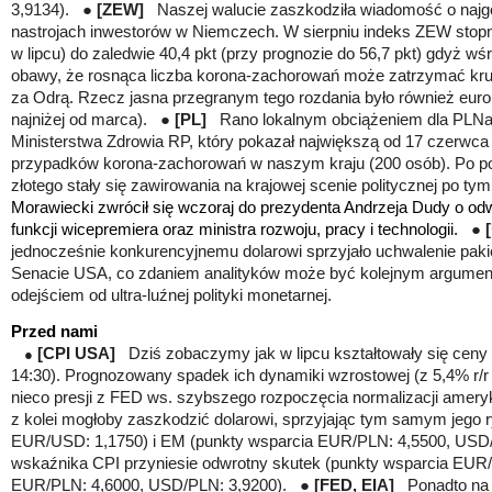
3,9134). ●
[ZEW
]
Naszej walucie zaszkodziła wiadomość o najg
nastrojach inwestorów w Niemczech. W sierpniu indeks ZEW stopn
w lipcu) do zaledwie 40,4 pkt (przy prognozie do 56,7 pkt) gdyż w
obawy, że rosnąca liczba korona-zachorowań może zatrzymać kr
za Odrą. Rzecz jasna przegranym tego rozdania było również euro
najniżej od marca). ●
[PL
]
Rano lokalnym obciążeniem dla PLNa 
Ministerstwa Zdrowia RP, który pokazał największą od 17 czerwca
przypadków korona-zachorowań w naszym kraju (200 osób). Po 
złotego stały się zawirowania na krajowej scenie politycznej po ty
Morawiecki zwrócił się wczoraj do prezydenta Andrzeja Dudy o od
funkcji wicepremiera oraz ministra rozwoju, pracy i technologii.
●
jednocześnie
konkurencyjnemu dolarowi sprzyjało uchwalenie pakie
Senacie USA, co zdaniem analityków może być kolejnym argument
odejściem od ultra-luźnej polityki monetarnej.
Przed nami
[CPI USA
]
Dziś zobaczymy jak w lipcu kształtowały się cen
●
14:30). Prognozowany spadek ich dynamiki wzrostowej (z 5,4% r/r
nieco presji z FED ws. szybszego rozpoczęcia normalizacji amerykań
z kolei mogłoby zaszkodzić dolarowi, sprzyjając tym samym jego
EUR/USD: 1,1750) i EM (punkty wsparcia EUR/PLN: 4,5500, USD
wskaźnika CPI przyniesie odwrotny skutek (punkty wsparcia EUR
EUR/PLN: 4,6000, USD/PLN: 3,9200). ●
[FED, EIA
]
Ponadto na a