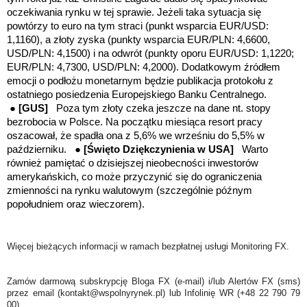
oczekiwania rynku w tej sprawie. Jeżeli taka sytuacja się
powtórzy to euro na tym straci
(punkt wsparcia EUR/USD:
1,1160),
a złoty zyska
(
punkty wsparcia EUR/PLN: 4,6600,
USD/PLN: 4,1500)
i na odwrót
(punkty oporu EUR/USD: 1,1220;
EUR/PLN: 4,7300, USD/PLN: 4,2000)
. Dodatkowym źródłem
emocji o podłożu monetarnym będzie publikacja protokołu z
ostatniego posiedzenia Europejskiego Banku Centralnego.
●
[GUS]
Poza tym
złoty czeka jeszcze na dane nt. stopy
bezrobocia w Polsce. Na początku miesiąca resort pracy
oszacował, że spadła ona z 5,6% we wrześniu do 5,5% w
październiku. ●
[Święto Dziękczynienia w USA]
Warto
również pamiętać o dzisiejszej nieobecności inwestor
ó
w
amerykańskich, co może przyczynić się do ograniczenia
zmienności na rynku walutowym (szczególnie późnym
popołudniem oraz wieczorem).
Więcej bieżących informacji w ramach bezpłatnej usługi Monitoring FX.
Zamów darmową subskrypcję Bloga FX (e-mail) i/lub Alertów FX (sms)
przez email (kontakt@wspolnyrynek.pl) lub Infolinię WR (+48 22 790 79
00).