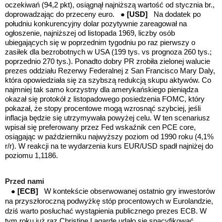
oczekiwań (94,2 pkt), osiągnął najniższą wartość od stycznia br.,
doprowadzając do przeceny euro.
●
[USD]
Na dodatek po
południu
konkurencyjny dolar pozytywnie zareagował na
ogłoszenie, najniższej od listopada 1969, liczby osób
ubiegających się w poprzednim tygodniu po raz pierwszy o
zasiłek dla bezrobotnych w USA (199 tys. vs prognoza 260 tys.;
poprzednio 270 tys.). Ponadto dobry PR zrobiła zielonej walucie
prezes oddziału Rezerwy Federalnej z San Francisco Mary Daly,
która opowiedziała się za szybszą redukcją skupu aktywów. Co
najmniej tak samo korzystny dla amerykańskiego pieniądza
okazał się protokół z listopadowego posiedzenia FOMC, który
pokazał, że stopy procentowe mogą wzrosnąć szybciej, jeśli
inflacja będzie się utrzymywała powyżej celu. W ten scenariusz
wpisał się preferowany przez Fed wskaźnik cen PCE core,
osiągając w październiku najwyższy poziom od 1990 roku (4,1%
r/r).
W reakcji na te wydarzenia kurs
EUR/USD spadł najniżej do
poziomu 1,1186.
Przed nami
●
[ECB]
W kontekście obserwowanej ostatnio gry inwestorów
na przyszłoroczną podwyżkę stóp procentowych w Eurolandzie,
dziś warto posłuchać wystąpienia publicznego prezes ECB. W
tym roku już raz Christine Lagarde udało się spacyfikować