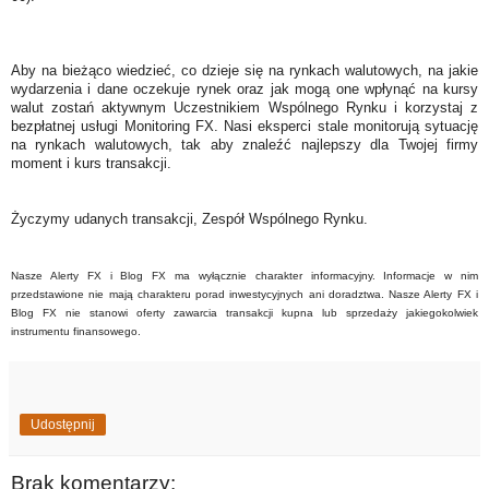
Aby na bieżąco wiedzieć, co dzieje się na rynkach walutowych, na jakie
wydarzenia i dane oczekuje rynek oraz jak mogą one wpłynąć na kursy
walut zostań aktywnym Uczestnikiem Wspólnego Rynku i korzystaj z
bezpłatnej usługi Monitoring FX. Nasi eksperci stale monitorują sytuację
na rynkach walutowych, tak aby znaleźć najlepszy dla Twojej firmy
moment i kurs transakcji.
Życzymy udanych transakcji, Zespół Wspólnego Rynku.
Nasze Alerty FX i Blog FX ma wyłącznie charakter informacyjny. Informacje w nim
przedstawione nie mają charakteru porad inwestycyjnych ani doradztwa. Nasze Alerty FX i
Blog FX nie stanowi oferty zawarcia transakcji kupna lub sprzedaży jakiegokolwiek
instrumentu finansowego.
Udostępnij
Brak komentarzy: