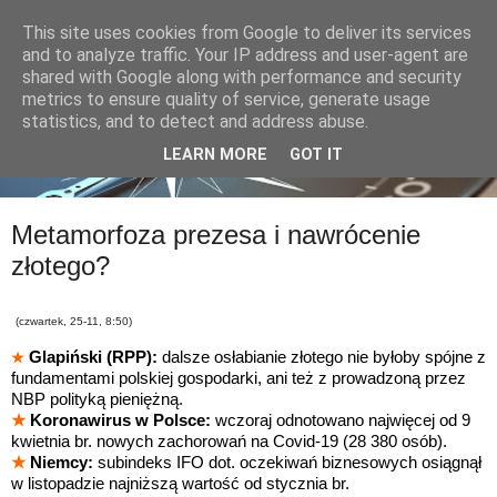
This site uses cookies from Google to deliver its services
and to analyze traffic. Your IP address and user-agent are
shared with Google along with performance and security
metrics to ensure quality of service, generate usage
statistics, and to detect and address abuse.
LEARN MORE
GOT IT
Metamorfoza prezesa i nawrócenie
złotego?
(czwartek, 25-11, 8:50)
Glapiński (RPP):
dalsze osłabianie złotego nie byłoby spójne z
★
fundamentami polskiej gospodarki, ani też z prowadzoną przez
NBP polityką pieniężną.
★
Koronawirus w Polsce:
wczoraj odnotowano najwięcej od 9
kwietnia br. nowych zachorowań na Covid-19 (28 380 osób).
★
Niemcy:
subindeks IFO dot. oczekiwań biznesowych osiągnął
w listopadzie najniższą wartość od stycznia br.