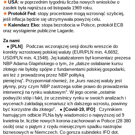
★
USA
: w poprzednim tygodniu liczba nowych wniosków o
zasiłek była najniższa od listopada 1969 roku.
★
Protokół Fed
:
stopy procentowe mogą wzrosnąć szybciej,
jeśli inflacja będzie się utrzymywała powyżej celu.
★
Kalendarz Eko:
stopa bezrobocia w Polsce, protokół ECB
oraz wystąpienie publiczne Lagarde.
Za nami
●
[PLN]
Podczas wczorajszej sesji doszło wreszcie do
korekty wzrostowej polskiej waluty (EUR/PLN min. 4,6692,
USD/PLN min. 4,1548). Jej katalizatorem był komentarz prezesa
NBP Adama Glapińskiego o tym, że „dalsze osłabianie kursu
złotego nie byłoby spójne z fundamentami polskiej gospodarki,
ani też z prowadzoną przez NBP polityką
pieniężną”. Przypomniał również, że „kurs naszej waluty jest
płynny, przy czym NBP zastrzega sobie prawo do prowadzenia
interwencji na rynku walutowym”. W jego ocenie „ostatnie
podwyżki stóp i fakt, że uczestnicy rynku w swoich analizach i
wycenach zakładają scenariusz ich dalszego wzrostu, powinny
być korzystne dla złotego”.
●
[Covid-19, IFO]
Czynnikiem
hamującym odbicie PLNa były
wiadomości o najwyższej od 9
kwietnia br. liczbie nowych korona-zachorowań w Polsce (28 380
osób) oraz o piątym z rzędu miesięcznym spadku nastrojów
biznesowych w Niemczech.
Co gorsza
subindeks IFO dot.