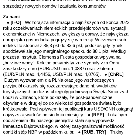
sprzedaży nowych domów i zaufania konsumentów.
Za nami
●
[IFO]
Wczorajsza informacja o najniższych od końca 2022
roku oczekiwaniach niemieckich przedsiębiorców ws. sytuacji
ekonomicznej w Niemczech, zwiększyła obawy, że największa
europejska gospodarka pogrąży się w recesji. W czerwcu sub-
indeks Ifo stopniał z 88,3 pkt do 83,6 pkt, podczas gdy rynek
spodziewał się jego marginalnego spadku do 88,1 pkt. Według
prezesa Instytutu Clemensa Fuesta gospodarka wpływa na
„burzliwe wody”. Kolejne pesymistyczne sygnały zza Odry
zaszkodziły euro (EUR/USD min. 1,0887) oraz złotemu
(EUR/PLN max. 4,4456, USD/PLN max. 4,0765). ●
[ChRL]
Dużym wyzwaniem dla PLNa oraz jego wschodzących
przyjaciół okazały się rozczarowujące dane nt. wydatków
turystycznych podczas ubiegłotygodniowego Święta Smoczych
Łodzi w Chinach, które pokazały, że post-pandemiczne
ożywienie w drugiej co do wielkości gospodarce świata było
krótkotrwałe. Pod wpływem tej publikacji kurs USD/CNH osiągnął
najwyższą wartość od siedmiu miesięcy. ●
[RPP]
Lokalnym
obciążeniem dla naszego pieniądza stała się wypowiedź
Ireneusza Dąbrowskiego, w której zasygnalizował możliwość
obniżki stóp NBP w październiku br. ●
[RUB, TRY]
Trudny