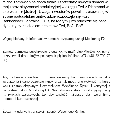
te dot. zamówień na dobra trwałe i sprzedaży nowych domów w
maju oraz aktywności produkcyjnej w okręgu Fed z Richmond w
czerwcu. ●
[Jutro]
Uwaga inwestorów powoli przesuwa się w
stronę portugalskiej Sintry, gdzie rozpoczęło się
Forum
Bankowości Centralnej ECB, na którym jutro odbędzie się
panel
dyskusyjny z udziałem prezesów Fed, BoJ i BoE.
Więcej bieżących informacji w ramach bezpłatnej usługi Monitoring FX.
Zamów darmową subskrypcję Bloga FX (e-mail) i/lub Alertów FX (sms)
przez email (kontakt@wspolnyrynek.pl) lub Infolinię WR (+48 22 790 79
00).
Aby na bieżąco wiedzieć, co dzieje się na rynkach walutowych, na jakie
wydarzenia i dane oczekuje rynek oraz jak mogą one wpłynąć na kursy
walut zostań aktywnym Uczestnikiem Wspólnego Rynku i korzystaj z
bezpłatnej usługi Monitoring FX. Nasi eksperci stale monitorują sytuację
na rynkach walutowych, tak aby znaleźć najlepszy dla Twojej firmy
moment i kurs transakcji.
Życzymy udanych transakcji, Zespół Wspólnego Rynku.