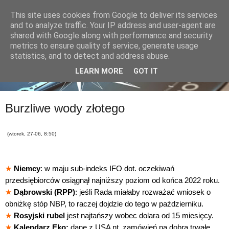
This site uses cookies from Google to deliver its services
and to analyze traffic. Your IP address and user-agent are
shared with Google along with performance and security
metrics to ensure quality of service, generate usage
statistics, and to detect and address abuse.
LEARN MORE
GOT IT
Burzliwe wody złotego
(wtorek, 27-06, 8:50)
★
Niemcy
: w maju sub-indeks IFO dot. oczekiwań
przedsiębiorców osiągnął najniższy poziom od końca 2022 roku.
★
Dąbrowski (RPP)
: jeśli Rada miałaby rozważać wniosek o
obniżkę stóp NBP, to raczej dojdzie do tego w październiku.
★
Rosyjski rubel
jest najtańszy wobec dolara od 15 miesięcy.
★
Kalendarz Eko:
dane z USA nt. zamówień na dobra trwałe,