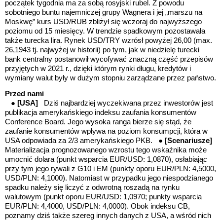
początek tygodnia ma za sobą rosyjski rubel. Z powodu
sobotniego buntu najemniczej grupy Wagnera i jej „marszu na
Moskwę” kurs USD/RUB zbliżył się wczoraj do najwyższego
poziomu od 15 miesięcy. W trendzie spadkowym pozostawała
także turecka lira. Rynek USD/TRY wzrósł powyżej 26,00 (max.
26,1943 tj. najwyżej w historii) po tym, jak w niedzielę turecki
bank centralny postanowił wycofywać znaczną część przepisów
przyjętych w 2021 r., dzięki którym rynki długu, kredytów i
wymiany walut były w dużym stopniu zarządzane przez państwo.
Przed nami
●
[USA]
Dziś
najbardziej wyczekiwana przez inwestorów jest
publikacja amerykańskiego indeksu zaufania konsumentów
Conference Board. Jego wysoka ranga bierze się stąd, że
zaufanie konsumentów wpływa na poziom konsumpcji, która w
USA odpowiada za 2/3 amerykańskiego PKB. ●
[Scenariusze]
Materializacja prognozowanego
wzrostu tego wskaźnika może
umocnić dolara
(punkt wsparcia EUR/USD: 1,0870), osłabiając
przy tym
jego rywali z G10 i EM
(punkty oporu EUR/PLN: 4,5000,
USD/PLN: 4,1000)
. Natomiast w przypadku jego niespodzianego
spadku należy się liczyć z odwrotną roszadą na rynku
walutowym
(punkt oporu EUR/USD: 1,0970; punkty wsparcia
EUR/PLN: 4,4000, USD/PLN: 4,0000)
. Obok indeksu CB,
poznamy dziś także szereg innych danych z USA, a wśród nich