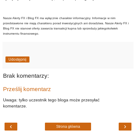
Nasze Alerty FX i Blog FX ma wyłącznie charakter informacyjny. Informacje w nim
przedstawione nie mają charakteru porad inwestycyjnych ani doradztwa. Nasze Alerty FX i
Blog FX nie stanowi oferty zawarcia transakcji kupna lub sprzedaży jakiegokolwiek
instrumentu finansowego.
Udostępnij
Brak komentarzy:
Prześlij komentarz
Uwaga: tylko uczestnik tego bloga może przesyłać
komentarze.
‹
›
Strona główna