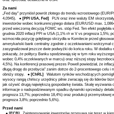
Za nami
„Fed day” przyniósł powrót złotego do trendu wzrostowego (EUR/
4,0945). ●
[PPI USA, Fed]
PLN oraz inne waluty EM skorzystał
inwestorów wobec konkurencyjnego dolara (EUR/USD max. 1,0864 t
przed wieczorną decyzją FOMC ws. stóp Fed. Ten efekt pogłębiła 
grudnia 2020 inflacji PPI w USA (1,1% r/r w V vs prognoza 1,5%; p
wzmocniła pozycję gołębiego skrzydła w Komitecie przed głosowa
amerykański bank centralny zgodnie z oczekiwaniami wstrzymał cyk
zasygnalizował jeszcze dwie podwyżki do końca roku.
W dodatku 
pokazały, że politycy Banku spodziewają się w tym roku wyższe
wobec 0,4% oczekiwanych w marcu) oraz niższej stopy bezroboc
4,5%). Na
konferencji prasowej prezes Powell powiedział, że inflac
długą drogę do przebycia” zanim dotrze do 2-procentowego celu i m
obniży stopy. ●
[ChRL]
Walutom rynków wschodzących
pomógł
wysocy rangą chińscy urzędnicy pilnie zwracają się do liderów bi
jak ożywić drugą największą gospodarkę świata. Skalę wyzwania o
informacje o nadspodziewanym spadku dynamiki sprzedaży detalic
prognoza 13,7%; poprzednio 18,4%) oraz produkcji przemysłowej 
prognoza 3,8%; poprzednio 5,6%).
Przed nami
●
[ECB]
Zainteresowanie inwestorów przesuwa się teraz w kie