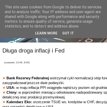
This site uses cookies from Google to deliver its services
and to analyze traffic. Your IP address and user-agent are
shared with Google along with performance and security
metrics to ensure quality of service, generate usage
statistics, and to detect and address abuse.
LEARN MORE
GOT IT
Długa droga inflacji i Fed
(czwartek, 15-06, 8:50)
★
Bank Rezerwy Federalnej
wstrzymał cykl normalizacji stóp fun
zasygnalizował jeszcze dwie podwyżki.
★
USA:
w maju inflacja PPI osiągnęła najniższy poziom od grudnia
★
Chiny:
w poprzednim miesiącu odnotowano nadspodziewany sp
detalicznej oraz produkcji przemysłowej.
★
Kalendarz Eko:
orzeczenie TSUE ws. kredytów w CHF, decyzj
oraz sprzedaż detaliczna w USA.