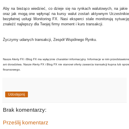
Aby na bieżąco wiedzieć, co dzieje się na rynkach walutowych, na jakie
oraz jak mogą one wpłynąć na kursy walut zostań aktywnym Uczestniki
bezpłatnej usługi Monitoring FX. Nasi eksperci stale monitorują sytuac
znaleźć najlepszy dla Twojej firmy moment i kurs transakcji.
Życzymy udanych transakcji, Zespół Wspólnego Rynku.
Nasze Alerty FX i Blog FX ma wyłącznie charakter informacyjny. Informacje w nim przedstawion
ani doradztwa. Nasze Alerty FX i Blog FX nie stanowi oferty zawarcia transakcji kupna lub sprz
finansowego.
Udostępnij
Brak komentarzy:
Prześlij komentarz