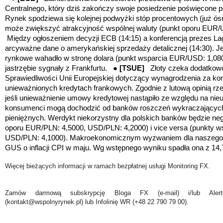
Centralnego, kt
ó
ry dziś zakończy swoje posiedzenie poświęcone po
Rynek spodziewa się kolejnej podwyżki stóp procentowych (już ó
może zwiększyć atrakcyjność wspólnej waluty (
punkt oporu EUR/
Między ogłoszeniem decyzji ECB (14:15) a konferencją prezes La
arcyważne dane o amerykańskiej sprzedaży detalicznej (14:30). J
rynkowe wahadło w stronę dolara
(punkt wsparcia EUR/USD: 1,08
jastrzębie sygnały z Frankfurtu. ●
[TSUE]
Złoty czeka dodatkowo
Sprawiedliwości Unii Europejskiej dotyczący wynagrodzenia za kor
unieważnionych kredytach frankowych. Zgodnie z lutową opinią r
jeśli unieważnienie umowy kredytowej nastąpiło ze względu na nie
konsumenci mogą dochodzić od banków roszczeń wykraczających
pieniężnych. Werdykt niekorzystny dla polskich banków będzie ne
oporu EUR/PLN: 4,5000, USD/PLN: 4,2000)
i vice versa
(
punkty w
USD/PLN: 4,1000)
. Makroekonomicznym wyzwaniem dla naszego p
GUS o inflacji CPI w maju. Wg wstępnego wyniku spadła ona z 14,
Więcej bieżących informacji w ramach bezpłatnej usługi Monitoring FX.
Zamów darmową subskrypcję Bloga FX (e-mail) i/lub Ale
(kontakt@wspolnyrynek.pl) lub Infolinię WR (+48 22 790 79 00).