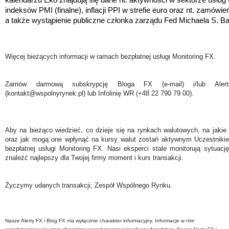
indeksów PMI (finalne), inflacji PPI w strefie euro oraz nt. zamó
a także wystąpienie publiczne członka zarządu Fed Michaela S. Ba
Więcej bieżących informacji w ramach bezpłatnej usługi Monitoring FX.
Zamów darmową subskrypcję Bloga FX (e-mail) i/lub Ale
(kontakt@wspolnyrynek.pl) lub Infolinię WR (+48 22 790 79 00).
Aby na bieżąco wiedzieć, co dzieje się na rynkach walutowych, na jakie
oraz jak mogą one wpłynąć na kursy walut zostań aktywnym Uczestniki
bezpłatnej usługi Monitoring FX. Nasi eksperci stale monitorują sytuac
znaleźć najlepszy dla Twojej firmy moment i kurs transakcji.
Życzymy udanych transakcji, Zespół Wspólnego Rynku.
Nasze Alerty FX i Blog FX ma wyłącznie charakter informacyjny. Informacje w nim