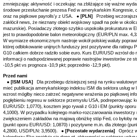
zmniejszając aktywność i oczekując na zbliżające się ważne wyda
środowe przesłuchanie prezesa Fed w amerykańskim Kongresie,
oraz na piątkowe payrolls'y z USA. ●
[PLN]
Przebieg wczorajszej
zakłócił news, że nieznany obiekt wojskowy spadł na pole w okoli
mazurskie). Posiadaczy złotego szybko uspokoiła prokuratura w El
jest to prawdopodobnie balon meteorologiczny (EUR/PLN max. 4,
W wymiarze ekonomicznym nastroje wokół polskiej waluty poprawił
której odblokowanie unijnych funduszy jest pozytywne dla ratingu 
G10 całkiem dobrze radziło sobie euro. Kurs EUR/USD wzrósł do
informacji o nadspodziewanej poprawie nastrojów inwestorów ze st
-10,5 pkt vs prognoza -10,9 pkt; poprzednio -12,9 pkt).
Przed nami
●
[ISM USA]
Dla przebiegu dzisiejszej sesji na rynku walutow
mieć publikacja amerykańskiego indeksu ISM dla sektora usług w
wzrost mógłby nieco zatrzeć negatywne wrażenia po piątkowej inf
pogłębieniu regresu w sektorze przemysłu USA, podreperowując ko
EUR/USD: 1,0770), kosztem jego rywali z G10 i EM (punkty opo
4,1000). W przypadku kolejnego marko-rozczarowania inwestorz
zwiększeniem zakładów na majową obniżkę stóp Fed, co byłoby ne
(punkt oporu EUR/USD: 1,0870) i pozytywne m.in. dla złotego (p
4,2800, USD/PLN: 3,9500). ●
[Pozostałe wydarzenia]
Oprócz w
kalendarzu Eko znajdują się dane nt. aktywności w sektorze usług