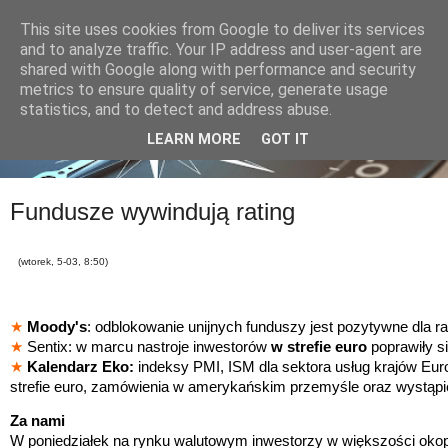
This site uses cookies from Google to deliver its services
and to analyze traffic. Your IP address and user-agent are
shared with Google along with performance and security
metrics to ensure quality of service, generate usage
statistics, and to detect and address abuse.
LEARN MORE
GOT IT
Fundusze wywindują rating
(wtorek, 5-03, 8:50)
★
Moody's
: odblokowanie unijnych funduszy jest pozytywne dla ra
★
Sentix: w marcu nastroje inwestorów
w strefie euro
poprawiły si
★
Kalendarz Eko:
indeksy PMI, ISM dla sektora usług krajów Euro
strefie euro, zamówienia w amerykańskim przemyśle oraz wystąpien
Za nami
W poniedziałek na rynku walutowym inwestorzy w większości okopa