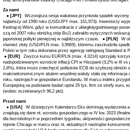
Za nami
●
[JPY]
Wczorajsza sesja walutowa przyniosła spadek wyceny j
najtańszy od 1990 roku (USD/JPY max. 151,973). Inwestorzy wypr
Kwitnącej Wiśni, gdyż w komunikacie z ubiegłotygodniowego posi
szą od 2007 roku obniżką stóp BoJ) zabrakło wytycznych wskazuj
japońskiej polityki pieniężnej w najbliższym czasie. ●
[PLN]
W ob
również złoty (USD/PLN max. 3,9969), któremu zaszkodziła spad
Polski w tym roku dokonana przez agencję ratingową Standard & P
●
[EUR]
Zwyżce kursu EUR/PLN (max. 4,3214) sprzyjały korzys
nadspodziewanym wzroście inflacji CPI w Hiszpanii (3,2% w III vs
2,8%), która może zniechęcić polityków ECB do szybszej obniżki s
makroekonomicznym atutem wspólnej waluty stała się informacja 
roku, nastrojach w gospodarce Eurolandu. W marcu indeks przyg
Europejską na podstawie badań opinii 25 tys. firm ze strefy euro, wz
(wobec oczekiwanych 96,2 pkt).
Przed nami
●
[USA]
W dzisiejszym Kalendarzu Eko dominują wydarzenia 
znajdują się dane nt. wzrostu gospodarczego w IV kw. 2023 (final
dla bezrobotnych w poprzednim tygodniu, aktywności gospodarcze
rejonie Chicago w marcu oraz nt. aktualnych nastrojów konsume