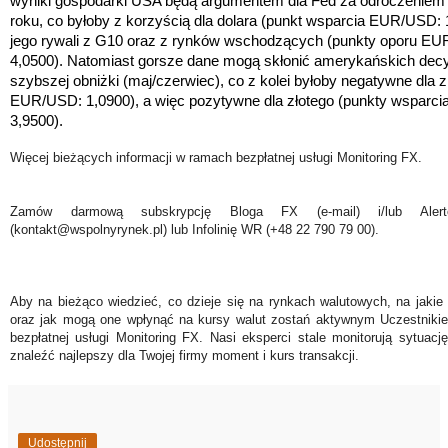
wyniki gospodarki USA będą argumentem dla Fed za odroczeniem 
roku, co byłoby z korzyścią dla dolara
(punkt wsparcia EUR/USD: 
jego rywali z G10 oraz z rynków wschodzących (
punkty oporu EU
4,0500)
. Natomiast gorsze dane mogą skłonić amerykańskich de
szybszej obniżki (maj/czerwiec), co z kolei byłoby negatywne dla z
EUR/USD: 1,0900)
, a więc pozytywne dla złotego
(punkty wsparc
3,9500).
Więcej bieżących informacji w ramach bezpłatnej usługi Monitoring FX.
Zamów darmową subskrypcję Bloga FX (e-mail) i/lub Ale
(kontakt@wspolnyrynek.pl) lub Infolinię WR (+48 22 790 79 00).
Aby na bieżąco wiedzieć, co dzieje się na rynkach walutowych, na jakie
oraz jak mogą one wpłynąć na kursy walut zostań aktywnym Uczestniki
bezpłatnej usługi Monitoring FX. Nasi eksperci stale monitorują sytuac
znaleźć najlepszy dla Twojej firmy moment i kurs transakcji.
Udostępnij