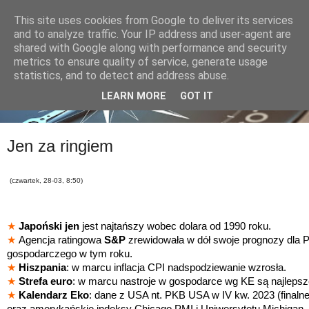
This site uses cookies from Google to deliver its services
and to analyze traffic. Your IP address and user-agent are
shared with Google along with performance and security
metrics to ensure quality of service, generate usage
statistics, and to detect and address abuse.
LEARN MORE
GOT IT
Jen za ringiem
(czwartek, 28-03, 8:50)
★
Japoński jen
jest najtańszy wobec dolara od 1990 roku.
★
Agencja ratingowa
S&P
zrewidowała w dół swoje prognozy dla Po
gospodarczego w tym roku.
★
Hiszpania
: w marcu inflacja CPI nadspodziewanie wzrosła.
★
Strefa euro
: w marcu nastroje w gospodarce wg KE są najlepsz
★
Kalendarz Eko
: dane z USA nt. PKB USA w IV kw. 2023 (finaln
oraz amerykańskie indeksy Chicago PMI i Uniwersytetu Michigan.