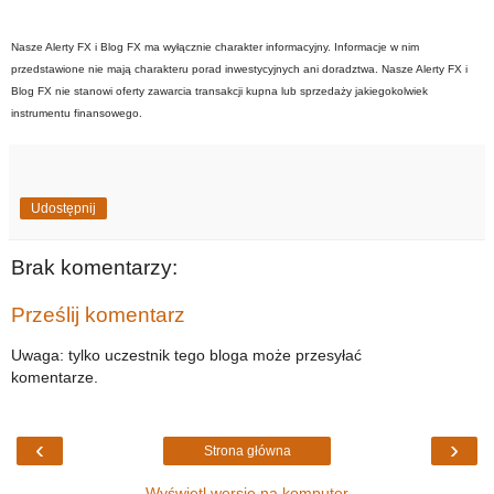
Nasze Alerty FX i Blog FX ma wyłącznie charakter informacyjny. Informacje w nim
przedstawione nie mają charakteru porad inwestycyjnych ani doradztwa. Nasze Alerty FX i
Blog FX nie stanowi oferty zawarcia transakcji kupna lub sprzedaży jakiegokolwiek
instrumentu finansowego.
Udostępnij
Brak komentarzy:
Prześlij komentarz
Uwaga: tylko uczestnik tego bloga może przesyłać
komentarze.
‹
›
Strona główna
Wyświetl wersję na komputer