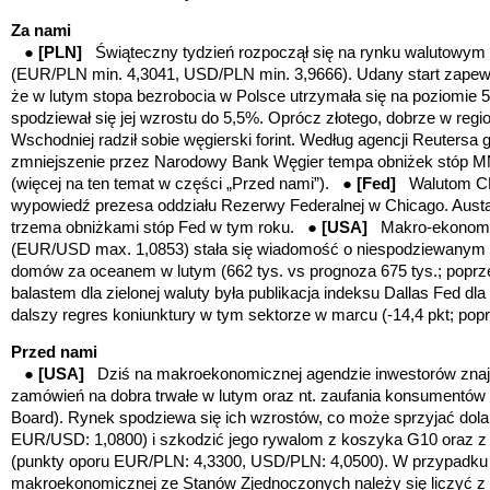
Za nami
●
[PLN]
Świąteczny tydzień rozpoczął się na rynku walutowym
(EUR/PLN min. 4,3041, USD/PLN min. 3,9666). Udany start zapewni
że w lutym stopa bezrobocia w Polsce utrzymała się na poziomie 
spodziewał się jej wzrostu do 5,5%. Oprócz złotego, dobrze w reg
Wschodniej radził sobie węgierski forint. Według agencji Reutersa
zmniejszenie przez Narodowy Bank Węgier tempa obniżek stóp M
(więcej na ten temat w części „Przed nami”). ●
[Fed]
Walutom C
wypowiedź prezesa oddziału Rezerwy Federalnej w Chicago. Austa
trzema obniżkami stóp Fed w tym roku. ●
[USA]
Makro-ekonomi
(EUR/USD max. 1,0853) stała się wiadomość o niespodziewanym
domów za oceanem w lutym (662 tys. vs prognoza 675 tys.; poprz
balastem dla zielonej waluty była publikacja indeksu Dallas Fed dl
dalszy regres koniunktury w tym sektorze w marcu (-14,4 pkt; poprz
Przed nami
●
[USA]
Dziś na makroekonomicznej agendzie inwestorów znajd
zamówień na dobra trwałe w lutym oraz nt. zaufania konsumentów
Board). Rynek spodziewa się ich wzrostów, co może sprzyjać dol
EUR/USD: 1,0800)
i szkodzić jego rywalom z koszyka G10 oraz
(punkty oporu EUR/PLN: 4,3300, USD/PLN: 4,0500)
. W przypadku
makroekonomicznej ze Stanów Zjednoczonych należy się liczyć z 