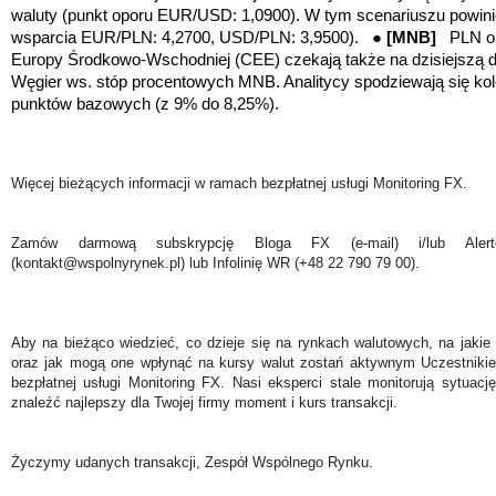
waluty
(punkt oporu EUR/USD: 1,0900)
. W tym scenariuszu powin
wsparcia EUR/PLN: 4,2700, USD/PLN: 3,9500).
●
[MNB]
PLN ora
Europy Środkowo-Wschodniej (CEE) czekają także na dzisiejszą
Węgier ws. stóp procentowych MNB. Analitycy spodziewają się kole
punktów bazowych (z 9% do 8,25%).
Więcej bieżących informacji w ramach bezpłatnej usługi Monitoring FX.
Zamów darmową subskrypcję Bloga FX (e-mail) i/lub Ale
(kontakt@wspolnyrynek.pl) lub Infolinię WR (+48 22 790 79 00).
Aby na bieżąco wiedzieć, co dzieje się na rynkach walutowych, na jakie
oraz jak mogą one wpłynąć na kursy walut zostań aktywnym Uczestniki
bezpłatnej usługi Monitoring FX. Nasi eksperci stale monitorują sytuac
znaleźć najlepszy dla Twojej firmy moment i kurs transakcji.
Życzymy udanych transakcji, Zespół Wspólnego Rynku.