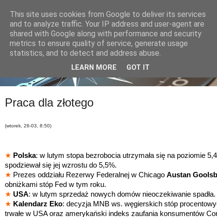
This site uses cookies from Google to deliver its services
and to analyze traffic. Your IP address and user-agent are
shared with Google along with performance and security
metrics to ensure quality of service, generate usage
statistics, and to detect and address abuse.
LEARN MORE
GOT IT
Praca dla złotego
(wtorek, 26-03, 8:50)
★
Polska
: w lutym stopa bezrobocia utrzymała się na poziomie 5
spodziewał się jej wzrostu do 5,5%.
★
Prezes oddziału Rezerwy Federalnej w Chicago
Austan Gools
obniżkami stóp Fed w tym roku.
★
USA
: w lutym sprzedaż nowych domów nieoczekiwanie spadła.
★
Kalendarz Eko
: decyzja MNB ws. węgierskich stóp procentowy
trwałe w USA oraz amerykański indeks zaufania konsumentów Co