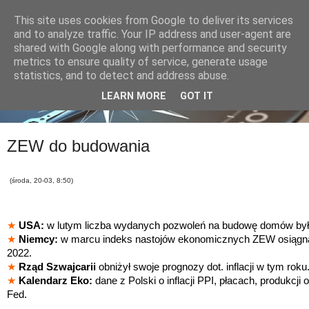
This site uses cookies from Google to deliver its services
and to analyze traffic. Your IP address and user-agent are
shared with Google along with performance and security
metrics to ensure quality of service, generate usage
statistics, and to detect and address abuse.
LEARN MORE
GOT IT
ZEW do budowania
(środa, 20-03, 8:50)
★
USA:
w lutym liczba wydanych pozwoleń na budowę domów była
★
Niemcy:
w marcu indeks nastojów ekonomicznych ZEW osiągną
2022.
★
Rząd Szwajcarii
obniżył swoje prognozy dot. inflacji w tym roku
★
Kalendarz Eko:
dane z Polski o inflacji PPI, płacach, produkcj
Fed.