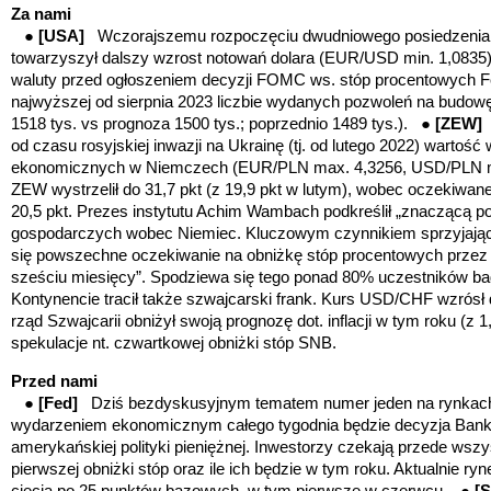
Za nami
●
[USA]
Wczorajszemu rozpoczęciu dwudniowego posiedzenia
towarzyszył dalszy wzrost notowań dolara (EUR/USD min. 1,0835).
waluty przed ogłoszeniem decyzji FOMC ws. stóp procentowych F
najwyższej od sierpnia 2023 liczbie wydanych pozwoleń na budo
1518 tys. vs prognoza 1500 tys.; poprzednio 1489 tys.). ●
[ZEW
od czasu rosyjskiej inwazji na Ukrainę (tj. od lutego 2022) wartoś
ekonomicznych w Niemczech (EUR/PLN max. 4,3256, USD/PLN m
ZEW wystrzelił do 31,7 pkt (z 19,9 pkt w lutym), wobec oczekiwa
20,5 pkt. Prezes instytutu Achim Wambach podkreślił „znaczącą 
gospodarczych wobec Niemiec. Kluczowym czynnikiem sprzyjaj
się powszechne oczekiwanie na obniżkę stóp procentowych przez 
sześciu miesięcy”. Spodziewa się tego ponad 80% uczestników b
Kontynencie tracił także szwajcarski frank. Kurs USD/CHF wzrósł 
rząd Szwajcarii obniżył swoją prognozę dot. inflacji w tym roku (z 
spekulacje nt. czwartkowej obniżki stóp SNB.
Przed nami
●
[Fed]
Dziś bezdyskusyjnym tematem numer jeden na rynkach
wydarzeniem ekonomicznym całego tygodnia będzie decyzja Bank
amerykańskiej polityki pieniężnej. Inwestorzy czekają przede wszy
pierwszej obniżki stóp oraz ile ich będzie w tym roku. Aktualnie r
cięcia po 25 punktów bazowych, w tym pierwsze w czerwcu. ●
[