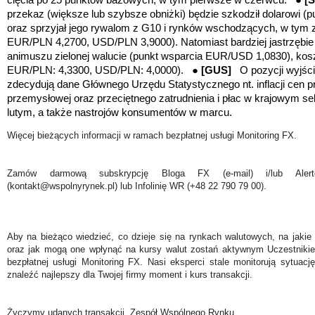
przekaz (większe lub szybsze obniżki) będzie szkodził dolarowi
(p
oraz
sprzyjał jego rywalom z G10 i rynków wschodzących, w tym z
EUR/PLN 4,2700, USD/PLN 3,9000).
Natomiast bardziej jastrzęb
animuszu zielonej walucie
(punkt wsparcia EUR/USD 1,0830)
, ko
EUR/PLN: 4,3300, USD/PLN: 4,0000).
●
[GUS]
O pozycji wyjśc
zdecydują dane Głównego Urzędu Statystycznego nt. inflacji cen p
przemysłowej oraz przeciętnego zatrudnienia i płac w krajowym se
lutym, a także nastrojów konsumentów w marcu.
Więcej bieżących informacji w ramach bezpłatnej usługi Monitoring FX.
Zamów darmową subskrypcję Bloga FX (e-mail) i/lub Ale
(kontakt@wspolnyrynek.pl) lub Infolinię WR (+48 22 790 79 00).
Aby na bieżąco wiedzieć, co dzieje się na rynkach walutowych, na jakie
oraz jak mogą one wpłynąć na kursy walut zostań aktywnym Uczestniki
bezpłatnej usługi Monitoring FX. Nasi eksperci stale monitorują sytuac
znaleźć najlepszy dla Twojej firmy moment i kurs transakcji.
Życzymy udanych transakcji, Zespół Wspólnego Rynku.