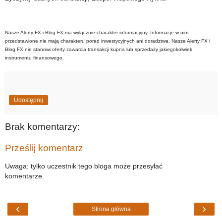
Nasze Alerty FX i Blog FX ma wyłącznie charakter informacyjny. Informacje w nim
przedstawione nie mają charakteru porad inwestycyjnych ani doradztwa. Nasze Alerty FX i
Blog FX nie stanowi oferty zawarcia transakcji kupna lub sprzedaży jakiegokolwiek
instrumentu finansowego.
Udostępnij
Brak komentarzy:
Prześlij komentarz
Uwaga: tylko uczestnik tego bloga może przesyłać
komentarze.
‹
›
Strona główna