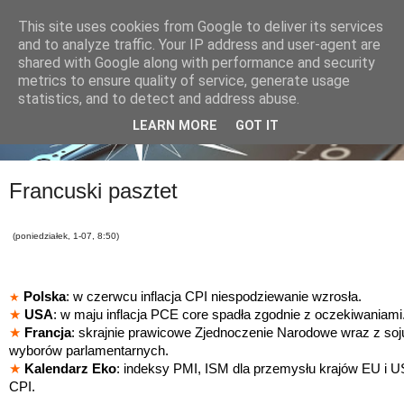
This site uses cookies from Google to deliver its services
and to analyze traffic. Your IP address and user-agent are
shared with Google along with performance and security
metrics to ensure quality of service, generate usage
statistics, and to detect and address abuse.
LEARN MORE
GOT IT
Francuski pasztet
(poniedziałek, 1-07, 8:50)
Polska
: w czerwcu inflacja CPI niespodziewanie wzrosła.
★
★
USA
: w maju inflacja PCE core spadła zgodnie z oczekiwaniami
★
Francja
:
skrajnie prawicowe
Zjednoczenie Narodowe
wraz z so
wyborów parlamentarnych.
★
Kalendarz Eko
: indeksy PMI, ISM dla przemysłu krajów EU i US
CPI.