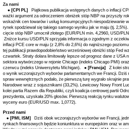
Za nami
●
[CPI PL]
Piątkowa publikacja wstępnych danych o
inflacji C
ważki argument za odroczeniem obniżek stóp NBP na przyszły ro
wskaźnik cen towarów i usług konsumpcyjnych niespodziewanie wz
rynek spodziewał się takiego samego wyniku jak w maju (tj. 2,5%
cięcie stóp NBP umocnił złotego (EUR/PLN min. 4,2960, USD/PLN
Zniżce kursu USD/PLN sprzyjała informacja o zgodnym z oczeki
inflacji PCE core w maju (z 2,8% do 2,6%) do najniższego pozio
tej publikacji prawdopodobieństwo wrześniowej obniżki stóp Fed 
czwartek. Straty dolara limitowały lepsze od prognoz dane z USA n
sektora wytwórczego w rejonie Chicago (indeks Chicago PMI) ora
czerwcu (indeks Uniwersytetu Michigan). ●
[Francja]
Z kolei st
o wynik wczorajszych wyborów parlamentarnych we Francji. Dziś r
spraw wewnętrznych podało,
że pierwszą turę wygrało
skrajnie pr
Narodowe
wraz z sojusznikami (33,2%). Lewicowy
Nowy
Front L
kolei partia
Razem dla Republiki
, czyli koalicja centrowej partii O
prezydenta, uzyskała 20% głosów. Pierwszą reakcją rynku walutowe
wyceny euro (EUR/USD max. 1,0772).
Przed nami
●
[PMI, ISM]
Dziś obok wczorajszych wyborów we Francji, jed
rynkach finansowych będzie koniunktura w europejskim oraz w a