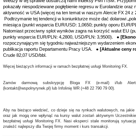
Wiedzy w tej sprawie dostarczą nami indeksy PMI i ISM.
Przypomn
pokazały niespodziewane pogłębienie regresu w Eurolandzie oraz 
aktywność w USA (więcej na ten temat w naszym Alercie FX 24 z 
Podtrzymanie tej tendencji w koniunkturze może dać dolarowi „pole
miesiąca (punkt wsparcia EUR/USD: 1,0650; punkty oporu EUR/PL
Natomiast przeciwny splot wyników zagra na korzyść walut EU (
punkty wsparcia EUR/PLN: 4,2800, USD/PLN: 3,9500). ●
[Ekono
rozpoczynającym się tygodniu najważniejszym wydarzeniem ekon
publikacja raportu Departamentu Pracy USA. ●
[
Aktualne ceny 
Crude 82,07 USD/bbl.
Więcej bieżących informacji w ramach bezpłatnej usługi Monitoring FX.
Zamów darmową subskrypcję Bloga FX (e-mail) i/lub Ale
(kontakt@wspolnyrynek.pl) lub Infolinię WR (+48 22 790 79 00).
Aby na bieżąco wiedzieć, co dzieje się na rynkach walutowych, na jakie
oraz jak mogą one wpłynąć na kursy walut zostań aktywnym Uczestniki
bezpłatnej usługi Monitoring FX. Nasi eksperci stale monitorują sytuac
znaleźć najlepszy dla Twojej firmy moment i kurs transakcji.