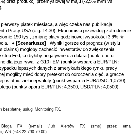
6%) oraz produkcji przemysłowej w maju (-2,5% m/m vs
).
pierwszy piątek miesiąca, a więc czeka nas publikacja
tu Pracy USA (o g. 14:30). Ekonomiści przewidują zatrudnienie
iomie 190 tys., zmianę płacy godzinowej wysokości 3,9% r/r
bocia. ●
[Scenariusze]
Wyniki gorsze od prognoz (w stylu
ss claims
) mogłoby zachęcić inwestorów do zwiększenia
stóp Fed, co byłoby negatywne dla dolara (punkt oporu
e dla jego rywali z G10 i EM (punkty wsparcia EUR/PLN:
rzypadku lepszych danych z amerykańskiego rynku pracy
ej mogliby mieć dobry pretekst do odroczenia cięć, a gracze
j ostatnio zielonej waluty (punkt wsparcia EUR/USD: 1,0730),
złotego (punkty oporu EUR/PLN: 4,3500, USD/PLN: 4,0500).
 bezpłatnej usługi Monitoring FX.
Bloga FX (e-mail) i/lub Alertów FX (sms) przez email
nię WR (+48 22 790 79 00).