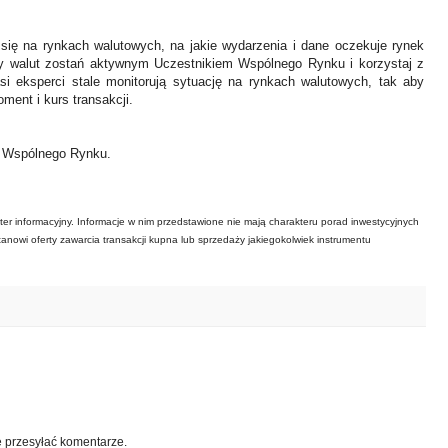
 się na rynkach walutowych, na jakie wydarzenia i dane oczekuje rynek
y walut zostań aktywnym Uczestnikiem Wspólnego Rynku i korzystaj z
asi eksperci stale monitorują sytuację na rynkach walutowych, tak aby
ment i kurs transakcji.
ł Wspólnego Rynku.
ter informacyjny. Informacje w nim przedstawione nie mają charakteru porad inwestycyjnych
tanowi oferty zawarcia transakcji kupna lub sprzedaży jakiegokolwiek instrumentu
e przesyłać komentarze.