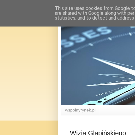
This site uses cookies from Google to 
are shared with Google along with per
statistics, and to detect and address
wspolnyrynek.pl
Wizja Glapińskiego