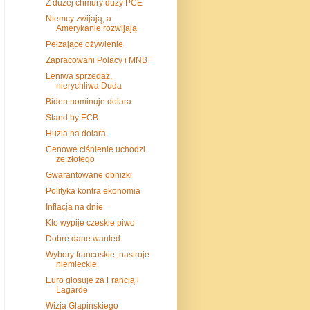
Z dużej chmury duży PCE
Niemcy zwijają, a
Amerykanie rozwijają
Pełzające ożywienie
Zapracowani Polacy i MNB
Leniwa sprzedaż,
nierychliwa Duda
Biden nominuje dolara
Stand by ECB
Huzia na dolara
Cenowe ciśnienie uchodzi
ze złotego
Gwarantowane obniżki
Polityka kontra ekonomia
Inflacja na dnie
Kto wypije czeskie piwo
Dobre dane wanted
Wybory francuskie, nastroje
niemieckie
Euro głosuje za Francją i
Lagarde
Wizja Glapińskiego