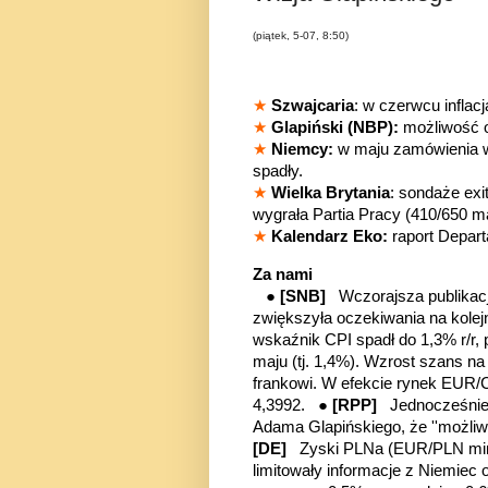
(piątek, 5-07, 8:50)
★
Szwajcaria
: w czerwcu inflac
★
Glapiński (NBP):
możliwość o
★
Niemcy:
w maju zamówienia w
spadły.
★
Wielka Brytania
: sondaże exi
wygrała Partia Pracy (410/650 m
★
Kalendarz Eko:
raport Depar
Za nami
●
[SNB]
Wczorajsza publikac
zwiększyła oczekiwania na kole
wskaźnik CPI spadł do 1,3% r/r,
maju (tj. 1,4%). Wzrost szans na
frankowi. W efekcie rynek EUR/
4,3992.
●
[RPP]
Jednocześnie
Adama Glapińskiego, że ''możliw
[DE]
Zyski PLNa (EUR/PLN min.
limitowały informacje z Niemie