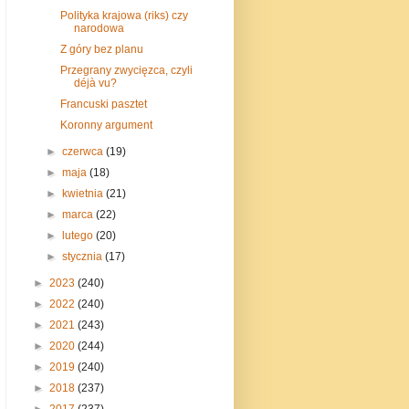
Polityka krajowa (riks) czy
narodowa
Z góry bez planu
Przegrany zwycięzca, czyli
déjà vu?
Francuski pasztet
Koronny argument
►
czerwca
(19)
►
maja
(18)
►
kwietnia
(21)
►
marca
(22)
►
lutego
(20)
►
stycznia
(17)
►
2023
(240)
►
2022
(240)
►
2021
(243)
►
2020
(244)
►
2019
(240)
►
2018
(237)
►
2017
(237)