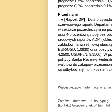
prognoza: 0,5%; poprzednio: -0,
prognoza 0,2%; poprzednio 0,1%
Przed nami
●
[Raport DP]
Dziś przypada 
czerwcowego raportu Departamen
w sektorze pozarolniczym na poz
oraz 4-procentową stopę bezro
środowych raportów ADP i
joble
zakładów na wrześniową obniżkę 
EUR/USD: 1,0830) oraz pozytywn
4,2500, USD/PLN: 3,9500). W p
politycy Banku Rezerwy Federaln
walutowi do zakupów przecenione
co odbyłoby się m.in. kosztem 
Więcej bieżących informacji w ramach
Zamów darmową subskrypcję 
(kontakt@wspolnyrynek.pl) lub Infoli