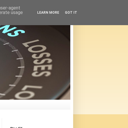
 user-agent
nerate usage
LEARN MORE
GOT IT