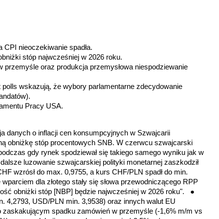
ja CPI nieoczekiwanie spadła.
bniżki stóp najwcześniej w 2026 roku.
 przemyśle oraz produkcja przemysłowa niespodziewanie
t polls wskazują, że wybory parlamentarne zdecydowanie
andatów).
tamentu Pracy USA.
ja danych o
inflacji cen konsumpcyjnych w Szwajcarii
jną obniżkę stóp procentowych SNB. W czerwcu szwajcarski
 podczas gdy rynek spodziewał się takiego samego wyniku jak w
 dalsze luzowanie szwajcarskiej polityki monetarnej zaszkodził
CHF wzrósł do max. 0,9755, a kurs CHF/PLN spadł do min.
 wparciem dla złotego stały się słowa przewodniczącego RPP
ość obniżki stóp [NBP] będzie najwcześniej w 2026 roku".
●
 4,2793, USD/PLN min. 3,9538) oraz innych walut EU
c o zaskakującym spadku zamówień w przemyśle (-1,6% m/m vs