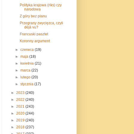
Polityka krajowa (riks) czy
narodowa
Z góry bez planu
Przegrany zwycięzca, czyli
déjà vu?
Francuski pasztet
Koronny argument
►
czerwca
(19)
►
maja
(18)
►
kwietnia
(21)
►
marca
(22)
►
lutego
(20)
►
stycznia
(17)
►
2023
(240)
►
2022
(240)
►
2021
(243)
►
2020
(244)
►
2019
(240)
►
2018
(237)
►
2017
(237)