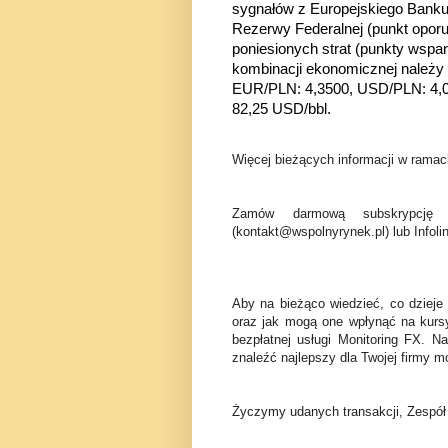
sygnałów z Europejskiego Bank
Rezerwy Federalnej (punkt opor
poniesionych strat (punkty wsp
kombinacji ekonomicznej należy 
EUR/PLN: 4,3500, USD/PLN: 4,
82,25 USD/bbl.
Więcej bieżących informacji w ramach
Zamów darmową subskrypcję 
(kontakt@wspolnyrynek.pl) lub Infoli
Aby na bieżąco wiedzieć, co dzieje
oraz jak mogą one wpłynąć na kurs
bezpłatnej usługi Monitoring FX. N
znaleźć najlepszy dla Twojej firmy mo
Życzymy udanych transakcji, Zespó