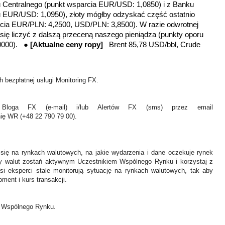
u Centralnego
(punkt wsparcia EUR/USD: 1,0850) i z Banku
u EUR/USD: 1,0950), z
łoty mógłby odzyskać część ostatnio
arcia EUR/PLN: 4,2500, USD/PLN: 3,8500)
. W razie odwrotnej
się liczyć z dalszą przeceną naszego pieniądza (
punkty oporu
0000
). ●
[
Aktualne ceny ropy]
Brent 85,78 USD/bbl, Crude
 bezpłatnej usługi Monitoring FX.
Bloga FX (e-mail) i/lub Alertów FX (sms) przez email
nię WR (+48 22 790 79 00).
 się na rynkach walutowych, na jakie wydarzenia i dane oczekuje rynek
y walut zostań aktywnym Uczestnikiem Wspólnego Rynku i korzystaj z
asi eksperci stale monitorują sytuację na rynkach walutowych, tak aby
ment i kurs transakcji.
ł Wspólnego Rynku.