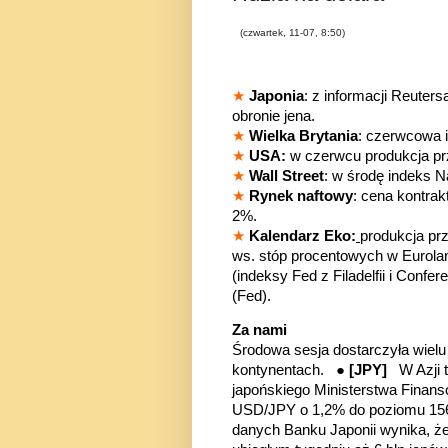
(czwartek, 11-07, 8:50)
★
Japonia
: z informacji Reuters
obronie jena.
★
Wielka Brytania
: czerwcowa i
★
USA:
w czerwcu produkcja pr
★
Wall Street
: w środę indeks
N
★
Rynek naftowy
:
cena kontrak
2%.
★
Kalendarz Eko:
produkcja pr
ws. stóp procentowych w Eurolan
(indeksy Fed z Filadelfii i Conf
(Fed).
Za nami
Środowa sesja dostarczyła wiel
kontynentach. ●
[JPY]
W Azji 
japońskiego Ministerstwa Finans
USD/JPY o 1,2% do poziomu
15
danych Banku Japonii wynika, że 