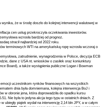
a wynika, że w środę doszło do kolejnej interwencji walutowej w
nflacja cen usług przekroczyła oczekiwania inwestorów.
zemysłowa wzrosła bardziej od prognoz.
asdaq stracił najbardziej od 2022 roku.
tów terminowych WTI na amerykańską ropę wzrosła wczoraj o
zemysłowa, zatrudnienie, wynagrodzenia w Polsce, decyzja ECB
dzie, dane z USA nt. wniosków o zasiłek oraz koniunktury
erence Board), a także wystąpienia publiczne Logan i Bowman
u emocji uczestnikom rynków finansowych na wszystkich
tematem dnia była domniemana, kolejna interwencja BoJ i
ów w obronie jena, która doprowadziła do spadku kursu
6.51. Nie była to jedyna akcja tego typu w ostatnich dniach. Z
w ubiegły piątek wydał na interwencję 2,14 bln JPY, a w całym