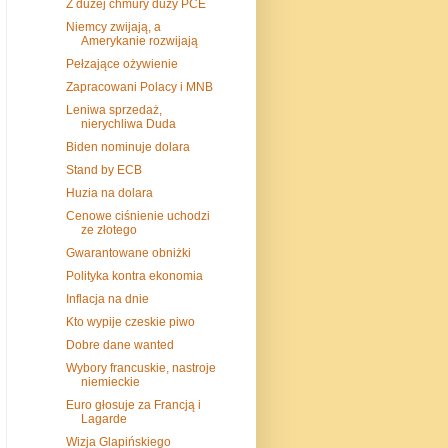
Z dużej chmury duży PCE
Niemcy zwijają, a
Amerykanie rozwijają
Pełzające ożywienie
Zapracowani Polacy i MNB
Leniwa sprzedaż,
nierychliwa Duda
Biden nominuje dolara
Stand by ECB
Huzia na dolara
Cenowe ciśnienie uchodzi
ze złotego
Gwarantowane obniżki
Polityka kontra ekonomia
Inflacja na dnie
Kto wypije czeskie piwo
Dobre dane wanted
Wybory francuskie, nastroje
niemieckie
Euro głosuje za Francją i
Lagarde
Wizja Glapińskiego