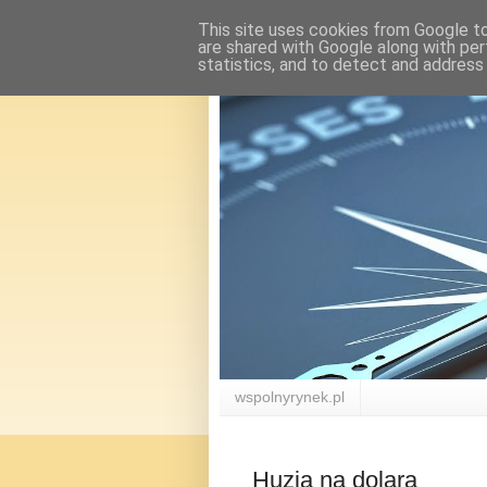
This site uses cookies from Google to 
are shared with Google along with per
statistics, and to detect and address
wspolnyrynek.pl
Huzia na dolara