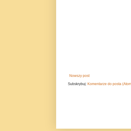
Nowszy post
Subskrybuj:
Komentarze do posta (Ato