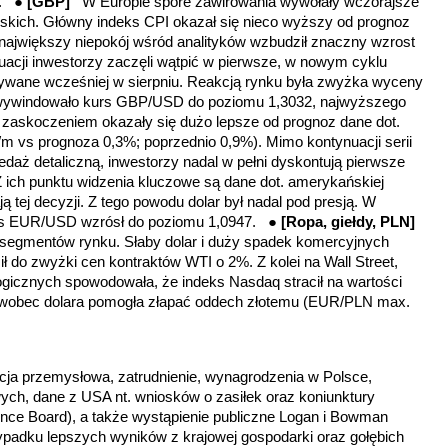
ów.
●
[GBP]
W Europie spore zawirowania wywołały wczorajsze
yjskich. Główny indeks CPI okazał się nieco wyższy od prognoz
e największy niepokój wśród analityków wzbudził znaczny wzrost
tuacji inwestorzy zaczęli wątpić w pierwsze, w nowym cyklu
idywane wcześniej w sierpniu. Reakcją rynku była zwyżka wyceny
o wywindowało kurs GBP/USD do poziomu 1,3032, najwyższego
zaskoczeniem okazały się dużo lepsze od prognoz dane dot.
m vs prognoza 0,3%; poprzednio 0,9%). Mimo kontynuacji serii
daż detaliczną, inwestorzy nadal w pełni dyskontują pierwsze
Z ich punktu widzenia kluczowe są dane dot. amerykańskiej
ają tej decyzji. Z tego powodu dolar był nadal pod presją. W
urs EUR/USD wzrósł do poziomu 1,0947.
●
[Ropa, giełdy, PLN]
 segmentów rynku. Słaby dolar i duży spadek komercyjnych
do zwyżki cen kontraktów WTI o 2%. Z kolei na Wall Street,
logicznych spowodowała, że
indeks
Nasdaq stracił na wartości
a wobec dolara pomogła złapać oddech złotemu
(EUR/PLN max.
cja przemysłowa, zatrudnienie, wynagrodzenia w Polsce,
ch, dane z USA nt. wniosków o zasiłek oraz koniunktury
erence Board), a także wystąpienie publiczne Logan i Bowman
ypadku lepszych wyników z krajowej gospodarki oraz gołębich