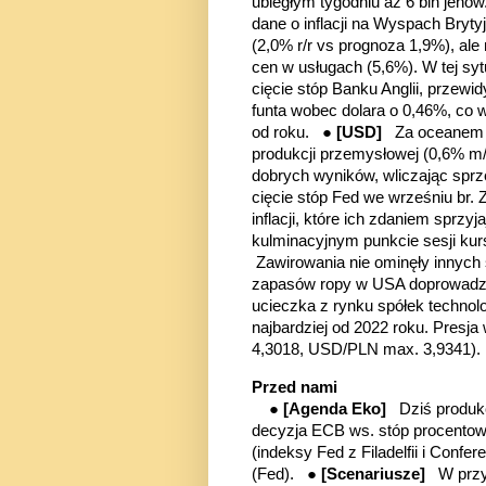
ubiegłym tygodniu aż 6 bln jen
dane o inflacji na Wyspach Bryt
(2,0% r/r vs prognoza 1,9%), al
cen w usługach (5,6%). W tej sy
cięcie stóp Banku Anglii, przew
funta wobec dolara o 0,46%, c
od roku. ●
[USD]
Za oceanem 
produkcji przemysłowej (0,6% m/
dobrych wyników, wliczając sprze
cięcie stóp Fed we wrześniu br. 
inflacji, które ich zdaniem sprzyj
kulminacyjnym punkcie sesji k
Zawirowania nie ominęły innych
zapasów ropy w USA doprowadził 
ucieczka z rynku spółek techno
najbardziej od 2022 roku. Presj
4,3018, USD/PLN max. 3,9341).
Przed nami
●
[Agenda Eko]
Dziś produk
decyzja ECB ws. stóp procentowy
(indeksy Fed z Filadelfii i Conf
(Fed). ●
[Scenariusze]
W
prz