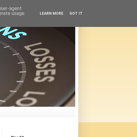
 user-agent
nerate usage
LEARN MORE
GOT IT