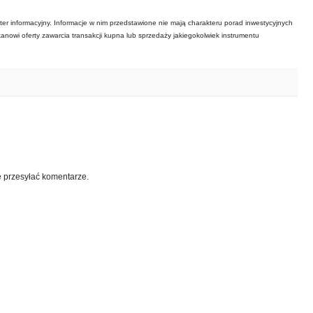
ter informacyjny. Informacje w nim przedstawione nie mają charakteru porad inwestycyjnych
tanowi oferty zawarcia transakcji kupna lub sprzedaży jakiegokolwiek instrumentu
e przesyłać komentarze.