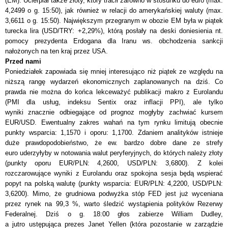
(EM). Ucierpiał także złoty, kt
ó
ry tracił zar
ó
wno w stosunku do euro (max.
4,2499 o g. 15:50), jak również w relacji do amerykańskiej waluty (max.
3,6611 o g. 15:50). Największym przegranym w obozie EM była w piątek
turecka lira (USD/TRY: +2,29%), kt
ó
rą posłały na deski doniesienia nt.
pomocy prezydenta Erdogana dla Iranu ws. obchodzenia sankcji
nałożonych na ten kraj przez USA.
Przed nami
Poniedziałek zapowiada się mniej interesująco niż piątek ze względu na
niższą rangę wydarzeń ekonomicznych
zaplanowanych na dziś
. Co
prawda nie można do końca lekceważyć publikacji makro z Eurolandu
(PMI dla usług, indeksu Sentix oraz inflacji PPI), ale tylko
wyniki znacznie odbiegające od prognoz mogłyby zachwiać kursem
EUR/USD. Ewentualny zakres wahań na tym rynku limitują obecnie
punkty wsparcia: 1,1570 i oporu: 1,1700. Zdaniem analityków istnieje
duże prawdopodobieństwo, że ew. bardzo dobre dane ze strefy
euro uderzyłyby w notowania walut peryferyjnych, do kt
ó
rych należy złoty
(punkty op
o
ru EUR/PLN: 4,2600, USD/PLN: 3,6800). Z kolei
rozczarowujące wyniki z Eurolandu oraz spokojna sesja będą wspierać
popyt na polską walutę (punkty wsparcia: EUR/PLN: 4,2200, USD/PLN:
3,6200). Mimo, że grudniowa podwyżka st
ó
p FED jest już wyceniana
przez rynek na 99,3 %, warto śledzić wystąpienia polityk
ó
w Rezerwy
Federalnej. Dziś o g. 18:00 głos zabierze William Dudley,
a jutro ustępująca prezes Janet Yellen (która pozostanie w zarządzie