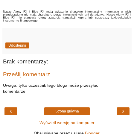
Nasze Alerty FX i Blog FX mają wyłącznie charakter informacyjny. Informacje w nich
przedstawione nie mają charakteru porad inwestycyjnych ani doradztwa. Nasze Alerty FX i
Blog FX nie stanowią oferty zawarcia transakcji kupna lub sprzedaży jakiegokolwiek
instrumentu finansowego.
Udostępnij
Brak komentarzy:
Prześlij komentarz
Uwaga: tylko uczestnik tego bloga może przesyłać
komentarze.
‹
›
Strona główna
Wyświetl wersję na komputer
Obsługiwane przez usługę
Blogger
.