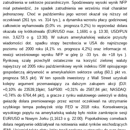
zatrudnienia w sektorze pozarolniczym. Spodziewany wysoki wynik NFP
miał potwierdzić, że spadek zatrudnienia we wrześniu miał charakter
jednorazowy. Choć
w październiku
jego wzrost okazał się niższy od
oczekiwań (261 tys. vs. 314 tys.), a dynamika wzrostu płacy godzinowej
całkowicie wyhamowała (0,0% vs. prognoza 0,2%) to wyprzedaż dolara
okazała się kr
ó
tkotrwała (EUR/USD max. 1,1691 o g. 13:30, USD/PLN
min. 3,6273 o g. 13:30). W sukurs amerykańskiej walucie przyszły
wiadomości dot. spadku stopy bezrobocia w USA do najniższego
poziomu od 2000 roku (4,1% vs. prognoza 4,2%) oraz informacje nt.
rewizji wrześniowego wyniku NFP w g
ó
rę (z -33 tys. do +18 tys ).
Rynkową szalę
przechylił ostatecznie
na korzyść zielonej waluty
najwyższy od 2005 roku październikowy wynik indeksu ISM opisującego
gospodarczą aktywność w amerykańskim sektorze usług (60,1 pkt vs.
prognoza 58,5 pkt). W ten sposób inwestorzy z Wall Street uzyskali
kolejny argument przemawiający za dalszym zakupem akcji (DJI:
+0,10% do 23539,19pkt; S&P500: +0,31% do 2587,84 pkt; NASDAQ:
+0,74% do 6764,44 pkt), a gracze z rynku walutowego uwierzyli w dobrą
gwiazdę dolara premiowanego przez wzrost oczekiwań na utrzymanie
szybkiego tempa podwyżek stóp FED w 2018 roku.
Konsekwencją
wysokiego popytu na amerykańską walutę było niskie zamknięcie sesji
EUR/USD
w Nowym Jorku (1,1613 o g. 22:00). Popołudniowy comeback
dolara negatywnie oddziaływał na notowania walut rynk
ó
w wschodzących