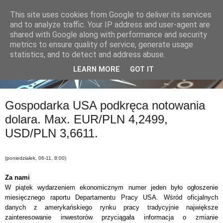
This site uses cookies from Google to deliver its services
and to analyze traffic. Your IP address and user-agent are
shared with Google along with performance and security
metrics to ensure quality of service, generate usage
statistics, and to detect and address abuse.
LEARN MORE
GOT IT
Gospodarka USA podkręca notowania
dolara. Max. EUR/PLN 4,2499,
USD/PLN 3,6611.
(poniedziałek, 06-11, 8:00)
Za nami
W piątek w
ydarzeniem ekonomicznym numer
jeden było ogłoszenie
miesięcznego
raportu Departamentu Pracy USA. Wśr
ó
d
oficjalnych
danych z amerykańskiego rynku pracy tradycyjnie największe
zainteresowanie inwestor
ó
w przyciągała informacja o zmianie