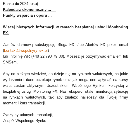
Banku do 2024 roku).
Kalendarz ekonomiczny ...
Punkty wsparcia i oporu ...
Więcej bieżących informacji w ramach bezpłatnej usługi Monitoring
FX.
Zamów darmową subskrypcję Bloga FX i/lub Alertów FX przez email
(
kontakt@wspolnyrynek.pl
)
lub Infolinię WR (+48 22 790 79 00). Możesz je otrzymywać emailem lub
SMSem.
Aby na bieżąco wiedzieć, co dzieje się na rynkach walutowych, na jakie
wydarzenia i dane oczekuje rynek oraz jak mogą one wpłynąć na kursy
walut zostań aktywnym Uczestnikiem Wspólnego Rynku i korzystaj z
bezpłatnej usługi Monitoring FX. Nasi eksperci stale monitorują sytuację
na rynkach walutowych, tak aby znaleźć najlepszy dla Twojej firmy
moment i kurs transakcji.
Życzymy udanych transakcji,
Zespół Wspólnego Rynku.