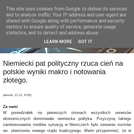
This site uses cookies from Google to deliver its services
and to analyze traffic. Your IP address and user-agent are
shared with Google along with performance and security
metrics to ensure quality of service, generate usage
statistics, and to detect and address abuse.
LEARN MORE
GOT IT
Niemiecki pat polityczny rzuca cień na
polskie wyniki makro i notowania
złotego.
(wtorek, 21-11, 8:00)
Za nami
W poniedziałek na pierwszych stronach wszystkich serwis
ó
w
ekonomicznych dominowała niemiecka polityka. Przyczyną takiego
zainteresowania mediów sytuacją w Niemczech
było zerwanie rozm
ó
w
ws. utworzenia nowego rządu koalicyjnego. Warto przypomnieć, że w