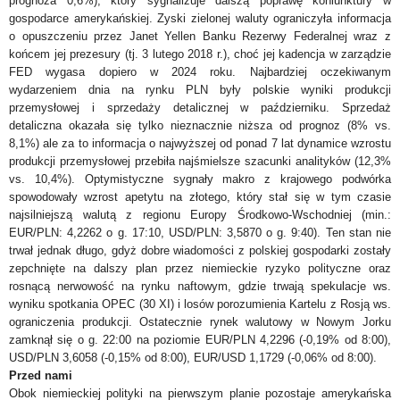
prognoza 0,6%), który sygnalizuje dalszą poprawę koniunktury w
gospodarce amerykańskiej. Zyski zielonej waluty ograniczyła informacja
o opuszczeniu przez Janet Yellen Banku Rezerwy Federalnej wraz z
końcem jej prezesury (tj. 3 lutego 2018 r.), choć jej kadencja
w zarządzie
FED wygasa dopiero w 2024 roku. Najbardziej oczekiwanym
wydarzeniem dnia na rynku PLN były polskie wyniki produkcji
przemysłowej i sprzedaży detalicznej w październiku. Sprzedaż
detaliczna okazała się tylko nieznacznie niższa od prognoz (8% vs.
8,1%) ale za to
informacja o najwyższej od ponad 7 lat dynamice wzrostu
produkcji przemysłowej przebiła najśmielsze szacunki analityk
ó
w (12,3%
vs. 10,4%). Optymistyczne sygnały makro z krajowego podw
ó
rka
spowodowały wzrost apetytu na złotego, kt
ó
ry stał się w tym czasie
najsilniejszą walutą z regionu Europy Środkowo-Wschodniej (min.:
EUR/PLN: 4,2262 o g. 17:10, USD/PLN: 3,5870 o g. 9:40). Ten stan nie
trwał jednak długo, gdyż dobre wiadomości z polskiej gospodarki zostały
zepchnięte na dalszy plan przez niemieckie ryzyko polityczne oraz
rosnącą nerwowość na rynku naftowym, gdzie trwają spekulacje ws.
wyniku spotkania OPEC (30 XI) i losów porozumienia Kartelu z Rosją ws.
ograniczenia produkcji. Ostatecznie rynek walutowy w Nowym Jorku
zamknął się o g. 22:00 na poziomie EUR/PLN 4,2296 (-0,19% od 8:00),
USD/PLN 3,6058 (-0,15% od 8:00), EUR/USD 1,1729 (-0,06% od 8:00).
Przed nami
Obok niemieckiej polityki na pierwszym planie pozostaje amerykańska