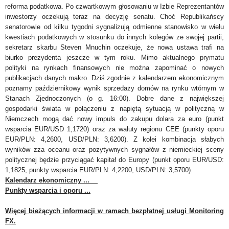
reforma podatkowa. Po czwartkowym głosowaniu w Izbie Reprezentantów
inwestorzy oczekują teraz na decyzję senatu. Choć Republikańscy
senatorowie od kilku tygodni sygnalizują odmienne stanowisko w wielu
kwestiach podatkowych w stosunku do innych kolegów ze swojej partii,
sekretarz skarbu Steven Mnuchin oczekuje, że nowa ustawa trafi na
biurko prezydenta jeszcze w tym roku. Mimo aktualnego prymatu
polityki na rynkach finansowych nie można zapominać o nowych
publikacjach danych makro. Dziś zgodnie z kalendarzem ekonomicznym
poznamy październikowy wynik sprzedaży dom
ó
w na rynku wt
ó
rnym w
Stanach Zjednoczonych (o g. 16:00). Dobre dane z największej
gospodarki świata w połączeniu z napiętą sytuacją w polityczną w
Niemczech mogą dać nowy impuls do zakupu
dolara za euro (punkt
wsparcia EUR/USD 1,1720) oraz za waluty regionu CEE (punkty oporu
EUR/PLN: 4,2600, USD/PLN: 3,6200). Z kolei kombinacja słabych
wynik
ó
w zza oceanu oraz pozytywnych sygnał
ó
w z niemieckiej sceny
politycznej będzie przyciągać kapitał do Europy (punkt op
o
ru EUR/USD:
1,1825, punkty wsparcia EUR/PLN: 4,2200, USD/PLN: 3,5700).
Kalendarz ekonomiczny ...
Punkty wsparcia i oporu ...
Więcej bieżących informacji w ramach bezpłatnej usługi Monitoring
FX.