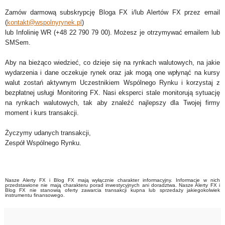
Zamów darmową subskrypcję Bloga FX i/lub Alertów FX przez email
(
kontakt@wspolnyrynek.pl
)
lub Infolinię WR (+48 22 790 79 00). Możesz je otrzymywać emailem lub
SMSem.
Aby na bieżąco wiedzieć, co dzieje się na rynkach walutowych, na jakie
wydarzenia i dane oczekuje rynek oraz jak mogą one wpłynąć na kursy
walut zostań aktywnym Uczestnikiem Wspólnego Rynku i korzystaj z
bezpłatnej usługi Monitoring FX. Nasi eksperci stale monitorują sytuację
na rynkach walutowych, tak aby znaleźć najlepszy dla Twojej firmy
moment i kurs transakcji.
Życzymy udanych transakcji,
Zespół Wspólnego Rynku.
Nasze Alerty FX i Blog FX mają wyłącznie charakter informacyjny. Informacje w nich
przedstawione nie mają charakteru porad inwestycyjnych ani doradztwa. Nasze Alerty FX i
Blog FX nie stanowią oferty zawarcia transakcji kupna lub sprzedaży jakiegokolwiek
instrumentu finansowego.