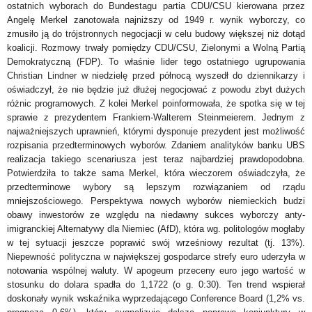
ostatnich wyborach do Bundestagu partia CDU/CSU kierowana przez
Angelę Merkel zanotowała najniższy od 1949 r. wynik wyborczy, co
zmusiło ją do trójstronnych negocjacji w celu budowy większej niż dotąd
koalicji. Rozmowy trwały pomiędzy CDU/CSU, Zielonymi a Wolną Partią
Demokratyczną (FDP). To właśnie lider tego ostatniego ugrupowania
Christian Lindner w niedzielę przed p
ó
łnocą wyszedł do dziennikarzy i
oświadczył, że nie będzie już dłużej negocjować z powodu zbyt dużych
różnic programowych. Z kolei Merkel poinformowała, że spotka się w tej
sprawie z prezydentem Frankiem-Walterem Steinmeierem. Jednym z
najważniejszych uprawnień, kt
ó
rymi dysponuje prezydent jest możliwość
rozpisania przedterminowych wybor
ó
w.
Zdaniem analityk
ó
w banku UBS
realizacja takiego scenariusza jest teraz najbardziej prawdopodobna.
Potwierdziła to także sama Merkel, która wieczorem oświadczyła, że
przedterminowe wybory są lepszym rozwiązaniem od rządu
mniejszościowego. Perspektywa nowych wyborów
niemieckich budzi
obawy inwestorów ze względu na niedawny sukces wyborczy
anty-
imigranckiej Alternatywy dla Niemiec (AfD), kt
ó
ra wg. politologów mogłaby
w tej sytuacji
jeszcze poprawić sw
ó
j wrześniowy
rezultat (tj. 13%).
Niepewność polityczna w największej gospodarce strefy euro uderzyła w
notowania wsp
ó
lnej waluty. W apogeum przeceny euro jego wartość w
stosunku do dolara spadła do 1,1722 (o g. 0:30). Ten trend wspierał
doskonały wynik wskaźnika wyprzedającego Conference Board (1,2% vs.