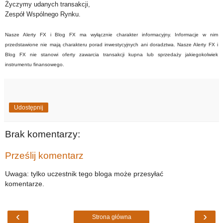
Życzymy udanych transakcji,
Zespół Wspólnego Rynku.
Nasze Alerty FX i Blog FX ma wyłącznie charakter informacyjny. Informacje w nim
przedstawione nie mają charakteru porad inwestycyjnych ani doradztwa. Nasze Alerty FX i
Blog FX nie stanowi oferty zawarcia transakcji kupna lub sprzedaży jakiegokolwiek
instrumentu finansowego.
Udostępnij
Brak komentarzy:
Prześlij komentarz
Uwaga: tylko uczestnik tego bloga może przesyłać
komentarze.
‹
›
Strona główna