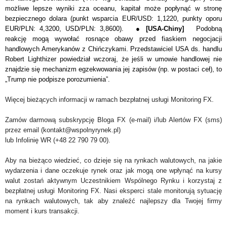
możliwe lepsze wyniki zza oceanu, kapitał może popłynąć w stronę
bezpiecznego dolara (punkt wsparcia EUR/USD: 1,1220, punkty oporu
EUR/PLN: 4,3200, USD/PLN: 3,8600).
●
[USA-Chiny]
Podobną
reakcję mogą wywołać rosnące obawy przed fiaskiem negocjacji
handlowych Amerykanów z Chińczykami. Przedstawiciel
USA ds. handlu
Robert Lighthizer powiedział wczoraj, że jeśli w umowie handlowej nie
znajdzie się mechanizm egzekwowania jej zapisów (np. w postaci ceł), to
„Trump nie podpisze porozumienia”.
Więcej bieżących informacji w ramach bezpłatnej usługi Monitoring FX.
Zamów darmową subskrypcję Bloga FX (e-mail) i/lub Alertów FX (sms)
przez email (kontakt@wspolnyrynek.pl)
lub Infolinię WR (+48 22 790 79 00).
Aby na bieżąco wiedzieć, co dzieje się na rynkach walutowych, na jakie
wydarzenia i dane oczekuje rynek oraz jak mogą one wpłynąć na kursy
walut zostań aktywnym Uczestnikiem Wspólnego Rynku i korzystaj z
bezpłatnej usługi Monitoring FX. Nasi eksperci stale monitorują sytuację
na rynkach walutowych, tak aby znaleźć najlepszy dla Twojej firmy
moment i kurs transakcji.