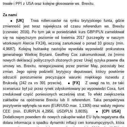
trwałe i PPI z USA oraz kolejne głosowanie ws. Brexitu.
Za nami
●
[UK]
Trwa rollercoaster na rynku brytyjskiego funta, gdzie
zmienność jest teraz największa od czasu referendum ws. Brexitu
(czerwiec 2016).
Po tym jak w poniedziałek kurs GBP/PLN zameldował
się na najwyższym poziomie od kwietnia 2017 (szczegóły w naszym
wtorkowym Alercie FX24), wczoraj zanurkował o ponad 10 groszy (min.
4,9687). Kolejną huśtawkę nastojów wywołała wypowiedź prokuratora
generalnego Wielkiej Brytanii.
Geoffrey Cox zakomunikował
, że [mimo
nowych deklaracji politycznych złożonych przez Unię] ryzyka prawne dla
umowy ws. Brexitu, renegocjowanej przez premier May, pozostały bez
zmian. Jego opinię podzielili brytyjscy deputowani, którzy powtórnie
odrzucili porozumienie precyzujące warunki miękkiego rozwodu z
Brukselą (242 za vs 391 przeciw). ●
[FX]
Z uwagi na to, że taki
scenariusz był już przez rynek zdyskontowany po wypowiedzi Coxa, funt
zredukował część poniesionych wcześniej strat. To efekt zwiększenia
zakładów na opóźnienie Brexitu lub II referendum. Taka perspektywa
pozytywnie wpłynęła na euro (EUR/USD max. 1,1305) oraz waluty regionu
CEE (min. EUR/PLN 4,2956, USD/PLN 3,8035). ●
[CPI USA]
Dodatkowym powodem do nowych zakupów walut EU była negatywna dla
dolara informacja o spadku dynamiki inflacji cen konsumpcyjnych, która