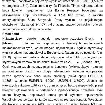
w styczniu zanotowała najniższy wynik od września 2016 roku (1,5% r/r
vs prognoza 1,6%). Zdaniem analityków Financial Times najnowsze dane
będą kolejnym argumentem dla Banku Rezerwy Federalnej za
utrzymaniem stóp procentowych w USA bez zmian. Z raportu
amerykańskiego Biura Statystyki Pracy wynika, że największym
obciążeniem dla wskaźnika CPI był znaczny spadek cen paliw i energii,
samochodów oraz leków na receptę.
Przed nami
Najważniejszym punktem agendy inwestorów pozostaje Brexit. ●
[Makro]
Nie można zapominać o bieżących wydarzeniach
makroekonomicznych, wśród których najważniejszy będzie styczniowy
wynik produkcji przemysłowej w Eurolandzie. Natomiast po południu (o g.
13:30) ogłoszone zostaną dane dotyczące inflacji PPI w lutym oraz
styczniowych zam
ó
wień na dobra trwałe w USA . ●
[Scenariusze]
Obok wczorajszych rozstrzygnięć w Londynie (zwiększających szanse
na opóźnienie Brexitu lub drugie referendum), walutom europejskim
będzie sprzyjać ew. dobry wynik produkcji (punkt oporu EUR/USD:
1,1305; wsparcie EUR/PLN: 4,2900, USD/PLN: 3,8000). Jednak do
większych zakupów EUR czy CEE zniechęcać będzie niepewność przed
kolejnym głosowaniem w parlamencie Zjednoczonego Królestwa. Tym
razem brytyjscy deputowani staną przed wyborem opuszczenia
Wspólnoty bez porozumienia. Ze względu na rosnące poparcie Wyspiarzy
dla takiego scenariusza (44% wg sondażu "Sunday Telegraph") oraz