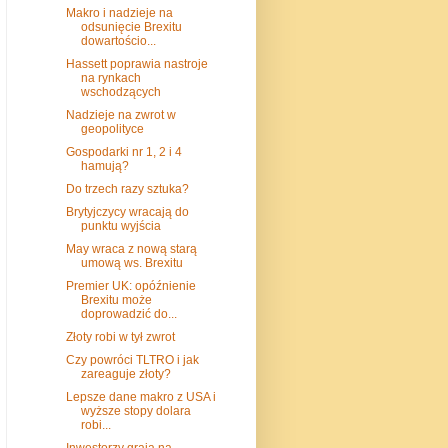
Makro i nadzieje na
odsunięcie Brexitu
dowartościo...
Hassett poprawia nastroje
na rynkach
wschodzących
Nadzieje na zwrot w
geopolityce
Gospodarki nr 1, 2 i 4
hamują?
Do trzech razy sztuka?
Brytyjczycy wracają do
punktu wyjścia
May wraca z nową starą
umową ws. Brexitu
Premier UK: opóźnienie
Brexitu może
doprowadzić do...
Złoty robi w tył zwrot
Czy powróci TLTRO i jak
zareaguje złoty?
Lepsze dane makro z USA i
wyższe stopy dolara
robi...
Inwestorzy grają na