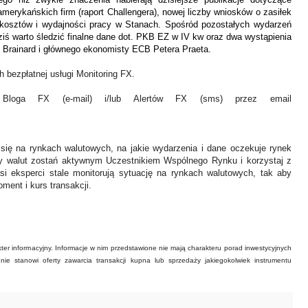
erykańskich firm (raport Challengera), nowej liczby wniosków o zasiłek
kosztów i wydajności pracy w Stanach. Spośród pozostałych wydarzeń
ś warto śledzić finalne dane dot. PKB EZ w IV kw oraz dwa wystąpienia
 Brainard i głównego ekonomisty ECB Petera Praeta.
 bezpłatnej usługi Monitoring FX.
Bloga FX (e-mail) i/lub Alertów FX (sms) przez email
 się na rynkach walutowych, na jakie wydarzenia i dane oczekuje rynek
y walut zostań aktywnym Uczestnikiem Wspólnego Rynku i korzystaj z
asi eksperci stale monitorują sytuację na rynkach walutowych, tak aby
ment i kurs transakcji.
ter informacyjny. Informacje w nim przedstawione nie mają charakteru porad inwestycyjnych
ie stanowi oferty zawarcia transakcji kupna lub sprzedaży jakiegokolwiek instrumentu