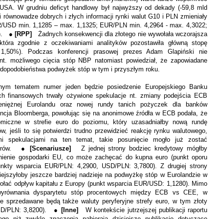
 USA. W grudniu deficyt handlowy był najwyższy od dekady (-59,8 mld
i równowadze dobrych i złych informacji rynki walut G10 i PLN zmieniały
R/USD min. 1,1285 – max. 1,1325; EUR/PLN min. 4,2964 - max. 4,3022;
9). ●
[RPP]
Żadnych konsekwencji dla złotego nie wywołała wczorajsza
 która zgodnie z oczekiwaniami analityków pozostawiła główną stopę
 1,50%). Podczas konferencji prasowej prezes Adam Glapiński nie
t. możliwego cięcia stóp NBP natomiast powiedział, że zapowiadane
wdopodobieństwa podwyżek stóp w tym i przyszłym roku.
m tematem numer jeden będzie posiedzenie Europejskiego Banku
ch finansowych trwały ożywione spekulacje nt. zmiany podejścia ECB
pieniężnej Eurolandu oraz nowej rundy tanich pożyczek dla banków
ncja Bloomberga, powołując się na anonimowe źródła w ECB podała, że
miczne w strefie euro do poziomu, który uzasadniałby nową rundę
 jeśli to się potwierdzi trudno przewidzieć reakcję rynku walutowego,
 spekulacjami na ten temat, takie posunięcie mogło już zostać
storów. ●
[Scenariusze]
Z jednej strony bodziec kredytowy mógłby
nienie gospodarki EU, co może zachęcać do kupna euro (punkt oporu
nkty wsparcia EUR/PLN: 4,2900, USD/PLN: 3,7800). Z drugiej strony
iejszyłoby jeszcze bardziej nadzieje na podwyżkę stóp w Eurolandzie w
ołać odpływ kapitału z Europy (punkt wsparcia EUR/USD: 1,1280). Mimo
wyrównania dysparytetu stóp procentowych między ECB vs CEE, w
 że sprzedawane będą także waluty peryferyjne strefy euro, w tym złoty
USD/PLN: 3,8200). ●
[Inne]
W kontekście jutrzejszej publikacji raportu
o niż zwykle znaczenia nabierają dzisiejsze publikacje dotyczące