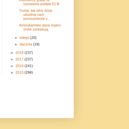
luzowanie polityki ECB
Trump: tak silny dolar
utrudnia nam
porozumienie z...
Amerykańskie dane makro
znów zaskakują
►
lutego
(20)
►
stycznia
(19)
►
2018
(237)
►
2017
(237)
►
2016
(241)
►
2015
(298)