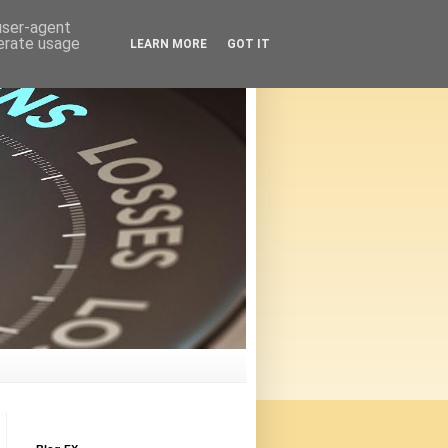
 user-agent
nerate usage
LEARN MORE
GOT IT