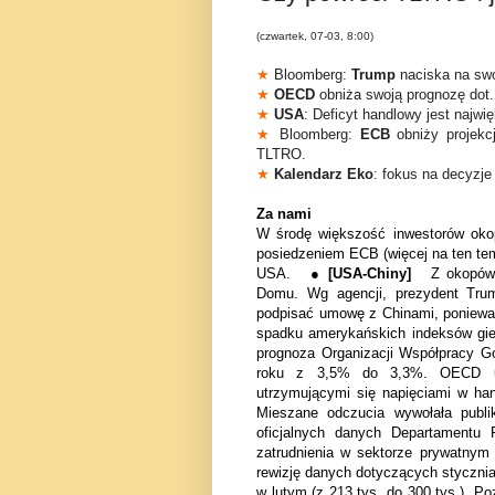
(czwartek, 07-03, 8:00)
★
Bloomberg:
Trump
naciska na swo
★
OECD
obniża swoją prognozę dot.
★
USA
: Deficyt handlowy jest najwi
★
Bloomberg:
ECB
obniży projekc
TLTRO.
★
Kalendarz Eko
: fokus na decyzje
Za nami
W środę większość inwestorów oko
posiedzeniem ECB (więcej na ten te
USA. ●
[USA-Chiny]
Z okopów 
Domu. Wg agencji, prezydent Trum
podpisać umowę z Chinami, ponieważ
spadku amerykańskich indeksów g
prognoza Organizacji Współpracy Go
roku z 3,5% do 3,3%. OECD uzas
utrzymującymi się napięciami w ha
Mieszane odczucia wywołała publi
oficjalnych danych Departamentu 
zatrudnienia w sektorze prywatnym 
rewizję danych dotyczących styczni
w lutym (z 213 tys. do 300 tys.). P