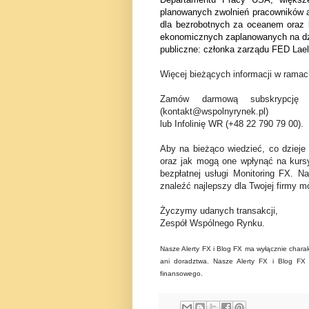
planowanych zwolnień pracowników am
dla bezrobotnych za oceanem oraz 
ekonomicznych zaplanowanych na dzi
publiczne: członka zarządu FED Lael
Więcej bieżących informacji w ramach
Zamów darmową subskrypcję 
(kontakt@wspolnyrynek.pl)
lub Infolinię WR (+48 22 790 79 00).
Aby na bieżąco wiedzieć, co dzieje
oraz jak mogą one wpłynąć na kurs
bezpłatnej usługi Monitoring FX. N
znaleźć najlepszy dla Twojej firmy mo
Życzymy udanych transakcji,
Zespół Wspólnego Rynku.
Nasze Alerty FX i Blog FX ma wyłącznie charak
ani doradztwa. Nasze Alerty FX i Blog FX n
finansowego.