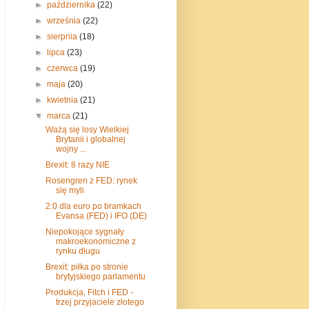
►
października
(22)
►
września
(22)
►
sierpnia
(18)
►
lipca
(23)
►
czerwca
(19)
►
maja
(20)
►
kwietnia
(21)
▼
marca
(21)
Ważą się losy Wielkiej
Brytanii i globalnej
wojny ...
Brexit: 8 razy NIE
Rosengren z FED: rynek
się myli
2:0 dla euro po bramkach
Evansa (FED) i IFO (DE)
Niepokojące sygnały
makroekonomiczne z
rynku długu
Brexit: piłka po stronie
brytyjskiego parlamentu
Produkcja, Fitch i FED -
trzej przyjaciele złotego