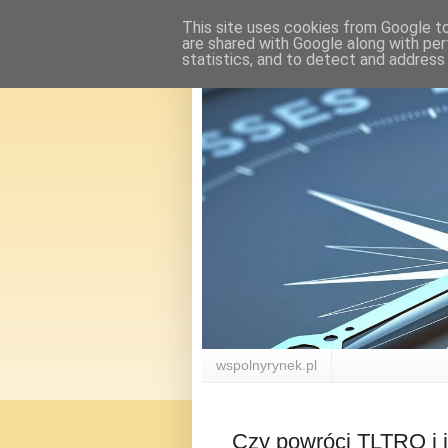
This site uses cookies from Google to 
are shared with Google along with per
statistics, and to detect and address
wspolnyrynek.pl
Czy powróci TLTRO i j