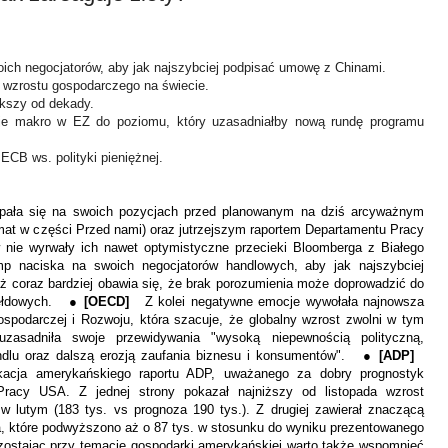
ich negocjatorów, aby jak najszybciej podpisać umowę z Chinami.
 wzrostu gospodarczego na świecie.
ększy od dekady.
je makro w EZ do poziomu, który uzasadniałby nową rundę programu
 ECB ws. polityki pieniężnej.
pała się na swoich pozycjach przed planowanym na dziś arcyważnym
mat w części Przed nami) oraz jutrzejszym raportem Departamentu Pracy
nie wyrwały ich nawet optymistyczne przecieki Bloomberga z Białego
p naciska na swoich negocjatorów handlowych, aby jak najszybciej
 coraz bardziej obawia się, że brak porozumienia może doprowadzić do
iełdowych. ●
[OECD]
Z kolei negatywne emocje wywołała najnowsza
spodarczej i Rozwoju, która szacuje, że globalny wzrost zwolni w tym
adniła swoje przewidywania "wysoką niepewnością polityczną,
ndlu oraz dalszą erozją zaufania biznesu i konsumentów". ●
[ADP]
kacja amerykańskiego raportu ADP, uważanego za dobry prognostyk
Pracy USA. Z jednej strony pokazał najniższy od listopada wzrost
w lutym (183 tys. vs prognoza 190 tys.). Z drugiej zawierał znaczącą
a, które podwyższono aż o 87 tys. w stosunku do wyniku prezentowanego
ozostając przy temacie gospodarki amerykańskiej warto także wspomnieć