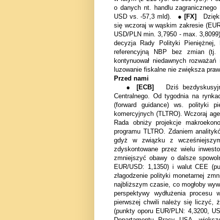
o danych nt. handlu zagranicznego
USD vs. -57,3 mld). ●
[FX]
Dzięk
się wczoraj w wąskim zakresie (EU
USD/PLN min. 3,7950 - max. 3,809
decyzja Rady Polityki Pieniężnej,
referencyjną NBP bez zmian (tj.
kontynuował niedawnych rozważań n
luzowanie fiskalne nie zwiększa pra
Przed nami
●
[ECB]
Dziś bezdyskusyjny
Centralnego. Od tygodnia na rynka
(forward guidance) ws. polityki 
komercyjnych (TLTRO). Wczoraj age
Rada obniży projekcje makroekono
programu TLTRO. Zdaniem analityków,
gdyż w związku z wcześniejszymi
zdyskontowane przez wielu inwe
zmniejszyć obawy o dalsze spowol
EUR/USD: 1,1350) i walut CEE (pu
złagodzenie polityki monetarnej zmn
najbliższym czasie, co mogłoby wyw
perspektywy wydłużenia procesu 
pierwszej chwili należy się liczyć,
(punkty oporu EUR/PLN: 4,3200, 
Departamentu Pracy USA, większeg