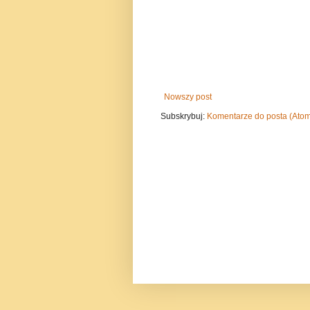
Nowszy post
Subskrybuj:
Komentarze do posta (Ato