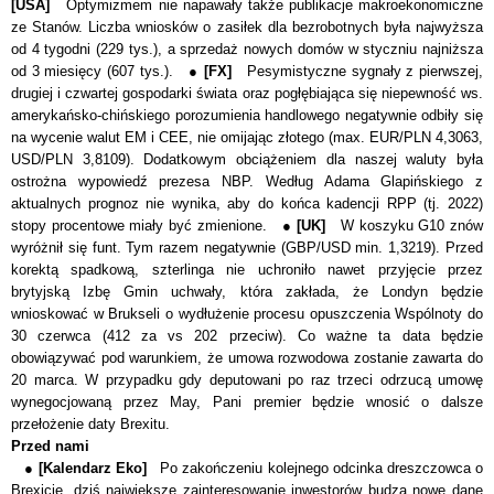
[USA]
Optymizmem nie napawały także publikacje makroekonomiczne
ze Stanów. Liczba wniosków o zasiłek dla bezrobotnych była najwyższa
od 4 tygodni (229 tys.), a sprzedaż nowych domów w styczniu najniższa
od 3 miesięcy (607 tys.). ●
[FX]
Pesymistyczne sygnały z pierwszej,
drugiej i czwartej gospodarki świata oraz pogłębiająca się niepewność ws.
amerykańsko-chińskiego porozumienia handlowego negatywnie odbiły się
na wycenie walut EM i CEE, nie omijając złotego (max. EUR/PLN 4,3063,
USD/PLN 3,8109). Dodatkowym obciążeniem dla naszej waluty była
ostrożna wypowiedź prezesa NBP. Według Adama Glapińskiego z
aktualnych prognoz nie wynika, aby do końca kadencji RPP (tj. 2022)
stopy procentowe miały być zmienione. ●
[UK]
W koszyku G10 znów
wyróżnił się funt. Tym razem negatywnie (GBP/USD min. 1,3219). Przed
korektą spadkową, szterlinga nie uchroniło nawet przyjęcie przez
brytyjską Izbę Gmin uchwały, która zakłada, że Londyn będzie
wnioskować w Brukseli o wydłużenie procesu opuszczenia Wspólnoty do
30 czerwca (412 za vs 202 przeciw). Co ważne ta data będzie
obowiązywać pod warunkiem, że umowa rozwodowa zostanie zawarta do
20 marca. W przypadku gdy deputowani po raz trzeci odrzucą umowę
wynegocjowaną przez May, Pani premier będzie wnosić o dalsze
przełożenie daty Brexitu.
Przed nami
●
[Kalendarz Eko]
Po zakończeniu kolejnego odcinka dreszczowca o
Brexicie, dziś największe zainteresowanie inwestorów budzą nowe dane