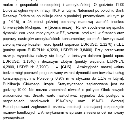
makro z gospodarki europejskiej i amerykańskiej. O godzinie 11:00
Eurostat ogłosi wynik inflacji HICP w lutym. Natomiast po południu Bank
Rezerwy Federalnej opublikuje dane o produkcji przemysłowej w lutym (o
g. 14:15), a 45 minut później poznamy marcową wartość indeksu
Uniwersytetu Michigan. ●
[Scenariusze]
Rynek spodziewa się spadku
dynamiki cen konsumpcyjnych w EZ, wzrostu produkcji w Stanach oraz
poprawy nastrojów amerykańskich konsumentów, co może faworyzować
zieloną walutę kosztem euro
(punkt wsparcia EUR/USD: 1,1270)
i CEE
(punkty oporu EUR/PLN: 4,3200, USD/PLN: 3,8400). Przy przeciwnym
rozwoju wypadków należy się liczyć z tańszym dolarem (punkt oporu
EUR/USD: 1,1340) i droższym złotym (punkty wsparcia EUR/PLN:
4,2900, USD/PLN: 3,7900). ●
[GUS]
Atrakcyjność naszej waluty
będzie mógł poprawić prognozowany wzrost dynamiki cen towarów i usług
konsumpcyjnych w Polsce (z 0,9% r/r w styczniu do 1,1% w lutym).
Publikacja Głównego Urzędu Statystycznego zaplanowana jest na
godzinę 10:00. Nie można zapominać również o polityce. Obok nowych
wiadomości ws. Brexitu warto nasłuchiwać sygnałów dot. postępu w
negocjacjach handlowych USA-Chiny oraz USA-EU. Wczoraj
Eurodeputowani zagłosowali przeciw rezolucji zalecającej rozpoczęcie
rozmów handlowych z Amerykanami w sprawie zniesienia ceł na towary
przemysłowe.