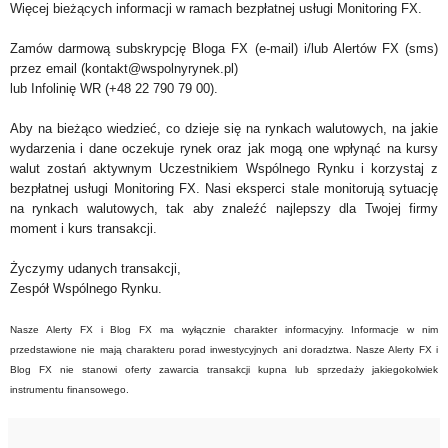
Więcej bieżących informacji w ramach bezpłatnej usługi Monitoring FX.
Zamów darmową subskrypcję Bloga FX (e-mail) i/lub Alertów FX (sms)
przez email (kontakt@wspolnyrynek.pl)
lub Infolinię WR (+48 22 790 79 00).
Aby na bieżąco wiedzieć, co dzieje się na rynkach walutowych, na jakie
wydarzenia i dane oczekuje rynek oraz jak mogą one wpłynąć na kursy
walut zostań aktywnym Uczestnikiem Wspólnego Rynku i korzystaj z
bezpłatnej usługi Monitoring FX. Nasi eksperci stale monitorują sytuację
na rynkach walutowych, tak aby znaleźć najlepszy dla Twojej firmy
moment i kurs transakcji.
Życzymy udanych transakcji,
Zespół Wspólnego Rynku.
Nasze Alerty FX i Blog FX ma wyłącznie charakter informacyjny. Informacje w nim
przedstawione nie mają charakteru porad inwestycyjnych ani doradztwa. Nasze Alerty FX i
Blog FX nie stanowi oferty zawarcia transakcji kupna lub sprzedaży jakiegokolwiek
instrumentu finansowego.