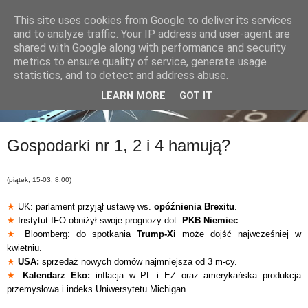
This site uses cookies from Google to deliver its services
and to analyze traffic. Your IP address and user-agent are
shared with Google along with performance and security
metrics to ensure quality of service, generate usage
statistics, and to detect and address abuse.
LEARN MORE
GOT IT
Gospodarki nr 1, 2 i 4 hamują?
(piątek, 15-03, 8:00)
★
UK: parlament przyjął ustawę ws.
opóźnienia Brexitu
.
★
Instytut IFO obniżył swoje prognozy dot.
PKB Niemiec
.
★
Bloomberg: do spotkania
Trump-Xi
może dojść najwcześniej w
kwietniu.
★
USA:
sprzedaż nowych domów najmniejsza od 3 m-cy.
★
Kalendarz Eko:
inflacja w PL i EZ oraz amerykańska produkcja
przemysłowa i indeks Uniwersytetu Michigan.