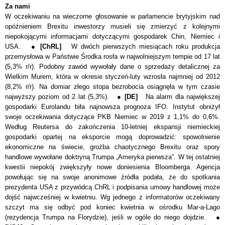
Za nami
W oczekiwaniu na wieczorne głosowanie w parlamencie brytyjskim nad
opóźnieniem Brexitu inwestorzy musieli się zmierzyć z kolejnymi
niepokojącymi informacjami dotyczącymi gospodarek Chin, Niemiec i
USA. ●
[ChRL]
W dwóch pierwszych miesiącach roku produkcja
przemysłowa w Państwie Środka rosła w najwolniejszym tempie od 17 lat
(5,3% r/r). Podobny zawód wywołały dane o sprzedaży detalicznej za
Wielkim Murem, która w okresie styczeń-luty wzrosła najmniej od 2012
(8,2% r/r). Na domiar złego stopa bezrobocia osiągnęła w tym czasie
najwyższy poziom od 2 lat (5,3%). ●
[DE]
Na alarm dla największej
gospodarki Eurolandu biła najnowsza prognoza IFO. Instytut obniżył
swoje oczekiwania dotyczące PKB Niemiec w 2019 z 1,1% do 0,6%.
Według Reutersa do zakończenia 10-letniej ekspansji niemieckiej
gospodarki opartej na eksporcie mogą doprowadzić: spowolnienie
ekonomiczne na świecie, groźba chaotycznego Brexitu oraz spory
handlowe wywołane doktryną Trumpa „Ameryka pierwsza”. W tej ostatniej
kwestii niepokój zwiększyły nowe doniesienia Bloomberga. Agencja
powołując się na swoje anonimowe źródła podała, że do spotkania
prezydenta USA z przywódcą ChRL i podpisania umowy handlowej może
dojść najwcześniej w kwietniu. Wg jednego z informatorów oczekiwany
szczyt ma się odbyć pod koniec kwietnia w ośrodku Mar-a-Lago
(rezydencja Trumpa na Florydzie), jeśli w ogóle do niego dojdzie. ●