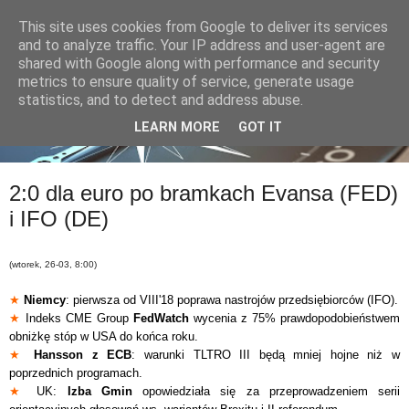
This site uses cookies from Google to deliver its services
and to analyze traffic. Your IP address and user-agent are
shared with Google along with performance and security
metrics to ensure quality of service, generate usage
statistics, and to detect and address abuse.
LEARN MORE
GOT IT
2:0 dla euro po bramkach Evansa (FED)
i IFO (DE)
(wtorek, 26-03, 8:00)
★
Niemcy
: pierwsza od VIII'18 poprawa nastrojów przedsiębiorców (IFO).
★
Indeks CME Group
FedWatch
wycenia z 75% prawdopodobieństwem
obniżkę stóp w USA do końca roku.
★
Hansson z ECB
: warunki TLTRO III będą mniej hojne niż w
poprzednich programach.
★
UK:
Izba Gmin
opowiedziała się za przeprowadzeniem serii