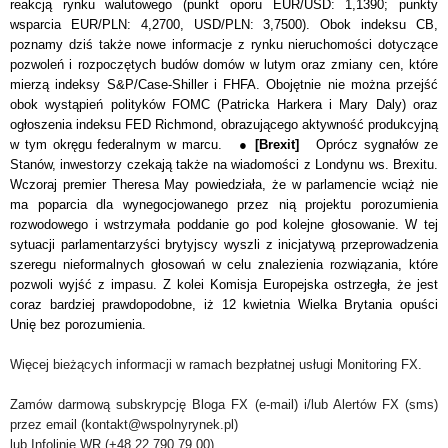
reakcją rynku walutowego
(punkt oporu EUR/USD: 1,1390; punkty
wsparcia EUR/PLN: 4,2700, USD/PLN: 3,7500)
. Obok indeksu CB,
poznamy dziś także nowe informacje z rynku nieruchomości dotyczące
pozwoleń i rozpoczętych budów domów w lutym oraz zmiany cen, które
mierzą indeksy S&P/Case-Shiller i FHFA. Obojętnie nie można przejść
obok wystąpień polityków FOMC (Patricka Harkera i Mary Daly) oraz
ogłoszenia indeksu FED Richmond, obrazującego aktywność produkcyjną
w tym okręgu federalnym w marcu. ●
[Brexit]
Oprócz sygnałów ze
Stanów, inwestorzy czekają także na wiadomości z Londynu ws. Brexitu.
Wczoraj premier Theresa May powiedziała, że w parlamencie wciąż nie
ma poparcia dla wynegocjowanego przez nią projektu porozumienia
rozwodowego i wstrzymała poddanie go pod kolejne głosowanie. W tej
sytuacji parlamentarzyści brytyjscy wyszli z inicjatywą przeprowadzenia
szeregu nieformalnych głosowań w celu znalezienia rozwiązania, które
pozwoli wyjść z impasu. Z kolei Komisja Europejska ostrzegła, że jest
coraz bardziej prawdopodobne, iż 12 kwietnia Wielka Brytania opuści
Unię bez porozumienia.
Więcej bieżących informacji w ramach bezpłatnej usługi Monitoring FX.
Zamów darmową subskrypcję Bloga FX (e-mail) i/lub Alertów FX (sms)
przez email (kontakt@wspolnyrynek.pl)
lub Infolinię WR (+48 22 790 79 00).