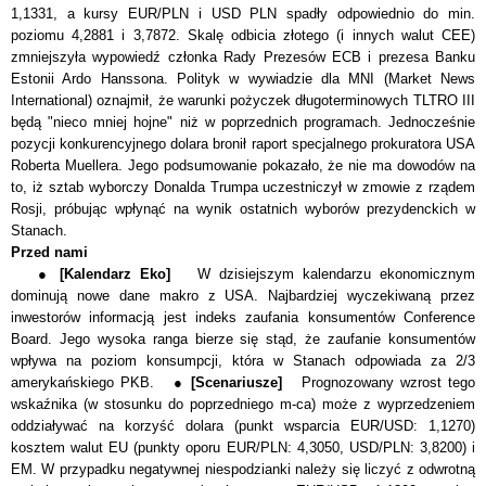
1,1331, a kursy EUR/PLN i USD PLN spadły odpowiednio do min.
poziomu 4,2881 i 3,7872. Skalę odbicia złotego (i innych walut CEE)
zmniejszyła wypowiedź członka Rady Prezesów ECB i prezesa Banku
Estonii Ardo Hanssona. Polityk w wywiadzie dla MNI (Market News
International) oznajmił, że warunki pożyczek długoterminowych TLTRO III
będą "nieco mniej hojne" niż w poprzednich programach. Jednocześnie
pozycji konkurencyjnego dolara bronił raport specjalnego prokuratora USA
Roberta Muellera. Jego podsumowanie pokazało, że nie ma dowodów na
to, iż sztab wyborczy Donalda Trumpa uczestniczył w zmowie z rządem
Rosji, próbując wpłynąć na wynik ostatnich wyborów prezydenckich w
Stanach.
Przed nami
●
[Kalendarz Eko]
W
dzisiejszym kalendarzu ekonomicznym
dominują nowe dane makro z USA. Najbardziej wyczekiwaną przez
inwestorów informacją jest indeks zaufania konsumentów Conference
Board. Jego wysoka ranga bierze się stąd, że zaufanie konsumentów
wpływa na poziom konsumpcji, która w Stanach odpowiada za 2/3
amerykańskiego PKB. ●
[Scenariusze]
Prognozowany wzrost tego
wskaźnika (w stosunku do poprzedniego m-ca) może z wyprzedzeniem
oddziaływać na korzyść dolara
(punkt wsparcia EUR/USD: 1,1270)
kosztem walut EU
(punkty oporu EUR/PLN: 4,3050, USD/PLN: 3,8200)
i
EM. W przypadku negatywnej niespodzianki należy się liczyć z odwrotną