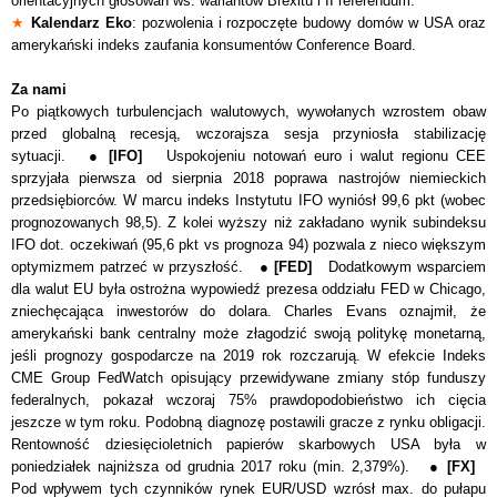
orientacyjnych głosowań ws. wariantów Brexitu i II referendum.
★
Kalendarz Eko
: pozwolenia i rozpoczęte budowy domów w USA oraz
amerykański indeks zaufania konsumentów Conference Board.
Za nami
Po piątkowych turbulencjach walutowych, wywołanych wzrostem obaw
przed globalną recesją, wczorajsza sesja przyniosła stabilizację
sytuacji. ●
[IFO]
Uspokojeniu notowań euro i walut regionu CEE
sprzyjała pierwsza od sierpnia 2018 poprawa nastrojów niemieckich
przedsiębiorców. W marcu indeks Instytutu IFO wyniósł 99,6 pkt (wobec
prognozowanych 98,5). Z kolei wyższy niż zakładano wynik subindeksu
IFO dot. oczekiwań (95,6 pkt vs prognoza 94) pozwala z nieco większym
optymizmem patrzeć w przyszłość. ●
[FED]
Dodatkowym wsparciem
dla walut EU była ostrożna wypowiedź prezesa oddziału FED w Chicago,
zniechęcająca inwestorów do dolara. Charles Evans oznajmił, że
amerykański bank centralny może złagodzić swoją politykę monetarną,
jeśli prognozy gospodarcze na 2019 rok rozczarują. W efekcie Indeks
CME Group FedWatch opisujący przewidywane zmiany stóp funduszy
federalnych, pokazał wczoraj 75% prawdopodobieństwo ich cięcia
jeszcze w tym roku. Podobną diagnozę postawili gracze z rynku obligacji.
Rentowność dziesięcioletnich papierów skarbowych USA była w
poniedziałek najniższa od grudnia 2017 roku (min. 2,379%). ●
[FX]
Pod wpływem tych czynników rynek EUR/USD wzrósł max. do pułapu