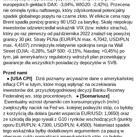
europejskich giełdach DAX: -3,04%, WIG20: -2,42%). Przecena
nie ominęła rynku naftowego, który zdyskontował potencjalny
spadek globalnego popytu na czarne złoto. W efekcie cena ropy
Brent spadła poniżej granicy 80 USD za baryłkę.
Skalę niepokoju
inwestorów odzwierciedlał wskaźnik VIX (tzw. indeks strachu),
który po raz pierwszy od października 2022 znalazł się powyżej
granicy 30 pkt. Straty PLNa
(EUR/PLN max. 4,7042, USD/PLN
max. 4,4107) zmniejszyła relatywnie spokojna sesja na Wall
Street (DJIA: -0,28%, S&P 500: -0,15%, Nasdaq: +0,45%) po
tym, jak amerykańscy regulatorzy wdrożyli plan przewidujący
gwarancje dla wszystkich posiadaczy depozytów w SVB.
Przed nami
●
[USA CPI]
Dziś poznamy arcyważne dane o amerykańskiej
inflacji CPI w lutym, które mogą wpłynąć na oczekiwania
inwestorów dot. przyszłotygodniowej decyzji Banku Rezerwy
Federalnej ws. stóp procentowych. ●
[Scenariusze]
Ewentualny wzrost dynamiki cen konsumpcyjnych (m/m)
zwiększyłby nacisk na Fed ws. kolejnej podwyżki stóp, co byłoby
z korzyścią dla dolara
(punkt wsparcia EUR/USD: 1,0650)
oraz
ze szkodą dla jego rywali z G10 i rynków wschodzących (
punkty
oporu EUR/PLN: 4,7300, USD/PLN: 4,4500).
Natomiast spadek
tego wskaźnika byłby dodatkowym argumentem
za pauzą w
obecnym cyklu normalizacji amerykańskich stóp
, co byłoby