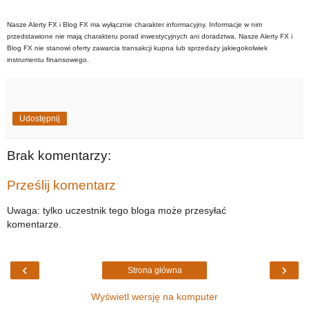
Nasze Alerty FX i Blog FX ma wyłącznie charakter informacyjny. Informacje w nim
przedstawione nie mają charakteru porad inwestycyjnych ani doradztwa. Nasze Alerty FX i
Blog FX nie stanowi oferty zawarcia transakcji kupna lub sprzedaży jakiegokolwiek
instrumentu finansowego.
Udostępnij
Brak komentarzy:
Prześlij komentarz
Uwaga: tylko uczestnik tego bloga może przesyłać
komentarze.
‹
›
Strona główna
Wyświetl wersję na komputer