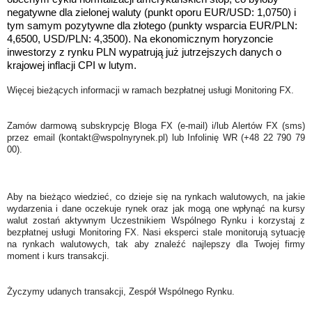
negatywne dla zielonej waluty
(punkt oporu EUR/USD: 1,0750)
i
tym samym pozytywne dla złotego (punkty wsparcia EUR/PLN:
4,6500, USD/PLN: 4,3500). Na ekonomicznym horyzoncie
inwestorzy z rynku PLN wypatrują już jutrzejszych danych o
krajowej inflacji CPI w lutym.
Więcej bieżących informacji w ramach bezpłatnej usługi Monitoring FX.
Zamów darmową subskrypcję Bloga FX (e-mail) i/lub Alertów FX (sms)
przez email (kontakt@wspolnyrynek.pl) lub Infolinię WR (+48 22 790 79
00).
Aby na bieżąco wiedzieć, co dzieje się na rynkach walutowych, na jakie
wydarzenia i dane oczekuje rynek oraz jak mogą one wpłynąć na kursy
walut zostań aktywnym Uczestnikiem Wspólnego Rynku i korzystaj z
bezpłatnej usługi Monitoring FX. Nasi eksperci stale monitorują sytuację
na rynkach walutowych, tak aby znaleźć najlepszy dla Twojej firmy
moment i kurs transakcji.
Życzymy udanych transakcji, Zespół Wspólnego Rynku.