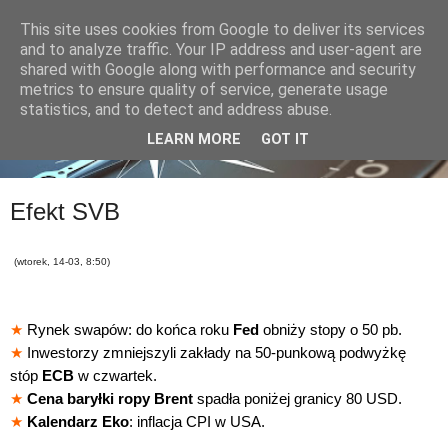
This site uses cookies from Google to deliver its services
and to analyze traffic. Your IP address and user-agent are
shared with Google along with performance and security
metrics to ensure quality of service, generate usage
statistics, and to detect and address abuse.
LEARN MORE
GOT IT
Efekt SVB
(wtorek, 14-03, 8:50)
★
Rynek swapów: do końca roku
Fed
obniży stopy o 50 pb.
★
Inwestorzy zmniejszyli zakłady na 50-punkową podwyżkę
stóp
ECB
w czwartek.
★
Cena baryłki ropy Brent
spadła poniżej granicy 80 USD.
★
Kalendarz Eko
: inflacja CPI w USA.