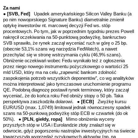
Za nami
●
[SVB, Fed]
Upadek amerykańskiego Silicon Valley Banku (a
po nim nowojorskiego Signature Banku) diametralnie zmienił
optykę inwestorów nt. marcowej decyzji Fed ws. stóp
procentowych. Po tym, jak w poprzednim tygodniu prezes Powell
nakręcił oczekiwania na 50-punktową podwyżkę, bankructwo
SVB sprawiło, że rynek zaczął wyceniać ruch w górę o 25 bp.
(obecnie 53,1% szans wg narzędzia FedWatch), a nawet
przechylać się w stronę wstrzymania cyklu (46,9% szans).
Obniżenie oczekiwań wobec Fedu wynikało też z ogłoszenia
przez niego nowego instrumentu pożyczkowego o wartości 25
mld USD, który ma na celu „zapewnić bankom zdolność
zaspokojenia potrzeb wszystkich deponentów”, co wg analityków
można interpretować jako tymczasowe uruchomienie programu
QE. Podobną diagnozę postawił rynek terminowy, który zaczął
wyceniać, że do końca roku Fed obniży stopy o 50 pb. Taka
perspektywa zaszkodziła dolarowi. ●
[ECB]
Zwyżkę kursu
EUR/USD (max. 1,0749) limitował jednak równoczesny spadek
szans na 50-punkową podwyżkę stóp ECB w czwartek (do ok
50%). ●
[PLN, giełdy, ropa]
Mimo obniżenia wyceny
przyszłych stóp w USA i Eurolandzie złoty znalazł się w
odwrocie, gdyż pogorszeniu nastrojów inwestycyjnych na świecie
towarzyszyła wyprzedaż ryzykownych aktywów (np. na