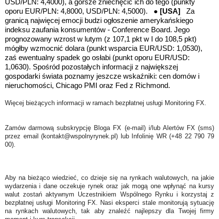
USD/PLN: 4,4000)
, a gorsze zniechęcić ich do tego (punkty
oporu EUR/PLN: 4,8000, USD/PLN: 4,5000). ●
[USA]
Za
granicą najwięcej emocji budzi ogłoszenie amerykańskiego
indeksu zaufania konsumentów - Conference Board. Jego
prognozowany wzrost w lutym (z 107,1 pkt w I do 108,5 pkt)
mógłby wzmocnić dolara (punkt wsparcia EUR/USD: 1,0530),
zaś ewentualny spadek go osłabi
(punkt oporu EUR/USD:
1,0630)
. Spośród pozostałych informacji z największej
gospodarki świata poznamy jeszcze wskaźniki: cen domów i
nieruchomości, Chicago PMI oraz Fed z Richmond.
Więcej bieżących informacji w ramach bezpłatnej usługi Monitoring FX.
Zamów darmową subskrypcję Bloga FX (e-mail) i/lub Alertów FX (sms)
przez email (kontakt@wspolnyrynek.pl) lub Infolinię WR (+48 22 790 79
00).
Aby na bieżąco wiedzieć, co dzieje się na rynkach walutowych, na jakie
wydarzenia i dane oczekuje rynek oraz jak mogą one wpłynąć na kursy
walut zostań aktywnym Uczestnikiem Wspólnego Rynku i korzystaj z
bezpłatnej usługi Monitoring FX. Nasi eksperci stale monitorują sytuację
na rynkach walutowych, tak aby znaleźć najlepszy dla Twojej firmy