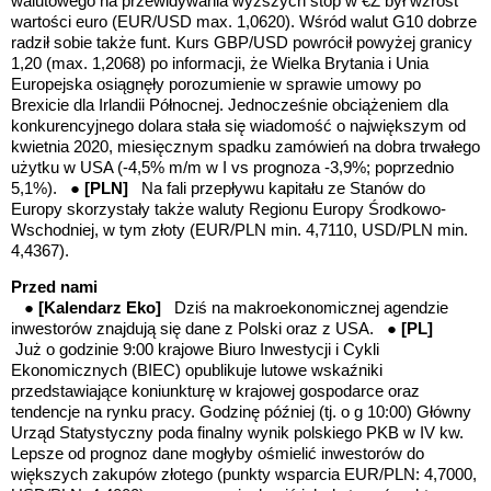
walutowego na przewidywania wyższych stóp w €Z był wzrost
wartości euro (EUR/USD max. 1,0620). Wśród walut G10 dobrze
radził sobie także funt. Kurs GBP/USD powrócił powyżej granicy
1,20 (max. 1,2068) po informacji, że
Wielka Brytania i Unia
Europejska osiągnęły porozumienie w sprawie umowy po
Brexicie dla Irlandii Północnej. Jednocześnie obciążeniem dla
konkurencyjnego dolara stała się
wiadomość o największym od
kwietnia 2020, miesięcznym spadku zamówień na dobra trwałego
użytku w USA (-4,5% m/m w I vs prognoza -3,9%; poprzednio
5,1%). ●
[PLN]
Na fali przepływu kapitału ze Stanów do
Europy skorzystały także waluty Regionu Europy Środkowo-
Wschodniej, w tym złoty (EUR/PLN min. 4,7110, USD/PLN min.
4,4367).
Przed nami
●
[Kalendarz Eko]
Dziś na makroekonomicznej agendzie
inwestorów znajdują się dane z Polski oraz z USA. ●
[PL]
Już o godzinie 9:00 krajowe Biuro Inwestycji i Cykli
Ekonomicznych (BIEC) opublikuje lutowe wskaźniki
przedstawiające koniunkturę w krajowej gospodarce oraz
tendencje na rynku pracy. Godzinę później (tj. o g 10:00) Główny
Urząd Statystyczny poda finalny wynik polskiego PKB w IV kw.
Lepsze od prognoz dane mogłyby ośmielić inwestorów do
większych zakupów złotego
(punkty wsparcia EUR/PLN: 4,7000,