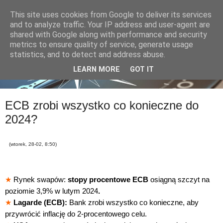
This site uses cookies from Google to deliver its services
and to analyze traffic. Your IP address and user-agent are
shared with Google along with performance and security
metrics to ensure quality of service, generate usage
statistics, and to detect and address abuse.
LEARN MORE
GOT IT
ECB zrobi wszystko co konieczne do
2024?
(wtorek, 28-02, 8:50)
★
Rynek swapów:
stopy procentowe ECB
osiągną szczyt na
poziomie 3,9% w lutym 2024
.
★
Lagarde (ECB):
Bank zrobi wszystko co konieczne, aby
przywrócić inflację do 2-procentowego celu.