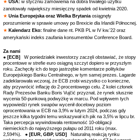
★
USA:
w styczniu zamówienia na dobra trwałego użytku
zanotowały największy miesięczny spadek od kwietnia 2020.
★
Unia Europejska oraz Wielka Brytania
osiągnęły
porozumienie w sprawie umowy po Brexicie dla Irlandii Północnej.
★
Kalendarz Eko:
finalne dane nt. PKB PL w IV kw.'22 oraz
amerykański indeks zaufania konsumentów Conference Board.
Za nami
●
[ECB]
W poniedziałek inwestorzy zaczęli obstawiać, że stopy
procentowe w strefie euro osiągną szczyt dopiero w przyszłym
roku. Zachęciły ich do tego jastrzębie komentarze polityków
Europejskiego Banku Centralnego, w tym samej prezes. Lagarde
zadeklarowała wczoraj, że ECB zrobi wszystko co konieczne,
aby przywrócić inflację do 2-procentowego celu. Z kolei członek
Rady Prezesów Banku Boris Vujčić przyznał, że rynek słusznie
wycenia 50-punkową podwyżkę w marcu. Pod wpływem tych
wypowiedzi rynek swapów wycenił docelowy poziom
oprocentowania w ECB na 3,9% w lutym 2024, podczas gdy
jeszcze kilka tygodni temu wskazywał ich pik na 3,5% w lipcu br.
Taka percepcja wywindowała rentowność 10-obligacji
niemieckich do najwyższego pułapu od 2011 roku (max.
2,594%). ●
[EUR, GBP, USD]
Naturalną reakcją rynku