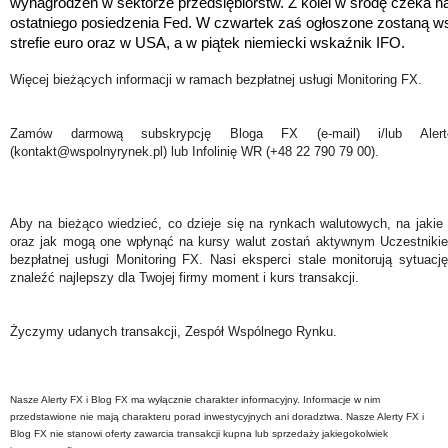
wynagrodzeń w sektorze przedsiębiorstw. Z kolei w środę czeka na
ostatniego posiedzenia Fed. W czwartek zaś ogłoszone zostaną w
strefie euro oraz w USA, a w piątek niemiecki wskaźnik IFO.
Więcej bieżących informacji w ramach bezpłatnej usługi Monitoring FX.
Zamów darmową subskrypcję Bloga FX (e-mail) i/lub Ale
(kontakt@wspolnyrynek.pl) lub Infolinię WR (+48 22 790 79 00).
Aby na bieżąco wiedzieć, co dzieje się na rynkach walutowych, na jakie
oraz jak mogą one wpłynąć na kursy walut zostań aktywnym Uczestniki
bezpłatnej usługi Monitoring FX. Nasi eksperci stale monitorują sytuac
znaleźć najlepszy dla Twojej firmy moment i kurs transakcji.
Życzymy udanych transakcji, Zespół Wspólnego Rynku.
Nasze Alerty FX i Blog FX ma wyłącznie charakter informacyjny. Informacje w nim
przedstawione nie mają charakteru porad inwestycyjnych ani doradztwa. Nasze Alerty FX i
Blog FX nie stanowi oferty zawarcia transakcji kupna lub sprzedaży jakiegokolwiek