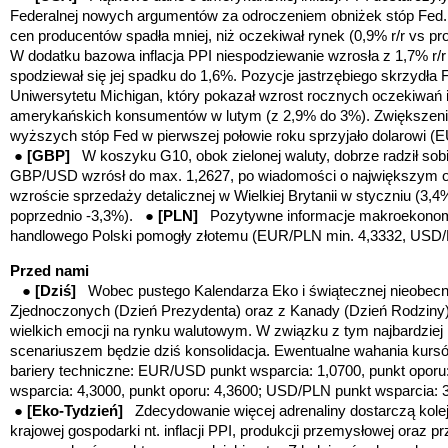
Federalnej nowych argumentów za odroczeniem obniżek stóp Fed.
cen producentów spadła mniej, niż oczekiwał rynek (0,9% r/r vs p
W dodatku bazowa inflacja PPI niespodziewanie wzrosła z 1,7% r/
spodziewał się jej spadku do 1,6%. Pozycje jastrzębiego skrzydł
Uniwersytetu Michigan, który pokazał wzrost rocznych oczekiwań 
amerykańskich konsumentów w lutym (z 2,9% do 3%). Zwiększeni
wyższych stóp Fed w pierwszej połowie roku sprzyjało dolarowi 
●
[GBP]
W koszyku G10, obok zielonej waluty, dobrze radził sobie
GBP/USD wzrósł do max. 1,2627, po wiadomości o największym o
wzroście sprzedaży detalicznej w Wielkiej Brytanii w styczniu (3
poprzednio -3,3%).
●
[PLN]
Pozytywne informacje makroekonom
handlowego Polski pomogły złotemu (EUR/PLN min. 4,3332, USD/
Przed nami
●
[Dziś]
Wobec pustego Kalendarza Eko i świątecznej nieobecn
Zjednoczonych (Dzień Prezydenta) oraz z Kanady (Dzień Rodziny)
wielkich emocji na rynku walutowym. W związku z tym najbardzi
scenariuszem będzie dziś konsolidacja. Ewentualne wahania kurs
bariery techniczne: EUR/USD punkt wsparcia: 1,0700, punkt op
oru
wsparcia: 4,3000, punkt op
oru
: 4,3600; USD/PLN punkt wsparcia: 3
●
[Eko-Tydzień]
Zdecydowanie więcej adrenaliny dostarczą kole
krajowej gospodarki nt. inflacji PPI, produkcji przemysłowej oraz pr