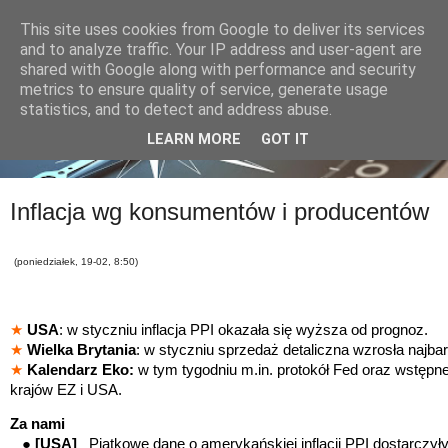
This site uses cookies from Google to deliver its services
and to analyze traffic. Your IP address and user-agent are
shared with Google along with performance and security
metrics to ensure quality of service, generate usage
statistics, and to detect and address abuse.
LEARN MORE
GOT IT
Inflacja wg konsumentów i producentów
(poniedziałek, 19-02, 8:50)
★
USA
: w styczniu inflacja PPI okazała się wyższa od prognoz.
★
Wielka Brytania
: w styczniu sprzedaż detaliczna wzrosła najbar
★
Kalendarz Eko:
w tym tygodniu m.in. protokół Fed oraz wstępn
krajów EZ i USA.
Za nami
●
[USA]
Piątkowe dane o amerykańskiej inflacji PPI dostarczy