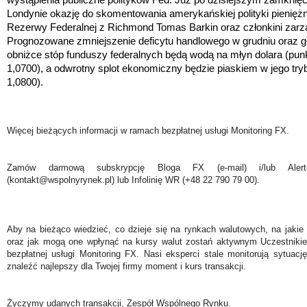
Londynie okazję do skomentowania amerykańskiej polityki pieniężn
Rezerwy Federalnej z Richmond Tomas Barkin oraz członkini zar
Prognozowane zmniejszenie deficytu handlowego w grudniu oraz g
obniżce stóp funduszy federalnych będą wodą na młyn dolara (pu
1,0700), a odwrotny splot ekonomiczny będzie piaskiem w jego t
1,0800).
Więcej bieżących informacji w ramach bezpłatnej usługi Monitoring FX.
Zamów darmową subskrypcję Bloga FX (e-mail) i/lub Ale
(kontakt@wspolnyrynek.pl) lub Infolinię WR (+48 22 790 79 00).
Aby na bieżąco wiedzieć, co dzieje się na rynkach walutowych, na jakie
oraz jak mogą one wpłynąć na kursy walut zostań aktywnym Uczestniki
bezpłatnej usługi Monitoring FX. Nasi eksperci stale monitorują sytuac
znaleźć najlepszy dla Twojej firmy moment i kurs transakcji.
Życzymy udanych transakcji, Zespół Wspólnego Rynku.