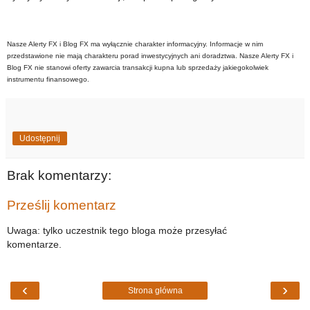
Nasze Alerty FX i Blog FX ma wyłącznie charakter informacyjny. Informacje w nim
przedstawione nie mają charakteru porad inwestycyjnych ani doradztwa. Nasze Alerty FX i
Blog FX nie stanowi oferty zawarcia transakcji kupna lub sprzedaży jakiegokolwiek
instrumentu finansowego.
Udostępnij
Brak komentarzy:
Prześlij komentarz
Uwaga: tylko uczestnik tego bloga może przesyłać
komentarze.
‹
›
Strona główna