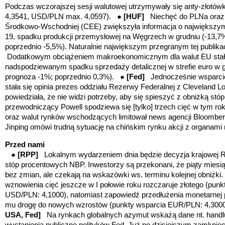
Podczas wczorajszej sesji walutowej utrzymywały się anty-złotó
4,3541, USD/PLN max. 4,0597). ●
[HUF]
Niechęć do PLNa oraz 
Środkowo-Wschodniej (CEE) zwiększyła informacja o największym
19, spadku produkcji przemysłowej na Węgrzech w grudniu (-13,7%
poprzednio -5,5%). Naturalnie największym przegranym tej publikacj
Dodatkowym obciążeniem makroekonomicznym dla walut EU stał
nadspodziewanym spadku sprzedaży detalicznej w strefie euro w 
prognoza -1%; poprzednio 0,3%).
●
[Fed]
Jednocześnie wsparci
stała się opinia prezes oddziału Rezerwy Federalnej z Cleveland Lo
powiedziała, że nie widzi potrzeby, aby się spieszyć z obniżką stó
przewodniczący Powell spodziewa się [tylko] trzech cięć w tym r
oraz walut rynków wschodzących limitował news agencji Bloomber
Jinping omówi trudną sytuację na chińskim rynku akcji z organami
Przed nami
●
[RPP]
Lokalnym wydarzeniem dnia będzie decyzja krajowej Ra
stóp procentowych NBP. Inwestorzy są przekonani, że piąty miesi
bez zmian, ale czekają na wskazówki ws. terminu kolejnej obniżki
wznowienia cięć jeszcze w I połowie roku rozczaruje złotego (pun
USD/PLN: 4,1000), natomiast zapowiedź przedłużenia monetarnej pau
mu drogę do nowych wzrostów (punkty wsparcia EUR/PLN: 4,300
USA, Fed]
Na rynkach globalnych azymut wskażą dane nt. hand
wystąpienia publiczne polityków Fed. Już po dzisiejszym zamknię