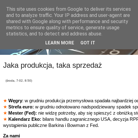
This site uses cookies from Google to deliver its services
and to analyze traffic. Your IP address and user-agent are
shared with Google along with performance and security
metrics to ensure quality of service, generate usage
statistics, and to detect and address abuse.
LEARN MORE
GOT IT
Jaka produkcja, taka sprzedaż
(środa, 7-02, 8:50)
★
Węgry
: w grudniu produkcja przemysłowa spadała najbardziej o
★
Strefa euro:
w grudniu odnotowano nadspodziewany spadek spr
★
M
ester (Fed):
nie widzę potrzeby, aby się spieszyć z obniżką st
★
Kalendarz Eko:
bilans handlu zagranicznego USA, decyzja RP
wystąpienia publiczne Barkina i Bowman z Fed.
Za nami