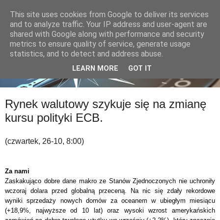
This site uses cookies from Google to deliver its services
and to analyze traffic. Your IP address and user-agent are
shared with Google along with performance and security
metrics to ensure quality of service, generate usage
statistics, and to detect and address abuse.
LEARN MORE
GOT IT
Rynek walutowy szykuje się na zmianę
kursu polityki ECB.
(czwartek, 26-10, 8:00)
Za nami
Zaskakująco dobre dane makro ze Stanów Zjednoczonych nie uchroniły
wczoraj dolara przed globalną przeceną. Na nic się zdały rekordowe
wyniki sprzedaży nowych domów za oceanem w ubiegłym miesiącu
(+18,9%, najwyższe od 10 lat) oraz wysoki wzrost amerykańskich