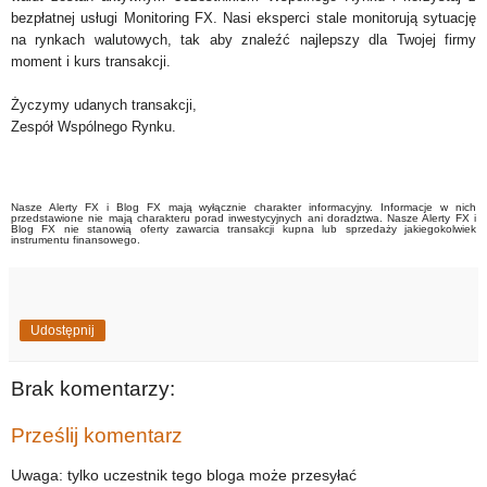
bezpłatnej usługi Monitoring FX. Nasi eksperci stale monitorują sytuację
na rynkach walutowych, tak aby znaleźć najlepszy dla Twojej firmy
moment i kurs transakcji.
Życzymy udanych transakcji,
Zespół Wspólnego Rynku.
Nasze Alerty FX i Blog FX mają wyłącznie charakter informacyjny. Informacje w nich
przedstawione nie mają charakteru porad inwestycyjnych ani doradztwa. Nasze Alerty FX i
Blog FX nie stanowią oferty zawarcia transakcji kupna lub sprzedaży jakiegokolwiek
instrumentu finansowego.
Udostępnij
Brak komentarzy:
Prześlij komentarz
Uwaga: tylko uczestnik tego bloga może przesyłać