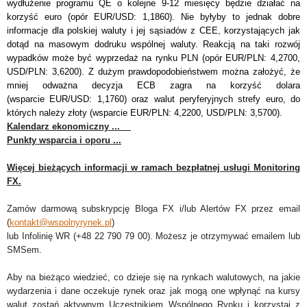
wydłużenie programu QE o kolejne 9-12 miesięcy będzie działać na
korzyść euro (opór EUR/USD: 1,1860). Nie byłyby to jednak dobre
informacje dla polskiej waluty i jej sąsiadów z CEE, korzystających jak
dotąd na masowym dodruku wspólnej waluty. Reakcją na taki rozwój
wypadków może być wyprzedaż na rynku PLN (opór EUR/PLN: 4,2700,
USD/PLN: 3,6200). Z dużym prawdopodobieństwem można założyć, że
mniej odważna decyzja ECB zagra na korzyść dolara
(wsparcie EUR/USD: 1,1760) oraz walut peryferyjnych strefy euro, do
których należy złoty (wsparcie EUR/PLN: 4,2200, USD/PLN: 3,5700).
Kalendarz ekonomiczny ...
Punkty wsparcia i oporu ...
Więcej bieżących informacji w ramach bezpłatnej usługi Monitoring
FX.
Zamów darmową subskrypcję Bloga FX i/lub Alertów FX przez email
(
kontakt@wspolnyrynek.pl
)
lub Infolinię WR (+48 22 790 79 00). Możesz je otrzymywać emailem lub
SMSem.
Aby na bieżąco wiedzieć, co dzieje się na rynkach walutowych, na jakie
wydarzenia i dane oczekuje rynek oraz jak mogą one wpłynąć na kursy
walut zostań aktywnym Uczestnikiem Wspólnego Rynku i korzystaj z