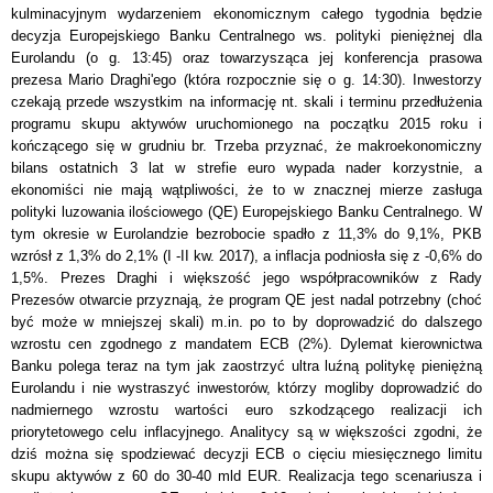
kulminacyjnym wydarzeniem ekonomicznym całego tygodnia będzie
decyzja Europejskiego Banku Centralnego ws. polityki pieniężnej dla
Eurolandu (o g. 13:45) oraz towarzysząca jej konferencja prasowa
prezesa Mario Draghi'ego (która rozpocznie się o g. 14:30). Inwestorzy
czekają przede wszystkim na informację nt. skali i terminu przedłużenia
programu skupu aktywów uruchomionego na początku 2015 roku i
kończącego się w grudniu br. Trzeba przyznać, że makroekonomiczny
bilans ostatnich 3 lat w strefie euro wypada nader korzystnie, a
ekonomiści nie mają wątpliwości, że to w znacznej mierze zasługa
polityki luzowania ilościowego (QE) Europejskiego Banku Centralnego. W
tym okresie w Eurolandzie bezrobocie spadło z 11,3% do 9,1%, PKB
wzrósł z 1,3% do 2,1% (I -II kw. 2017), a inflacja podniosła się z -0,6% do
1,5%. Prezes Draghi i większość jego współpracowników z Rady
Prezesów otwarcie przyznają, że program QE jest nadal potrzebny (choć
być może w mniejszej skali) m.in. po to by doprowadzić do dalszego
wzrostu cen zgodnego z mandatem ECB (2%). Dylemat kierownictwa
Banku polega teraz na tym jak zaostrzyć ultra luźną politykę pieniężną
Eurolandu i nie wystraszyć inwestorów, którzy mogliby doprowadzić do
nadmiernego wzrostu wartości euro szkodzącego realizacji ich
priorytetowego celu inflacyjnego. Analitycy są w większości zgodni, że
dziś można się spodziewać decyzji ECB o cięciu miesięcznego limitu
skupu aktywów z 60 do 30-40 mld EUR. Realizacja tego scenariusza i