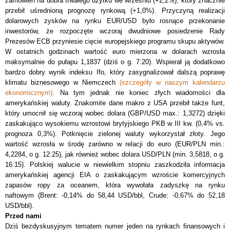
zamówień na dobra trwałego użytku we wrześniu (+2,2%), który znacznie
przebił uśrednioną prognozę rynkową (+1,0%). Przyczyną realizacji
dolarowych zysków na rynku EUR/USD było rosnące przekonanie
inwestorów, że rozpoczęte wczoraj dwudniowe posiedzenie Rady
Prezesów ECB przyniesie cięcie europejskiego programu skupu aktywów.
W ostatnich godzinach wartość euro mierzona w dolarach wzrosła
maksymalnie do pułapu 1,1837 (dziś o g. 7:20). Wspierał ją dodatkowo
bardzo dobry wynik indeksu Ifo, który zasygnalizował dalszą poprawę
klimatu biznesowego w Niemczech
(szczegóły w naszym kalendarzu
ekonomicznym)
. Na tym jednak nie koniec złych wiadomości dla
amerykańskiej waluty. Znakomite dane makro z USA przebił także funt,
który umocnił się wczoraj wobec dolara (GBP/USD max.: 1,3272) dzięki
zaskakująco wysokiemu wzrostowi brytyjskiego PKB w III kw. (0,4% vs.
prognoza 0,3%). Potknięcie zielonej waluty wykorzystał złoty. Jego
wartość wzrosła w środę zarówno w relacji do euro (EUR/PLN min.:
4,2284, o g. 12:25), jak również wobec dolara USD/PLN (min. 3,5818, o g.
16:15). Polskiej walucie w niewielkim stopniu zaszkodziła informacja
amerykańskiej agencji EIA o zaskakującym wzroście komercyjnych
zapasów ropy za oceanem, która wywołała zadyszkę na rynku
naftowym (Brent: -0,14% do 58,44 USD/bbl, Crude: -0,67% do 52,18
USD/bbl).
Przed nami
Dziś bezdyskusyjnym tematem numer jeden na rynkach finansowych i