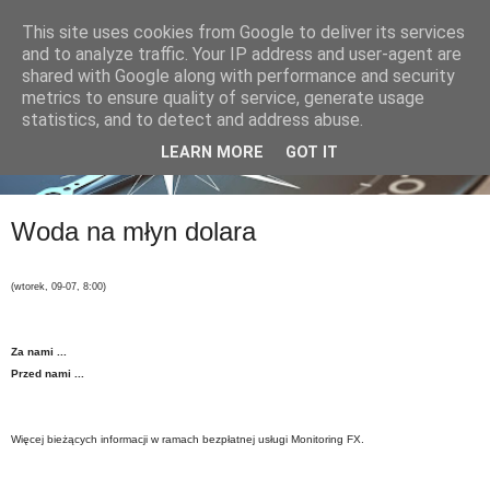
This site uses cookies from Google to deliver its services
and to analyze traffic. Your IP address and user-agent are
shared with Google along with performance and security
metrics to ensure quality of service, generate usage
statistics, and to detect and address abuse.
LEARN MORE
GOT IT
Woda na młyn dolara
(wtorek, 09-07, 8:00)
Za nami ...
Przed nami ...
Więcej bieżących informacji w ramach bezpłatnej usługi Monitoring FX.