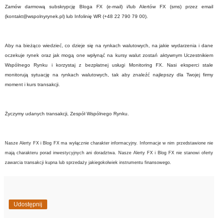
Zamów darmową subskrypcję Bloga FX (e-mail) i/lub Alertów FX (sms) przez email
(kontakt@wspolnyrynek.pl) lub Infolinię WR (+48 22 790 79 00).
Aby na bieżąco wiedzieć, co dzieje się na rynkach walutowych, na jakie wydarzenia i dane
oczekuje rynek oraz jak mogą one wpłynąć na kursy walut zostań aktywnym Uczestnikiem
Wspólnego Rynku i korzystaj z bezpłatnej usługi Monitoring FX. Nasi eksperci stale
monitorują sytuację na rynkach walutowych, tak aby znaleźć najlepszy dla Twojej firmy
moment i kurs transakcji.
Życzymy udanych transakcji, Zespół Wspólnego Rynku.
Nasze Alerty FX i Blog FX ma wyłącznie charakter informacyjny. Informacje w nim przedstawione nie
mają charakteru porad inwestycyjnych ani doradztwa. Nasze Alerty FX i Blog FX nie stanowi oferty
zawarcia transakcji kupna lub sprzedaży jakiegokolwiek instrumentu finansowego.
Udostępnij