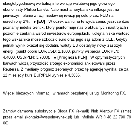
ubiegłotygodniową werbalną interwencję walutową jego głównego
ekonomisty Philipa Lane'a. Natomiast amerykańska inflacja jest na
pierwszym planie z racji niedawnej rewizji jej celu przez FED na
uśredniony 2%. ●
[EU]
W oczekiwaniu na te wydarzenia, jeszcze dziś
poznamy indeks Sentix, który poinformuje nas o aktualnych nastrojach i
poziomie zaufania wśród inwestorów europejskich. Kolejna niska wartość
tego wskaźnika może szkodzić euro oraz jego sąsiadom z CEE.
Gdyby
jednak wynik okazał się dodatni, waluty EU dostałyby nowy zastrzyk
energii (punkt oporu EUR/USD: 1,1880, punkty wsparcia EUR/PLN:
4,4000, USD/PLN: 3,7000).
●
[Prognoza PLN]
W optymistycznych
barwach widzą przyszłość złotego ekonomiści ankietowani przez
Reutersa. Z mediany prognoz zebranych przez tę agencję wynika, że za
12 miesięcy kurs EUR/PLN wyniesie 4,3635.
Więcej bieżących informacji w ramach bezpłatnej usługi Monitoring FX.
Zamów darmową subskrypcję Bloga FX (e-mail) i/lub Alertów FX (sms)
przez email (kontakt@wspolnyrynek.pl) lub Infolinię WR (+48 22 790 79
00).