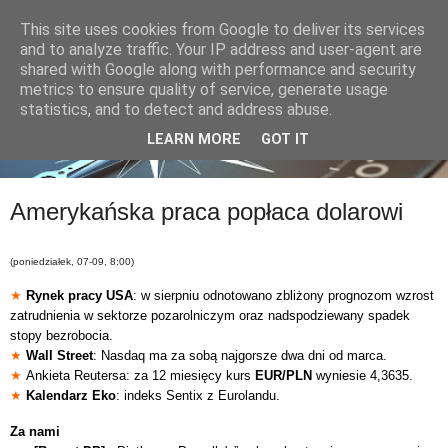
This site uses cookies from Google to deliver its services
and to analyze traffic. Your IP address and user-agent are
shared with Google along with performance and security
metrics to ensure quality of service, generate usage
statistics, and to detect and address abuse.
LEARN MORE
GOT IT
Amerykańska praca popłaca dolarowi
(poniedziałek, 07-09, 8:00)
★
Rynek pracy USA
: w sierpniu odnotowano zbliżony prognozom wzrost
zatrudnienia w sektorze pozarolniczym oraz nadspodziewany spadek
stopy bezrobocia.
★
Wall Street
: Nasdaq ma za sobą najgorsze dwa dni od marca.
★
Ankieta Reutersa: za 12 miesięcy kurs
EUR/PLN
wyniesie
4,3635.
★
Kalendarz Eko
: indeks Sentix z Eurolandu.
Za nami