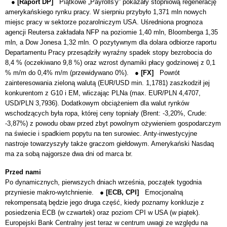
●
[Raport DP]
Piątkowe „Payrolls'y” pokazały stopniową regenerację
amerykańskiego rynku pracy. W sierpniu przybyło 1,371 mln nowych
miejsc pracy w sektorze pozarolniczym USA. Uśredniona prognoza
agencji Reutersa zakładała NFP na poziomie 1,40 mln, Bloomberga 1,35
mln, a Dow Jonesa 1,32 mln. O pozytywnym dla dolara odbiorze raportu
Departamentu Pracy przesądziły wyraźny spadek stopy bezrobocia do
8,4 % (oczekiwano 9,8 %) oraz wzrost dynamiki płacy godzinowej z 0,1
% m/m do 0,4% m/m (przewidywano 0%). ●
[FX]
Powrót
zainteresowania zieloną walutą (EUR/USD min. 1,1781) zaszkodził jej
konkurentom z G10 i EM, wliczając PLNa (max. EUR/PLN 4,4707,
USD/PLN 3,7936). Dodatkowym obciążeniem dla walut rynków
wschodzących była ropa, której ceny topniały (Brent: -3,20%, Crude:
-3,87%) z powodu obaw przed zbyt powolnym ożywieniem gospodarczym
na świecie i spadkiem popytu na ten surowiec. Anty-inwestycyjne
nastroje towarzyszyły także graczom giełdowym. Amerykański Nasdaq
ma za sobą najgorsze dwa dni od marca br.
Przed nami
Po dynamicznych, pierwszych dniach września, początek tygodnia
przyniesie makro-wytchnienie. ●
[ECB, CPI]
Emocjonalną
rekompensatą będzie jego druga część, kiedy poznamy konkluzje z
posiedzenia ECB (w czwartek) oraz poziom CPI w USA (w piątek).
Europejski Bank Centralny jest teraz w centrum uwagi ze względu na