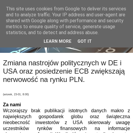
This site uses cookies from Google to deliver its services
and to analyze traffic. Your IP address and user-agent are
shared with Google along with performance and security
metrics to ensure quality of service, generate usage
statistics, and to detect and address abuse.
LEARN MORE
GOT IT
Zmiana nastrojów politycznych w DE i
USA oraz posiedzenie ECB zwiększają
nerwowość na rynku PLN.
(wtorek, 23-01, 8:00)
Za nami
Wczorajszy brak publikacji istotnych danych makro z
największych gospodarek globu oraz świąteczna
nieobecność inwestor
ó
w z USA skierowały uwagę
uczestników rynków finansowych na informacje