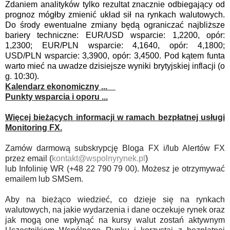
Zdaniem analityk
ó
w tylko rezultat znacznie odbiegający od
prognoz m
ó
głby zmienić układ sił na rynkach walutowych.
Do środy ewentualne zmiany będą ograniczać najbliższe
bariery techniczne: EUR/USD wsparcie: 1,2200, op
ó
r:
1,2300; EUR/PLN wsparcie: 4,1640, op
ó
r: 4,1800;
USD/PLN wsparcie: 3,3900, op
ó
r: 3,4500. Pod kątem funta
warto mieć na uwadze dzisiejsze wyniki brytyjskiej inflacji (o
g. 10:30).
Kalendarz ekonomiczny ...
Punkty wsparcia i oporu ...
Więcej bieżących informacji w ramach bezpłatnej usługi
Monitoring FX.
Zamów darmową subskrypcję Bloga FX i/lub Alertów FX
przez email (
kontakt@wspolnyrynek.pl
)
lub Infolinię WR (+48 22 790 79 00). Możesz je otrzymywać
emailem lub SMSem.
Aby na bieżąco wiedzieć, co dzieje się na rynkach
walutowych, na jakie wydarzenia i dane oczekuje rynek oraz
jak mogą one wpłynąć na kursy walut zostań aktywnym