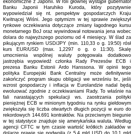
ekonomiczne
z Japonii. W roli gł
ó
wnej wystąpił gubernator
Banku Japonii Haruhiko Kuroda, kt
ó
ry pozytywnie
wypowiedział się
nt. perspektyw gospodarczych Kraju
Kwitnącej Wiśni. Jego optymizm w tej sprawie zwiększył
rynkowe oczekiwania dotyczące zmiany łagodnego kursu
monetarnego BoJ oraz wywindował notowania jena wobec
dolara do najwyższego poziomu od 4 miesięcy. W ślad za
pikującym rynkiem USD/JPY (min. 110,33 o g. 19:50) rósł
kurs
EUR/USD (max. 1,2297 o g. o 11:30). Skalę
umocnienia wspólnej waluty potęgowała dodatkowo
jastrzębia wypowiedź członka Rady Prezes
ó
w ECB i
prezesa Banku Estonii Ardo Hanssona. W opinii tego
polityka Europejski Bank Centralny może definitywnie
zakończyć program skupu obligacji we wrześniu br., jeśli
wzrost gospodarczy i inflacja w Eurolandzie nadal będą
ewoluować zgodnie z oczekiwaniami Rady. To właśnie na
fali narastających spekulacji ws. zaostrzania polityki
pieniężnej ECB w minionym tygodniu na rynku giełdowym
zwiększyła się liczba otwartych długich pozycji w euro do
rekordowych 144.691 kontrakt
ó
w.
Na przeciwnym biegunie
w tej statystyce znajduje się amerykańska waluta. Według
agencji CFTC w tym czasie wartość kr
ó
tkich zakład
ó
w w
dolarze prawie się podwoiła (z 5,4 mld USD do 10,1 mld