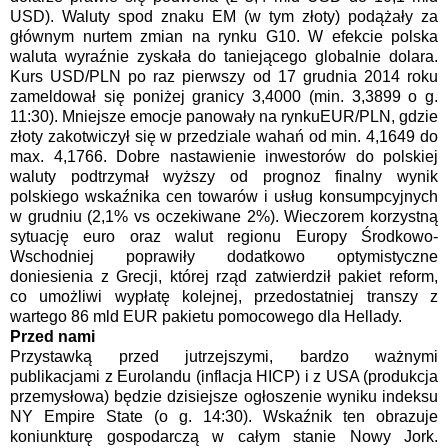
USD). Waluty spod znaku EM (w tym złoty) podążały za
gł
ó
wnym nurtem zmian na rynku G10. W efekcie polska
waluta wyraźnie zyskała do taniejącego
globalnie
dolara.
Kurs USD/PLN po raz pierwszy od 17 grudnia 2014 roku
zameldował się poniżej granicy 3,4000 (min. 3,3899 o g.
11:30). Mniejsze emocje panowały na rynku
EUR/PLN, gdzie
złoty zakotwiczył się
w przedziale wahań od min. 4,1649 do
max. 4,1766. Dobre nastawienie inwestor
ó
w do polskiej
waluty podtrzymał wyższy od prognoz finalny wynik
polskiego wskaźnika cen towar
ó
w i usług konsumpcyjnych
w grudniu (2,1% vs oczekiwane 2%). Wieczorem korzystną
sytuację euro oraz walut regionu Europy Środkowo-
Wschodniej poprawiły dodatkowo optymistyczne
doniesienia z Grecji, której rząd zatwierdził pakiet reform,
co
umożliwi wypłatę kolejnej, przedostatniej transzy z
wartego 86 mld EUR pakietu pomocowego
dla Hellady.
Przed nami
Przystawką przed jutrzejszymi, bardzo ważnymi
publikacjami z Eurolandu (inflacja HICP) i z USA (produkcja
przemysłowa) będzie dzisiejsze ogłoszenie wyniku indeksu
NY Empire State (o g. 14:30). Wskaźnik ten obrazuje
koniunkturę gospodarczą w całym stanie Nowy Jork.