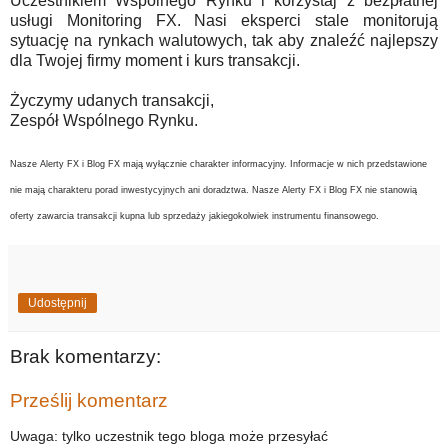
Uczestnikiem Wspólnego Rynku i korzystaj z bezpłatnej
usługi Monitoring FX. Nasi eksperci stale monitorują
sytuację na rynkach walutowych, tak aby znaleźć najlepszy
dla Twojej firmy moment i kurs transakcji.
Życzymy udanych transakcji,
Zespół Wspólnego Rynku.
Nasze Alerty FX i Blog FX mają wyłącznie charakter informacyjny. Informacje w nich przedstawione
nie mają charakteru porad inwestycyjnych ani doradztwa. Nasze Alerty FX i Blog FX nie stanowią
oferty zawarcia transakcji kupna lub sprzedaży jakiegokolwiek instrumentu finansowego.
Udostępnij
Brak komentarzy:
Prześlij komentarz
Uwaga: tylko uczestnik tego bloga może przesyłać